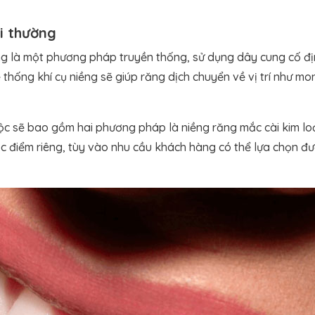
i thường
g là một phương pháp truyền thống, sử dụng dây cung cố đị
hệ thống khí cụ niềng sẽ giúp răng dịch chuyển về vị trí như 
ộc sẽ bao gồm hai phương pháp là niềng răng mắc cài kim loại
c điểm riêng, tùy vào nhu cầu khách hàng có thể lựa chọn 