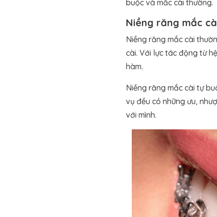
buộc và mắc cài thường.
Niềng răng mắc cà
Niềng răng mắc cài thườn
cài. Với lực tác động từ 
hàm.
Niềng răng mắc cài tự bu
vụ đều có những ưu, nhượ
với mình.