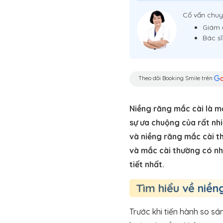
Cố vấn chu
Giám 
Bác s
Theo dõi Booking Smile trên
Niềng răng mắc cài là mộ
sự ưa chuộng của rất nh
và niềng răng mắc cài t
và mắc cài thường có nhữ
tiết nhất.
Tìm hiểu về niền
Trước khi tiến hành so s