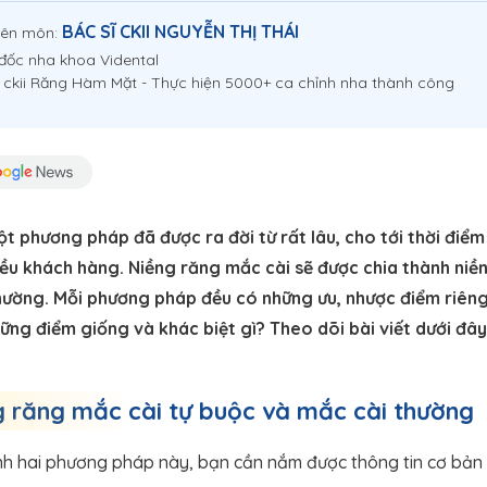
BÁC SĨ CKII NGUYỄN THỊ THÁI
yên môn:
đốc nha khoa Vidental
ĩ ckii Răng Hàm Mặt - Thực hiện 5000+ ca chỉnh nha thành công
t phương pháp đã được ra đời từ rất lâu, cho tới thời điểm
iều khách hàng. Niềng răng mắc cài sẽ được chia thành niề
hường. Mỗi phương pháp đều có những ưu, nhược điểm riêng
ng điểm giống và khác biệt gì? Theo dõi bài viết dưới đây 
g răng mắc cài tự buộc và mắc cài thường
ánh hai phương pháp này, bạn cần nắm được thông tin cơ bản 