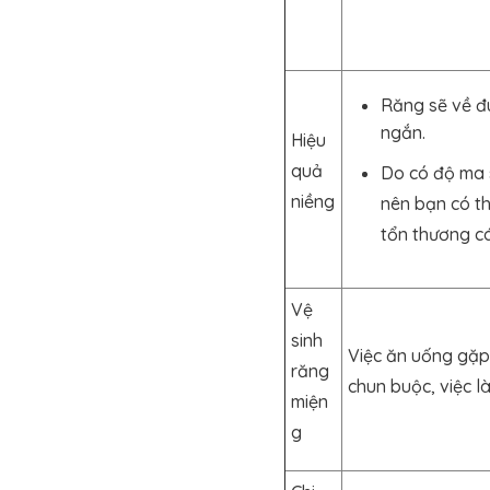
Răng sẽ về đú
ngắn.
Hiệu
quả
Do có độ ma 
niềng
nên bạn có th
tổn thương c
Vệ
sinh
Việc ăn uống gặp
răng
chun buộc, việc l
miện
g