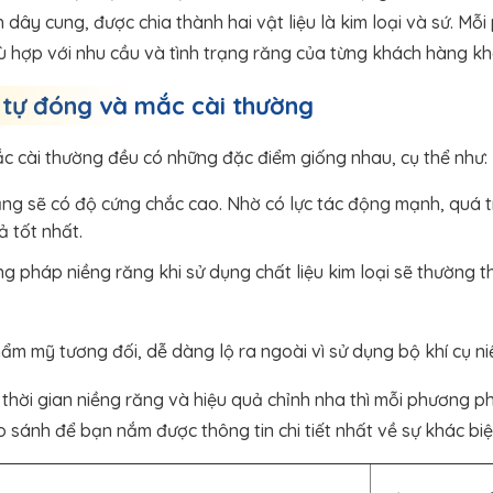
nh dây cung, được chia thành hai vật liệu là kim loại và sứ. M
ù hợp với nhu cầu và tình trạng răng của từng khách hàng kh
 tự đóng và mắc cài thường
c cài thường đều có những đặc điểm giống nhau, cụ thể như:
ăng sẽ có độ cứng chắc cao. Nhờ có lực tác động mạnh, quá tr
ả tốt nhất.
g pháp niềng răng khi sử dụng chất liệu kim loại sẽ thường th
hẩm mỹ tương đối, dễ dàng lộ ra ngoài vì sử dụng bộ khí cụ ni
, thời gian niềng răng và hiệu quả chỉnh nha thì mỗi phương p
o sánh để bạn nắm được thông tin chi tiết nhất về sự khác biệ