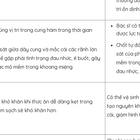
thường do
trì ổn định
Bác sĩ có 
ng vị trí trong cung hàm trong thời gian
được lực t
Chốt tự đ
sát giữa dây cung và mắc cài các rãnh lớn
sát của p
ể gặp phải tình trạng đau nhức, ê buốt, gây
mềm trong
ác mô mềm trong khoang miệng.
đau nhức, 
Có thể vệ sin
 khó khăn khi thức ăn dễ dàng kẹt trong
tạo nguyên khố
àm sạch sẽ khó khăn hơn.
cài, giảm hìn