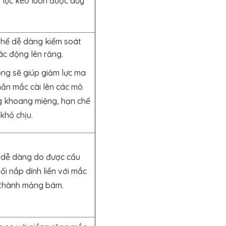
 lực kéo luôn được duy
.
thể dễ dàng kiểm soát
ác động lên răng.
óng sẽ giúp giảm lực ma
hần mắc cài lên các mô
 khoang miệng, hạn chế
khó chịu.
h dễ dàng do được cấu
i nắp dính liền với mắc
h thành mảng bám.