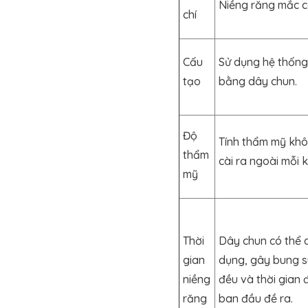
Niềng răng mắc c
chí
Cấu
Sử dụng hệ thống
tạo
bằng dây chun.
Độ
Tính thẩm mỹ khô
thẩm
cài ra ngoài mỗi k
mỹ
Thời
Dây chun có thể d
gian
dụng, gây bung sú
niềng
đều và thời gian đ
răng
ban đầu đề ra.