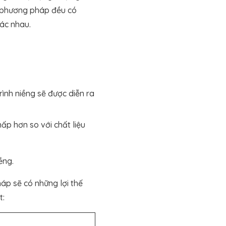
ỗi phương pháp đều có
ác nhau.
ình niềng sẽ được diễn ra
ấp hơn so với chất liệu
ềng.
háp sẽ có những lợi thế
t: