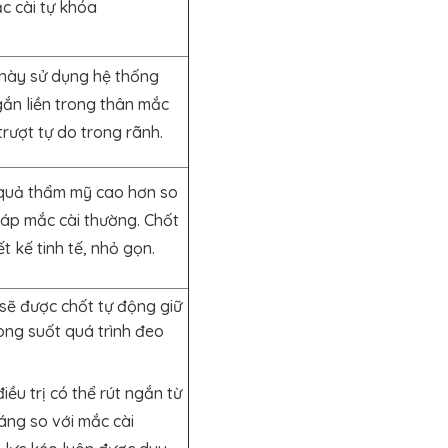
c cài tự khóa
này sử dụng hệ thống
gắn liền trong thân mắc
trượt tự do trong rãnh.
 quả thẩm mỹ cao hơn so
áp mắc cài thường. Chốt
t kế tinh tế, nhỏ gọn.
sẽ được chốt tự động giữ
ong suốt quá trình đeo
điều trị có thể rút ngắn từ
áng so với mắc cài