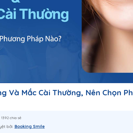
ng Và Mắc Cài Thường, Nên Chọn P
1392 chia sẻ
yệt bởi:
Booking Smile