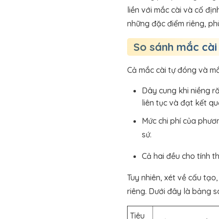
liền với mắc cài và cố đị
những đặc điểm riêng, ph
So sánh mắc cài
Cả mắc cài tự đóng và mắ
Dây cung khi niềng r
liên tục và đạt kết qu
Mức chi phí của phươn
sứ.
Cả hai đều cho tính t
Tuy nhiên, xét về cấu tạo
riêng. Dưới đây là bảng s
Tiêu