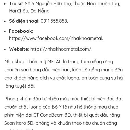
Trụ sở:
Số 5 Nguyễn Hữu Thọ, thuộc Hòa Thuận Tây,
Hải Châu, Đà Nẵng.
Số điện thoại:
0911.555.858.
Facebook:
https://www.facebook.com/nhakhoametal.
Website:
https://nhakhoametal.com/.
Nha khoa Thẩm mỹ METAL là trung tâm niềng răng
chuyên sâu hàng đầu hiện nay, luôn cố gắng mang đến
cho khách hàng dịch vụ chất lượng, an toàn cùng sự hài
lòng tuyệt đối.
Phòng khám đầu tư nhiều máy móc thiết bị hiện đại, đạt
chuẩn chất lượng của Bộ Y tế như hệ thống máy chụp
phim hiện đại CT ConeBeam 3D, thiết bị quét dấu răng
Scan Itero 5D, phòng vô khuẩn theo tiêu chuẩn công