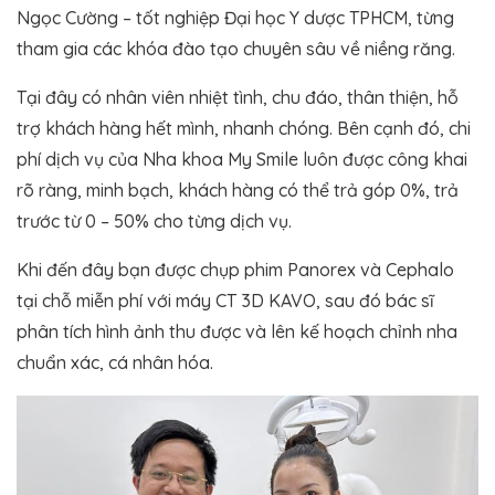
Ngọc Cường – tốt nghiệp Đại học Y dược TPHCM, từng
tham gia các khóa đào tạo chuyên sâu về niềng răng.
Tại đây có nhân viên nhiệt tình, chu đáo, thân thiện, hỗ
trợ khách hàng hết mình, nhanh chóng. Bên cạnh đó, chi
phí dịch vụ của Nha khoa My Smile luôn được công khai
rõ ràng, minh bạch, khách hàng có thể trả góp 0%, trả
trước từ 0 – 50% cho từng dịch vụ.
Khi đến đây bạn được chụp phim Panorex và Cephalo
tại chỗ miễn phí với máy CT 3D KAVO, sau đó bác sĩ
phân tích hình ảnh thu được và lên kế hoạch chỉnh nha
chuẩn xác, cá nhân hóa.