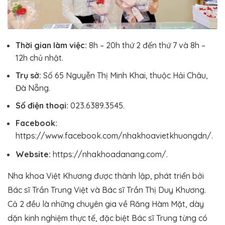
Thời gian làm việc:
8h – 20h thứ 2 đến thứ 7 và 8h –
12h chủ nhật.
Trụ sở:
Số 65 Nguyễn Thị Minh Khai, thuộc Hải Châu,
Đà Nẵng.
Số điện thoại:
023.6389.3545.
Facebook:
https://www.facebook.com/nhakhoavietkhuongdn/.
Website:
https://nhakhoadanang.com/.
Nha khoa Việt Khương được thành lập, phát triển bởi
Bác sĩ Trần Trung Việt và Bác sĩ Trần Thị Duy Khương.
Cả 2 đều là những chuyên gia về Răng Hàm Mặt, dày
dặn kinh nghiệm thực tế, đặc biệt Bác sĩ Trung từng có