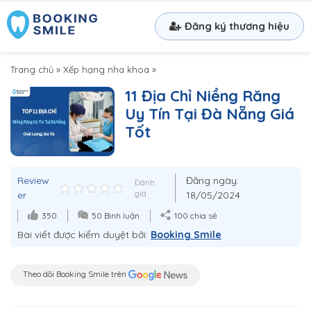
Đăng ký thương hiệu
Trang chủ
»
Xếp hạng nha khoa
»
11 Địa Chỉ Niềng Răng
Uy Tín Tại Đà Nẵng Giá
Tốt
Review
Đăng ngày:
Đánh
er
giá
18/05/2024
350
50 Bình luận
100 chia sẻ
Bài viết được kiểm duyệt bởi:
Booking Smile
Theo dõi Booking Smile trên