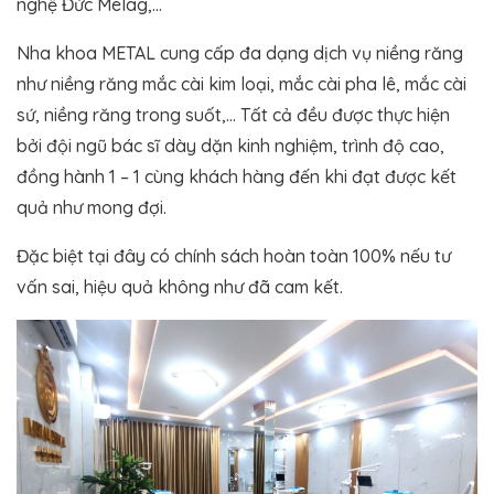
nghệ Đức Melag,…
Nha khoa METAL cung cấp đa dạng dịch vụ niềng răng
như niềng răng mắc cài kim loại, mắc cài pha lê, mắc cài
sứ, niềng răng trong suốt,… Tất cả đều được thực hiện
bởi đội ngũ bác sĩ dày dặn kinh nghiệm, trình độ cao,
đồng hành 1 – 1 cùng khách hàng đến khi đạt được kết
quả như mong đợi.
Đặc biệt tại đây có chính sách hoàn toàn 100% nếu tư
vấn sai, hiệu quả không như đã cam kết.