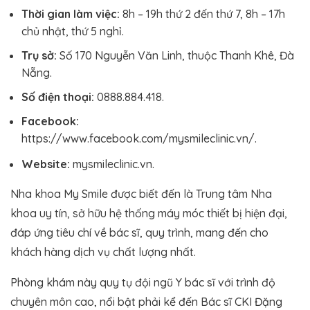
Thời gian làm việc:
8h – 19h thứ 2 đến thứ 7, 8h – 17h
chủ nhật, thứ 5 nghỉ.
Trụ sở:
Số 170 Nguyễn Văn Linh, thuộc Thanh Khê, Đà
Nẵng.
Số điện thoại:
0888.884.418.
Facebook:
https://www.facebook.com/mysmileclinic.vn/.
Website:
mysmileclinic.vn.
Nha khoa My Smile được biết đến là Trung tâm Nha
khoa uy tín, sở hữu hệ thống máy móc thiết bị hiện đại,
đáp ứng tiêu chí về bác sĩ, quy trình, mang đến cho
khách hàng dịch vụ chất lượng nhất.
Phòng khám này quy tụ đội ngũ Y bác sĩ với trình độ
chuyên môn cao, nổi bật phải kể đến Bác sĩ CKI Đặng