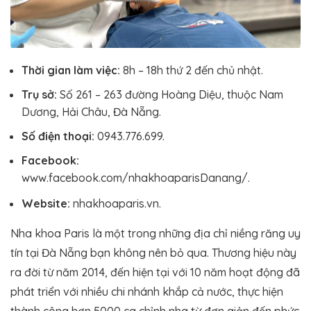
Thời gian làm việc:
8h – 18h thứ 2 đến chủ nhật.
Trụ sở:
Số 261 – 263 đường Hoàng Diệu, thuộc Nam
Dương, Hải Châu, Đà Nẵng.
Số điện thoại:
0943.776.699.
Facebook:
www.facebook.com/nhakhoaparisDanang/.
Website:
nhakhoaparis.vn.
Nha khoa Paris là một trong những địa chỉ niềng răng uy
tín tại Đà Nẵng bạn không nên bỏ qua. Thương hiệu này
ra đời từ năm 2014, đến hiện tại với 10 năm hoạt động đã
phát triển với nhiều chi nhánh khắp cả nước, thực hiện