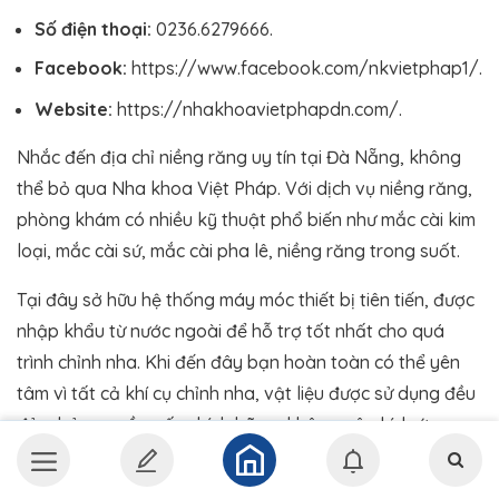
Số điện thoại:
0236.6279666.
Facebook:
https://www.facebook.com/nkvietphap1/.
Website:
https://nhakhoavietphapdn.com/.
Nhắc đến địa chỉ niềng răng uy tín tại Đà Nẵng, không
thể bỏ qua Nha khoa Việt Pháp. Với dịch vụ niềng răng,
phòng khám có nhiều kỹ thuật phổ biến như mắc cài kim
loại, mắc cài sứ, mắc cài pha lê, niềng răng trong suốt.
Tại đây sở hữu hệ thống máy móc thiết bị tiên tiến, được
nhập khẩu từ nước ngoài để hỗ trợ tốt nhất cho quá
trình chỉnh nha. Khi đến đây bạn hoàn toàn có thể yên
tâm vì tất cả khí cụ chỉnh nha, vật liệu được sử dụng đều
đảm bảo nguồn gốc chính hãng, không gây kích ứng
trong khoang miệng.