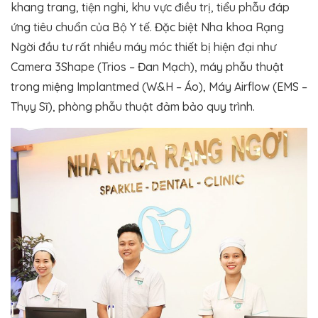
khang trang, tiện nghi, khu vực điều trị, tiểu phẫu đáp
ứng tiêu chuẩn của Bộ Y tế. Đặc biệt Nha khoa Rạng
Ngời đầu tư rất nhiều máy móc thiết bị hiện đại như
Camera 3Shape (Trios – Đan Mạch), máy phẫu thuật
trong miệng Implantmed (W&H – Áo), Máy Airflow (EMS –
Thụy Sĩ), phòng phẫu thuật đảm bảo quy trình.