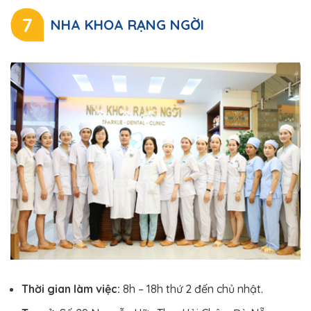
7
NHA KHOA RẠNG NGỜI
Thời gian làm việc:
8h – 18h thứ 2 đến chủ nhật.