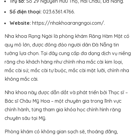
Trụ sở:
Số 29 Nguyễn Hữu Thọ, Hải Châu, Đà Nẵng.
Số điện thoại:
023.6361.4766.
Website:
https://nhakhoarangngoi.com/.
Nha khoa Rạng Ngời là phòng khám Răng Hàm Mặt có
quy mô lớn, được đông đảo người dân Đà Nẵng tin
tưởng lựa chọn. Tại đây cung cấp đa dạng dịch vụ niềng
răng cho khách hàng như chỉnh nha mắc cài kim loại,
mắc cài sứ, mắc cài tự buộc, mắc cài mặt lưỡi, chỉnh nha
không mắc cài.
Nha khoa này được dẫn dắt và phát triển bởi Thạc sĩ –
Bác sĩ Châu Mỹ Hoa – một chuyên gia trong lĩnh vực
chỉnh hành, từng tham gia khóa học chỉnh hình răng
chuyên sâu tại Mỹ.
Phòng khám có không gian sạch sẽ, thoáng đãng,