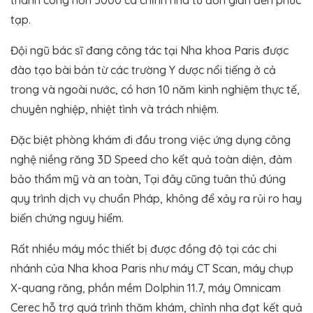
thành công hơn 5000 ca chỉnh nha từ đơn giản đến phức
tạp.
Đội ngũ bác sĩ đang công tác tại Nha khoa Paris được
đào tạo bài bản từ các trường Y dược nổi tiếng ở cả
trong và ngoài nước, có hơn 10 năm kinh nghiệm thực tế,
chuyên nghiệp, nhiệt tình và trách nhiệm.
Đặc biệt phòng khám đi đầu trong việc ứng dụng công
nghệ niềng răng 3D Speed cho kết quả toàn diện, đảm
bảo thẩm mỹ và an toàn, Tại đây cũng tuân thủ đúng
quy trình dịch vụ chuẩn Pháp, không để xảy ra rủi ro hay
biến chứng nguy hiểm.
Rất nhiều máy móc thiết bị được đồng độ tại các chi
nhánh của Nha khoa Paris như máy CT Scan, máy chụp
X-quang răng, phần mềm Dolphin 11.7, máy Omnicam
Cerec hỗ trợ quá trình thăm khám, chỉnh nha đạt kết quả