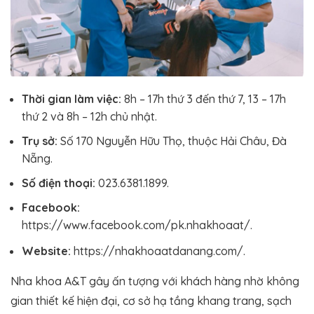
Thời gian làm việc:
8h – 17h thứ 3 đến thứ 7, 13 – 17h
thứ 2 và 8h – 12h chủ nhật.
Trụ sở:
Số 170 Nguyễn Hữu Thọ, thuộc Hải Châu, Đà
Nẵng.
Số điện thoại:
023.6381.1899.
Facebook:
https://www.facebook.com/pk.nhakhoaat/.
Website:
https://nhakhoaatdanang.com/.
Nha khoa A&T gây ấn tượng với khách hàng nhờ không
gian thiết kế hiện đại, cơ sở hạ tầng khang trang, sạch