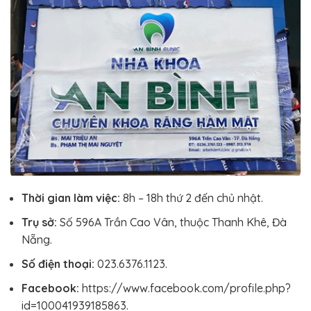
Thời gian làm việc:
8h – 18h thứ 2 đến chủ nhật.
Trụ sở:
Số 596A Trần Cao Vân, thuộc Thanh Khê, Đà
Nẵng.
Số điện thoại:
023.6376.1123.
Facebook:
https://www.facebook.com/profile.php?
id=100041939185863.