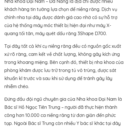
Nha khoa Đại Nam – Đà Nẵng là địa chỉ được nhiều
khách hàng tin tưởng lựa chọn để niềng răng. Dịch vụ
chỉnh nha tại đây được đánh giá cao nhờ có sự hỗ trợ
của hệ thống máy móc thiết bị hiện đại như máy X-
quang tối tân, máy quét dấu răng 3Shape D700.
Tại đây tất cả khí cụ niềng răng đều có nguồn gốc xuất
xứ rõ ràng, cam kết về chất lượng, không gây kích ứng
trong khoang miệng. Bên cạnh đó, thiết bị nha khoa của
phòng khám được lưu trữ trong tủ vô trùng, được sát
khuẩn kĩ trước và sau khi sử dụng để tránh gây lây
nhiễm chéo.
Đứng đầu đội ngũ chuyên gia của Nha khoa Đại Nam là
Bác sĩ Hồ Ngọc Tiên Trung – người đã thực hiện thành
công hơn 10.000 ca niềng răng từ đơn giản đến phức
tạp. Ngoài Bác sĩ Trung còn nhiều Y bác sĩ khác tại đây