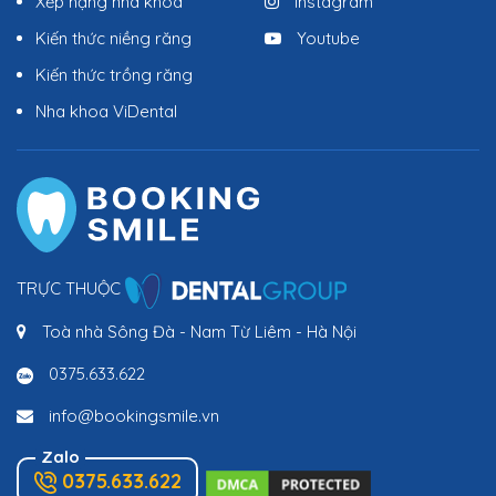
Xếp hạng nha khoa
Instagram
Kiến thức niềng răng
Youtube
Kiến thức trồng răng
Nha khoa ViDental
TRỰC THUỘC
Toà nhà Sông Đà - Nam Từ Liêm - Hà Nội
0375.633.622
info@bookingsmile.vn
Zalo
0375.633.622