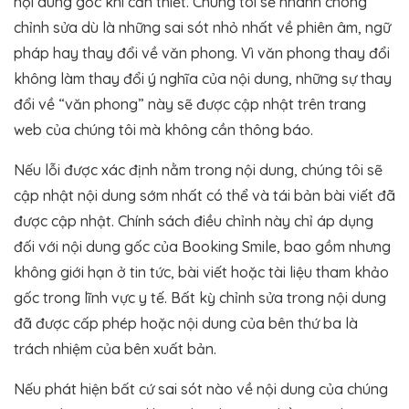
nội dung gốc khi cần thiết. Chúng tôi sẽ nhanh chóng
chỉnh sửa dù là những sai sót nhỏ nhất về phiên âm, ngữ
pháp hay thay đổi về văn phong. Vì văn phong thay đổi
không làm thay đổi ý nghĩa của nội dung, những sự thay
đổi về “văn phong” này sẽ được cập nhật trên trang
web của chúng tôi mà không cần thông báo.
Nếu lỗi được xác định nằm trong nội dung, chúng tôi sẽ
cập nhật nội dung sớm nhất có thể và tái bản bài viết đã
được cập nhật. Chính sách điều chỉnh này chỉ áp dụng
đối với nội dung gốc của Booking Smile, bao gồm nhưng
không giới hạn ở tin tức, bài viết hoặc tài liệu tham khảo
gốc trong lĩnh vực y tế. Bất kỳ chỉnh sửa trong nội dung
đã được cấp phép hoặc nội dung của bên thứ ba là
trách nhiệm của bên xuất bản.
Nếu phát hiện bất cứ sai sót nào về nội dung của chúng