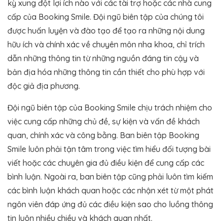
kỳ xung đột lợi ích nào với các tài trợ hoặc các nhà cung
cấp của Booking Smile. Đội ngũ biên tập của chúng tôi
được huấn luyện và đào tạo để tạo ra những nội dung
hữu ích và chính xác về chuyên môn nha khoa, chỉ trích
dẫn những thông tin từ những nguồn đáng tin cậy và
bản địa hóa những thông tin cần thiết cho phù hợp với
độc giả địa phương.
Đội ngũ biên tập của Booking Smile chịu trách nhiệm cho
việc cung cấp những chủ đề, sự kiện và vấn đề khách
quan, chính xác và công bằng. Ban biên tập Booking
Smile luôn phải tận tâm trong việc tìm hiểu đối tượng bài
viết hoặc các chuyên gia đủ điều kiện để cung cấp các
bình luận. Ngoài ra, ban biên tập cũng phải luôn tìm kiếm
các bình luận khách quan hoặc các nhận xét từ một phát
ngôn viên đáp ứng đủ các điều kiện sao cho luồng thông
tin luôn nhiều chiều và khách quan nhất.