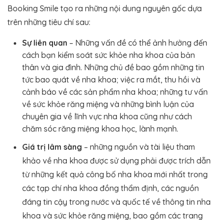
Booking Smile tạo ra những nội dung nguyên gốc dựa
trên những tiêu chí sau:
Sự liên quan
– Những vấn đề có thể ảnh hưởng đến
cách bạn kiểm soát sức khỏe nha khoa của bản
thân và gia đình. Những chủ đề bao gồm những tin
tức bao quát về nha khoa; việc ra mắt, thu hồi và
cảnh báo về các sản phẩm nha khoa; những tư vấn
về sức khỏe răng miệng và những bình luận của
chuyên gia về lĩnh vực nha khoa cũng như cách
chăm sóc răng miệng khoa học, lành mạnh.
Giá trị
lâm sàng
– những nguồn và tài liệu tham
khảo về nha khoa được sử dụng phải được trích dẫn
từ những kết quả công bố nha khoa mới nhất trong
các tạp chí nha khoa đồng thẩm định, các nguồn
đáng tin cậy trong nước và quốc tế về thông tin nha
khoa và sức khỏe răng miệng, bao gồm các trang