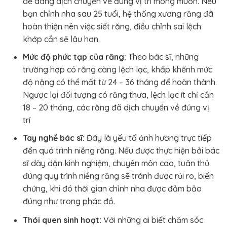
dễ dàng dịch chuyển về đúng vị trí mong muốn. Nếu
bạn chỉnh nha sau 25 tuổi, hệ thống xương răng đã
hoàn thiện nên việc siết răng, điều chỉnh sai lệch
khớp cắn sẽ lâu hơn.
Mức độ phức tạp của răng:
Theo bác sĩ, những
trường hợp có răng càng lệch lạc, khấp khểnh mức
độ nặng có thể mất từ 24 – 36 tháng để hoàn thành.
Ngược lại đối tượng có răng thưa, lệch lạc ít chỉ cần
18 – 20 tháng, các răng đã dịch chuyển về đúng vị
trí
Tay nghề bác sĩ:
Đây là yếu tố ảnh hưởng trực tiếp
đến quá trình niềng răng. Nếu được thực hiện bởi bác
sĩ dày dặn kinh nghiệm, chuyên môn cao, tuân thủ
đúng quy trình niềng răng sẽ tránh được rủi ro, biến
chứng, khi đó thời gian chỉnh nha được đảm bảo
đúng như trong phác đồ.
Thói quen sinh hoạt:
Với những ai biết chăm sóc