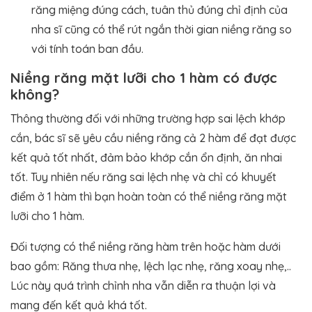
răng miệng đúng cách, tuân thủ đúng chỉ định của
nha sĩ cũng có thể rút ngắn thời gian niềng răng so
với tính toán ban đầu.
Niềng răng mặt lưỡi cho 1 hàm có được
không?
Thông thường đối với những trường hợp sai lệch khớp
cắn, bác sĩ sẽ yêu cầu niềng răng cả 2 hàm để đạt được
kết quả tốt nhất, đảm bảo khớp cắn ổn định, ăn nhai
tốt. Tuy nhiên nếu răng sai lệch nhẹ và chỉ có khuyết
điểm ở 1 hàm thì bạn hoàn toàn có thể niềng răng mặt
lưỡi cho 1 hàm.
Đối tượng có thể niềng răng hàm trên hoặc hàm dưới
bao gồm: Răng thưa nhẹ, lệch lạc nhẹ, răng xoay nhẹ,..
Lúc này quá trình chỉnh nha vẫn diễn ra thuận lợi và
mang đến kết quả khá tốt.