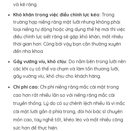
và kẽ răng.
Khó khăn trong việc điều chỉnh lực kéo:
Trong
trường hợp niềng răng mặt lưỡi nhưng không phải
loại niềng tự động hoặc ứng dụng thế hệ mới thì việc
điều chỉnh lực siết răng sẽ gặp khó khăn, mất nhiều
thời gian hơn. Cũng bởi vậy bạn cần thường xuyên
đến nha khoa
Gây vướng víu, khó chịu:
Do nằm bên trong lưỡi nên
các khí cụ có thể va chạm và làm tổn thương lưỡi,
gây vướng víu, khó chịu cho khách hàng.
Chi phí cao:
Chi phí niềng răng mắc cài mặt trong
cao hơn rất nhiều lần so với niềng răng mắc cài
truyền thống. Lý do có sự chênh lệch nhiều là vì mắc
cài mặt lưỡi gắn ở phía trong, đòi hỏi bác sĩ chuyên
môn cao, tay nghề tốt, khéo léo và mất nhiều công
sức hơn để thực hiện.