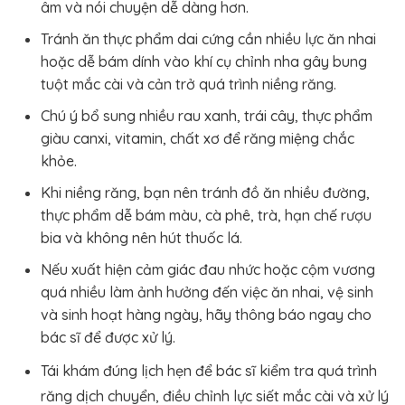
âm và nói chuyện dễ dàng hơn.
Tránh ăn thực phẩm dai cứng cần nhiều lực ăn nhai
hoặc dễ bám dính vào khí cụ chỉnh nha gây bung
tuột mắc cài và cản trở quá trình niềng răng.
Chú ý bổ sung nhiều rau xanh, trái cây, thực phẩm
giàu canxi, vitamin, chất xơ để răng miệng chắc
khỏe.
Khi niềng răng, bạn nên tránh đồ ăn nhiều đường,
thực phẩm dễ bám màu, cà phê, trà, hạn chế rượu
bia và không nên hút thuốc lá.
Nếu xuất hiện cảm giác đau nhức hoặc cộm vương
quá nhiều làm ảnh hưởng đến việc ăn nhai, vệ sinh
và sinh hoạt hàng ngày, hãy thông báo ngay cho
bác sĩ để được xử lý.
Tái khám đúng lịch hẹn để bác sĩ kiểm tra quá trình
răng dịch chuyển, điều chỉnh lực siết mắc cài và xử lý