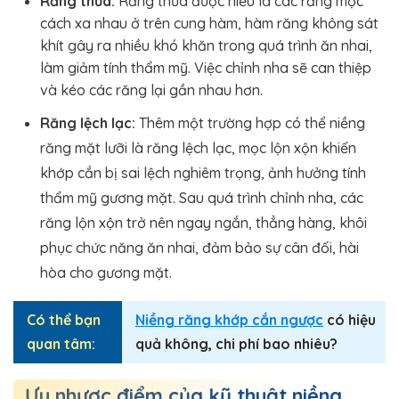
Răng thưa:
Răng thưa được hiểu là các răng mọc
cách xa nhau ở trên cung hàm, hàm răng không sát
khít gây ra nhiều khó khăn trong quá trình ăn nhai,
làm giảm tính thẩm mỹ. Việc chỉnh nha sẽ can thiệp
và kéo các răng lại gần nhau hơn.
Răng lệch lạc:
Thêm một trường hợp có thể niềng
răng mặt lưỡi là răng lệch lạc, mọc lộn xộn khiến
khớp cắn bị sai lệch nghiêm trọng, ảnh hưởng tính
thẩm mỹ gương mặt. Sau quá trình chỉnh nha, các
răng lộn xộn trở nên ngay ngắn, thẳng hàng, khôi
phục chức năng ăn nhai, đảm bảo sự cân đối, hài
hòa cho gương mặt.
Có thể bạn
Niềng răng khớp cắn ngược
có hiệu
quan tâm:
quả không, chi phí bao nhiêu?
Ưu nhược điểm của kỹ thuật niềng