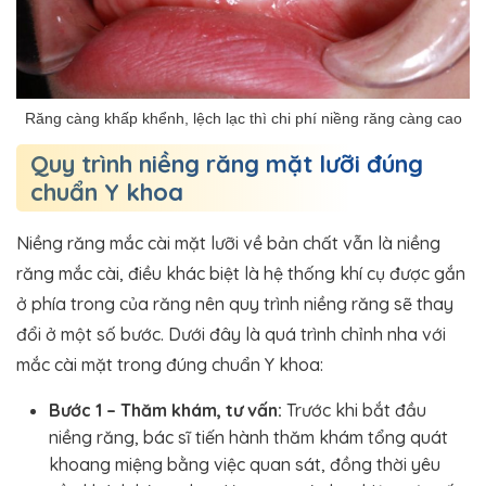
Răng càng khấp khểnh, lệch lạc thì chi phí niềng răng càng cao
Quy trình niềng răng mặt lưỡi đúng
chuẩn Y khoa
Niềng răng mắc cài mặt lưỡi về bản chất vẫn là niềng
răng mắc cài, điều khác biệt là hệ thống khí cụ được gắn
ở phía trong của răng nên quy trình niềng răng sẽ thay
đổi ở một số bước. Dưới đây là quá trình chỉnh nha với
mắc cài mặt trong đúng chuẩn Y khoa:
Bước 1 – Thăm khám, tư vấn:
Trước khi bắt đầu
niềng răng, bác sĩ tiến hành thăm khám tổng quát
khoang miệng bằng việc quan sát, đồng thời yêu