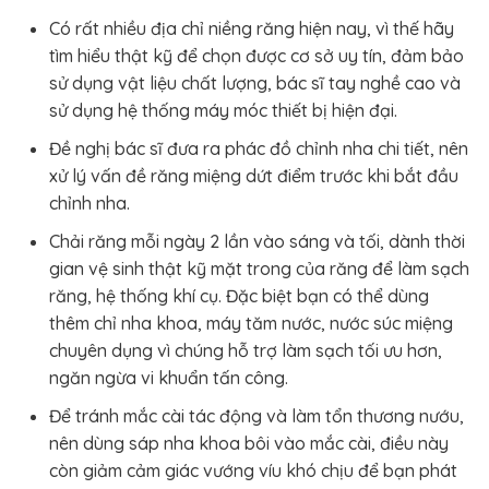
Có rất nhiều địa chỉ niềng răng hiện nay, vì thế hãy
tìm hiểu thật kỹ để chọn được cơ sở uy tín, đảm bảo
sử dụng vật liệu chất lượng, bác sĩ tay nghề cao và
sử dụng hệ thống máy móc thiết bị hiện đại.
Đề nghị bác sĩ đưa ra phác đồ chỉnh nha chi tiết, nên
xử lý vấn đề răng miệng dứt điểm trước khi bắt đầu
chỉnh nha.
Chải răng mỗi ngày 2 lần vào sáng và tối, dành thời
gian vệ sinh thật kỹ mặt trong của răng để làm sạch
răng, hệ thống khí cụ. Đặc biệt bạn có thể dùng
thêm chỉ nha khoa, máy tăm nước, nước súc miệng
chuyên dụng vì chúng hỗ trợ làm sạch tối ưu hơn,
ngăn ngừa vi khuẩn tấn công.
Để tránh mắc cài tác động và làm tổn thương nướu,
nên dùng sáp nha khoa bôi vào mắc cài, điều này
còn giảm cảm giác vướng víu khó chịu để bạn phát