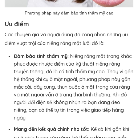
Phương pháp này đảm bảo tính thẩm mỹ cao
Ưu điểm
Các chuyên gia và người dùng đã công nhận những ưu
điểm vượt trội của niềng răng mặt lưỡi đó là:
Đảm bảo tính thẩm mỹ:
Niềng răng mặt trong khắc
phục được nhược điểm của kỹ thuật niềng răng
truyền thống, đó là có tính thẩm mỹ cao. Thay vì gắn
hệ thống khí cụ ở mặt ngoài, phương pháp này gắn
mắc cài, dây cung, thun buộc ở mặt trong của răng
và mặt ngoài vẫn ở trạng thái bình thường. Khi đó
người đối diện sẽ không nhận ra bạn đang đeo
niềng, bạn có thể tự tin trong việc giao tiếp hàng
ngày.
Mang đến kết quả chỉnh nha tốt:
Kể cả khi gắn khí
cụ ở phía trong của răng, hệ thống dây cung, mắc