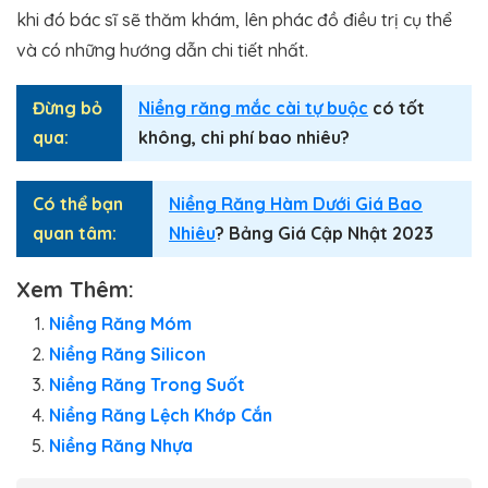
khi đó bác sĩ sẽ thăm khám, lên phác đồ điều trị cụ thể
và có những hướng dẫn chi tiết nhất.
Đừng bỏ
Niềng răng mắc cài tự buộc
có tốt
qua:
không, chi phí bao nhiêu?
Có thể bạn
Niềng Răng Hàm Dưới Giá Bao
quan tâm:
Nhiêu
? Bảng Giá Cập Nhật 2023
Xem Thêm:
Niềng Răng Móm
Niềng Răng Silicon
Niềng Răng Trong Suốt
Niềng Răng Lệch Khớp Cắn
Niềng Răng Nhựa