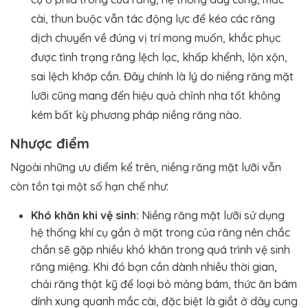
cài, thun buộc vẫn tác động lực để kéo các răng
dịch chuyển về đúng vị trí mong muốn, khắc phục
được tình trạng răng lệch lạc, khấp khểnh, lộn xộn,
sai lệch khớp cắn. Đây chính là lý do niềng răng mặt
lưỡi cũng mang đến hiệu quả chỉnh nha tốt không
kém bất kỳ phương pháp niềng răng nào.
Nhược điểm
Ngoài những ưu điểm kể trên, niềng răng mặt lưỡi vẫn
còn tồn tại một số hạn chế như:
Khó khăn khi vệ sinh:
Niềng răng mặt lưỡi sử dụng
hệ thống khí cụ gắn ở mặt trong của răng nên chắc
chắn sẽ gặp nhiều khó khăn trong quá trình vệ sinh
răng miệng. Khi đó bạn cần dành nhiều thời gian,
chải răng thật kỹ để loại bỏ mảng bám, thức ăn bám
dính xung quanh mắc cài, đặc biệt là giắt ở dây cung