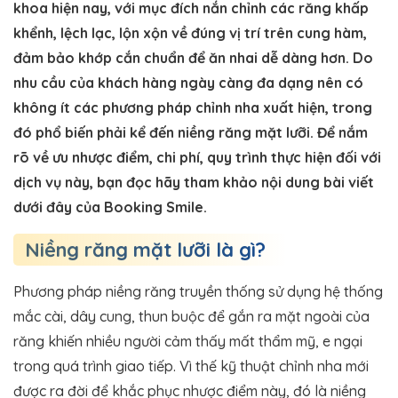
khoa hiện nay, với mục đích nắn chỉnh các răng khấp
khểnh, lệch lạc, lộn xộn về đúng vị trí trên cung hàm,
đảm bảo khớp cắn chuẩn để ăn nhai dễ dàng hơn. Do
nhu cầu của khách hàng ngày càng đa dạng nên có
không ít các phương pháp chỉnh nha xuất hiện, trong
đó phổ biến phải kể đến niềng răng mặt lưỡi. Để nắm
rõ về ưu nhược điểm, chi phí, quy trình thực hiện đối với
dịch vụ này, bạn đọc hãy tham khảo nội dung bài viết
dưới đây của Booking Smile.
Niềng răng mặt lưỡi là gì?
Phương pháp niềng răng truyền thống sử dụng hệ thống
mắc cài, dây cung, thun buộc để gắn ra mặt ngoài của
răng khiến nhiều người cảm thấy mất thẩm mỹ, e ngại
trong quá trình giao tiếp. Vì thế kỹ thuật chỉnh nha mới
được ra đời để khắc phục nhược điểm này, đó là niềng