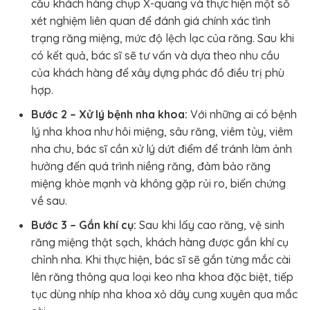
cầu khách hàng chụp X-quang và thực hiện một số
xét nghiệm liên quan để đánh giá chính xác tình
trạng răng miệng, mức độ lệch lạc của răng. Sau khi
có kết quả, bác sĩ sẽ tư vấn và dựa theo nhu cầu
của khách hàng để xây dựng phác đồ điều trị phù
hợp.
Bước 2 – Xử lý bệnh nha khoa:
Với những ai có bệnh
lý nha khoa như hôi miệng, sâu răng, viêm tủy, viêm
nha chu, bác sĩ cần xử lý dứt điểm để tránh làm ảnh
hưởng đến quá trình niềng răng, đảm bảo răng
miệng khỏe mạnh và không gặp rủi ro, biến chứng
về sau.
Bước 3 – Gắn khí cụ:
Sau khi lấy cao răng, vệ sinh
răng miệng thật sạch, khách hàng được gắn khí cụ
chỉnh nha. Khi thực hiện, bác sĩ sẽ gắn từng mắc cài
lên răng thông qua loại keo nha khoa đặc biệt, tiếp
tục dùng nhíp nha khoa xỏ dây cung xuyên qua mắc