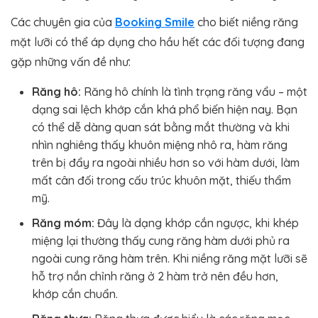
Các chuyên gia của
Booking Smile
cho biết niềng răng
mặt lưỡi có thể áp dụng cho hầu hết các đối tượng đang
gặp những vấn đề như:
Răng hô:
Răng hô chính là tình trạng răng vẩu – một
dạng sai lệch khớp cắn khá phổ biến hiện nay. Bạn
có thể dễ dàng quan sát bằng mắt thường và khi
nhìn nghiêng thấy khuôn miệng nhô ra, hàm răng
trên bị đẩy ra ngoài nhiều hơn so với hàm dưới, làm
mất cân đối trong cấu trúc khuôn mặt, thiếu thẩm
mỹ.
Răng móm:
Đây là dạng khớp cắn ngược, khi khép
miệng lại thường thấy cung răng hàm dưới phủ ra
ngoài cung răng hàm trên. Khi niềng răng mặt lưỡi sẽ
hỗ trợ nắn chỉnh răng ở 2 hàm trở nên đều hơn,
khớp cắn chuẩn.