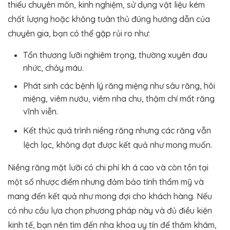
thiếu chuyên môn, kinh nghiệm, sử dụng vật liệu kém
chất lượng hoặc không tuân thủ đúng hướng dẫn của
chuyên gia, bạn có thể gặp rủi ro như:
Tổn thương lưỡi nghiêm trọng, thường xuyên đau
nhức, chảy máu.
Phát sinh các bệnh lý răng miệng như sâu răng, hôi
miệng, viêm nướu, viêm nha chu, thậm chí mất răng
vĩnh viễn.
Kết thúc quá trình niềng răng nhưng các răng vẫn
lệch lạc, không đạt được kết quả như mong muốn.
Niềng răng mặt lưỡi có chi phí kh á cao và còn tồn tại
một số nhược điểm nhưng đảm bảo tính thẩm mỹ và
mang đến kết quả như mong đợi cho khách hàng. Nếu
có nhu cầu lựa chọn phương pháp này và đủ điều kiện
kinh tế, bạn nên tìm đến nha khoa uy tín để thăm khám,