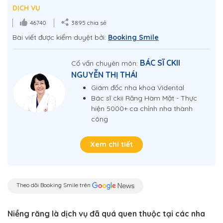
DỊCH VỤ
46740
3895 chia sẻ
Bài viết được kiểm duyệt bởi:
Booking Smile
BÁC SĨ CKII
Cố vấn chuyên môn:
NGUYỄN THỊ THÁI
Giám đốc nha khoa Vidental
Bác sĩ ckii Răng Hàm Mặt - Thực
hiện 5000+ ca chỉnh nha thành
công
Xem chi tiết
Theo dõi Booking Smile trên
Niềng răng là dịch vụ đã quá quen thuộc tại các nha