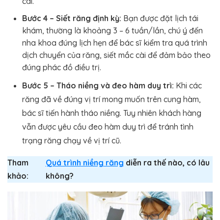
cài.
Bước 4 – Siết răng định kỳ:
Bạn được đặt lịch tái
khám, thường là khoảng 3 – 6 tuần/lần, chú ý đến
nha khoa đúng lịch hẹn để bác sĩ kiểm tra quá trình
dịch chuyển của răng, siết mắc cài để đảm bảo theo
đúng phác đồ điều trị.
Bước 5 – Tháo niềng và đeo hàm duy trì:
Khi các
răng đã về đúng vị trí mong muốn trên cung hàm,
bác sĩ tiến hành tháo niềng. Tuy nhiên khách hàng
vẫn được yêu cầu đeo hàm duy trì để tránh tình
trạng răng chạy về vị trí cũ.
Tham
Quá trình niềng răng
diễn ra thế nào, có lâu
khảo:
không?