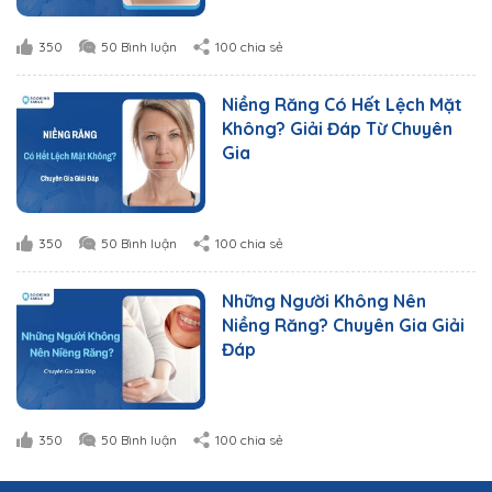
350
50 Bình luận
100 chia sẻ
Niềng Răng Có Hết Lệch Mặt
Không? Giải Đáp Từ Chuyên
Gia
350
50 Bình luận
100 chia sẻ
Những Người Không Nên
Niềng Răng? Chuyên Gia Giải
Đáp
350
50 Bình luận
100 chia sẻ