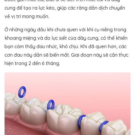
cung để tạo ra lực kéo, giúp các răng dần dịch chuyển
về vị trí mong muốn.
Ở những ngày đầu khi chưa quen với khí cụ niềng trong
khoang miệng và do lực siết của dây cung, có thể khiến
bạn cảm thấy đau nhức, khó chịu. Khi đã quen hơn, các
cơn đau này dần sẽ biến mất. Giai đoạn này sẽ cần thực
hiện trong 2 đến 6 tháng.