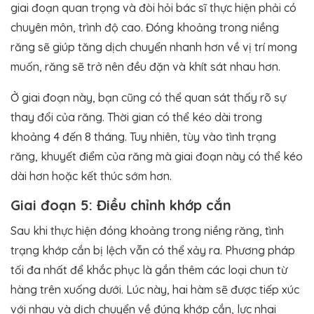
giai đoạn quan trọng và đòi hỏi bác sĩ thực hiện phải có
chuyên môn, trình độ cao. Đóng khoảng trong niềng
răng sẽ giúp tăng dịch chuyển nhanh hơn về vị trí mong
muốn, răng sẽ trở nên đều đặn và khít sát nhau hơn.
Ở giai đoạn này, bạn cũng có thể quan sát thấy rõ sự
thay đổi của răng. Thời gian có thể kéo dài trong
khoảng 4 đến 8 tháng. Tuy nhiên, tùy vào tình trạng
răng, khuyết điểm của răng mà giai đoạn này có thể kéo
dài hơn hoặc kết thúc sớm hơn.
Giai đoạn 5: Điều chỉnh khớp cắn
Sau khi thực hiện đóng khoảng trong niềng răng, tình
trạng khớp cắn bị lệch vẫn có thể xảy ra. Phương pháp
tối đa nhất để khắc phục là gắn thêm các loại chun từ
hàng trên xuống dưới. Lúc này, hai hàm sẽ được tiếp xúc
với nhau và dịch chuyển về đúng khớp cắn, lực nhai