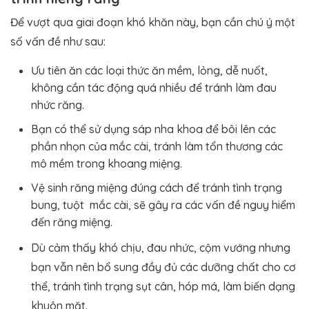
Để vượt qua giai đoạn khó khăn này, bạn cần chú ý một
số vấn đề như sau:
Ưu tiên ăn các loại thức ăn mềm, lỏng, dễ nuốt,
không cần tác động quá nhiều để tránh làm đau
nhức răng.
Bạn có thể sử dụng sáp nha khoa để bôi lên các
phần nhọn của mắc cài, tránh làm tổn thương các
mô mềm trong khoang miệng.
Vệ sinh răng miệng đúng cách để tránh tình trạng
bung, tuột mắc cài, sẽ gây ra các vấn đề nguy hiểm
đến răng miệng.
Dù cảm thấy khó chịu, đau nhức, cộm vướng nhưng
bạn vẫn nên bổ sung đầy đủ các dưỡng chất cho cơ
thể, tránh tình trạng sụt cân, hóp má, làm biến dạng
khuôn mặt.