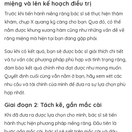
miệng và lên kế hoạch điều trị
Trước khi tiến hành niềng răng bác sĩ sẽ thực hiện thăm
khám, chụp X quang kỹ càng cho bạn. Qua đó, có thể
nắm được khung xương hàm cũng như những vấn đề về
răng miệng mà hiện tại bạn đang gặp phải.
Sau khi có kết quả, bạn sẽ được bác sĩ giải thích chi tiết
và tư vấn các phương pháp phù hợp với tình trạng răng,
đảm bảo kết quả chỉnh nha đạt được như mong muốn.
Quyết định cuối cùng vẫn nằm ở bạn, hãy xem xét các
nhu cầu và tài chính của mình để đưa ra sự lựa chọn phù
hợp nhất.
Giai đoạn 2: Tách kẽ, gắn mắc cài
Khi đã đưa ra được lựa chọn cho mình, bác sĩ sẽ tiến
hành thực hiện phương pháp niềng răng. Đầu tiên là
bước gắn mắc cài, bác sĩ sẽ siết trên mắc cài và dây