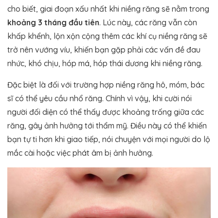
cho biết, giai đoạn xấu nhất khi niềng răng sẽ nằm trong
khoảng 3 tháng đầu tiên
. Lúc này, các răng vẫn còn
khấp khểnh, lộn xộn cộng thêm các khí cụ niềng răng sẽ
trở nên vướng víu, khiến bạn gặp phải các vấn đề đau
nhức, khó chịu, hóp má, hóp thái dương khi niềng răng.
Đặc biệt là đối với trường hợp niềng răng hô, móm, bác
sĩ có thể yêu cầu nhổ răng. Chính vì vậy, khi cười nói
người đối diện có thể thấy được khoảng trống giữa các
răng, gây ảnh hưởng tới thẩm mỹ. Điều này có thể khiến
bạn tự ti hơn khi giao tiếp, nói chuyện với mọi người do lộ
mắc cài hoặc việc phát âm bị ảnh hưởng.