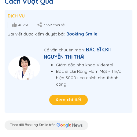
Cách Vượt Qua
DỊCH VỤ
40231
3352 chia sẻ
Bài viết được kiểm duyệt bởi:
Booking Smile
BÁC SĨ CKII
Cố vấn chuyên môn:
NGUYỄN THỊ THÁI
Giám đốc nha khoa Vidental
Bác sĩ ckii Răng Hàm Mặt - Thực
hiện 5000+ ca chỉnh nha thành
công
Xem chi tiết
Theo dõi Booking Smile trên