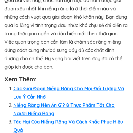
Qua bài viết này, chắc hẳn bạn đọc đã nắm được giai
đoạn xấu nhất khi niềng răng là ở thời điểm nào và
những cách vượt qua giai đoạn khó khăn này. Bạn đừng
quá lo lắng vì tình trạng đau nhức khó chịu sẽ chỉ diễn ra
trong thời gian ngắn và dần biến mất theo thời gian.
Việc quan trọng bạn cần làm là chăm sóc răng miệng
đúng cách cũng như bổ sung đầy đủ các chất dinh
dưỡng cho cơ thể. Hy vọng bài viết trên đây đã có thể
giúp ích được cho bạn.
Xem Thêm:
Các Giai Đoạn Niềng Răng Cho Mọi Đối Tượng Và
Lưu Ý Cần Nhớ
Niềng Răng Nên Ăn Gì? 8 Thực Phẩm Tốt Cho
Người Niềng Răng
Tác Hại Của Niềng Răng Và Cách Khắc Phục Hiệu
Quả