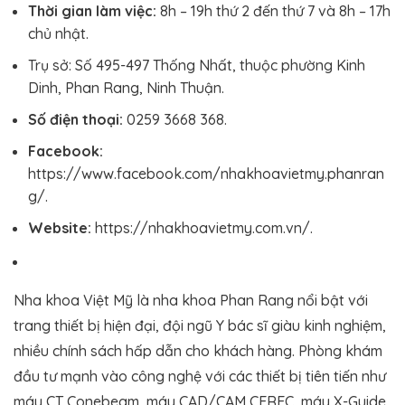
Thời gian làm việc:
8h – 19h thứ 2 đến thứ 7 và 8h – 17h
chủ nhật.
Trụ sở: Số 495-497 Thống Nhất, thuộc phường Kinh
Dinh, Phan Rang, Ninh Thuận.
Số điện thoại:
0259 3668 368.
Facebook:
https://www.facebook.com/nhakhoavietmy.phanran
g/.
Website:
https://nhakhoavietmy.com.vn/.
Nha khoa Việt Mỹ là nha khoa Phan Rang nổi bật với
trang thiết bị hiện đại, đội ngũ Y bác sĩ giàu kinh nghiệm,
nhiều chính sách hấp dẫn cho khách hàng. Phòng khám
đầu tư mạnh vào công nghệ với các thiết bị tiên tiến như
máy CT Conebeam, máy CAD/CAM CEREC, máy X-Guide