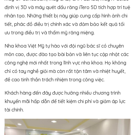
định vị 3D và máy quét dấu răng iTero 5D tích hợp trí tuệ
nhân tạo. Những thiết bị này giúp cung cấp hình ảnh chi
tiết, phác đồ điều trị chính xác và đảm bảo kết quả tối
ưu trong điều trị và thẩm mỹ răng miệng​.
Nha khoa Việt Mỹ tự hào với đội ngũ bác sĩ có chuyên
môn cao, được đào tạo bài bản và liên tục cập nhật các
công nghệ mới nhất trong lĩnh vực nha khoa. Họ không
chỉ có tay nghề giỏi mà còn rất tận tâm và nhiệt huyết,
đề cao tinh thần trách nhiệm trong công việc.
Khách hàng đến đây được hưởng nhiều chương trình
khuyến mãi hấp dẫn để tiết kiệm chi phí và giảm áp lực
tài chính.