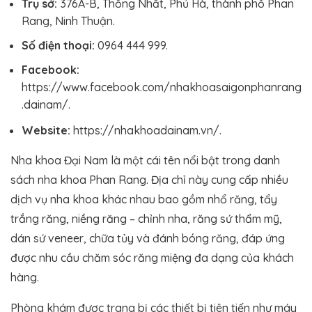
Trụ sở:
376A-B, Thống Nhất, Phủ Hà, thành phố Phan
Rang, Ninh Thuận.
Số điện thoại:
0964 444 999.
Facebook:
https://www.facebook.com/nhakhoasaigonphanrang
.dainam/.
Website:
https://nhakhoadainam.vn/.
Nha khoa Đại Nam là một cái tên nổi bật trong danh
sách nha khoa Phan Rang. Địa chỉ này cung cấp nhiều
dịch vụ nha khoa khác nhau bao gồm nhổ răng, tẩy
trắng răng, niềng răng – chỉnh nha, răng sứ thẩm mỹ,
dán sứ veneer, chữa tủy và đánh bóng răng, đáp ứng
được nhu cầu chăm sóc răng miệng đa dạng của khách
hàng.
Phòng khám được trang bị các thiết bị tiên tiến như máy