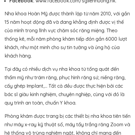
Facebook:
www.facebook.com/sglienhuong.nk.
Nha khoa Hoàn Mỹ được thành lập từ năm 2010, với gần
15 năm hoạt động đã và đang khẳng định được vị thế
của mình trong lĩnh vực chăm sóc răng miệng. Theo
thống kê, mỗi năm phòng khám tiếp đón gần 6000 lượt
khách, như một minh cho sự tin tưởng và ủng hộ của
khách hàng.
Tại đây có nhiều dịch vụ nha khoa từ tổng quát đến
thẩm mỹ như trám răng, phục hình răng sứ, niềng răng,
cấy ghép Implant,… Tất cả đều được thực hiện bởi các
bác sĩ giàu kinh nghiệm, chuyên nghiệp, cùng với đó là
quy trình an toàn, chuẩn Y khoa.
Phòng khám được trang bị các thiết bị nha khoa tiên tiến
như máy x-ray kỹ thuật số, máy tẩy trắng răng Zoom và
hệ thống vô trùng nghiêm ngặt, không chỉ mang đến