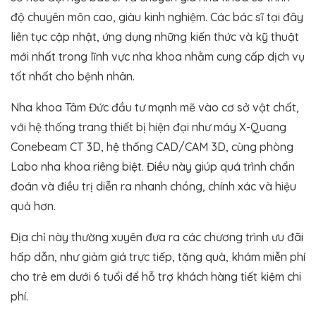
độ chuyên môn cao, giàu kinh nghiệm. Các bác sĩ tại đây
liên tục cập nhật, ứng dụng những kiến thức và kỹ thuật
mới nhất trong lĩnh vực nha khoa nhằm cung cấp dịch vụ
tốt nhất cho bệnh nhân​.
Nha khoa Tâm Đức đầu tư mạnh mẽ vào cơ sở vật chất,
với hệ thống trang thiết bị hiện đại như máy X-Quang
Conebeam CT 3D, hệ thống CAD/CAM 3D, cùng phòng
Labo nha khoa riêng biệt. Điều này giúp quá trình chẩn
đoán và điều trị diễn ra nhanh chóng, chính xác và hiệu
quả hơn.
Địa chỉ này thường xuyên đưa ra các chương trình ưu đãi
hấp dẫn, như giảm giá trực tiếp, tặng quà, khám miễn phí
cho trẻ em dưới 6 tuổi để hỗ trợ khách hàng tiết kiệm chi
phí.