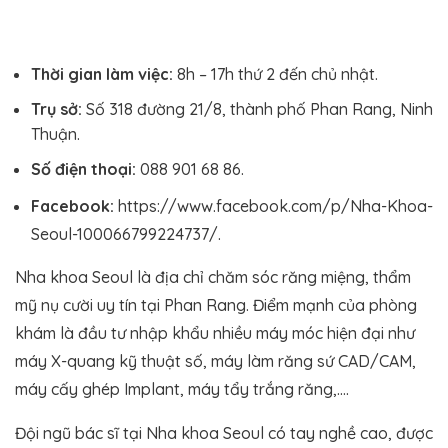
Thời gian làm việc:
8h – 17h thứ 2 đến chủ nhật.
Trụ sở:
Số 318 đường 21/8, thành phố Phan Rang, Ninh
Thuận.
Số điện thoại:
088 901 68 86.
Facebook:
https://www.facebook.com/p/Nha-Khoa-
Seoul-100066799224737/.
Nha khoa Seoul là địa chỉ chăm sóc răng miệng, thẩm
mỹ nụ cười uy tín tại Phan Rang. Điểm mạnh của phòng
khám là đầu tư nhập khẩu nhiều máy móc hiện đại như
máy X-quang kỹ thuật số, máy làm răng sứ CAD/CAM,
máy cấy ghép Implant, máy tẩy trắng răng,….
Đội ngũ bác sĩ tại Nha khoa Seoul có tay nghề cao, được