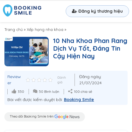
Đăng ký thương hiệu
Trang chủ
»
Xếp hạng nha khoa
»
10 Nha Khoa Phan Rang
Dịch Vụ Tốt, Đáng Tin
Cậy Hiện Nay
Review
Đăng ngày:
Đánh
er
giá
21/07/2024
350
50 Bình luận
100 chia sẻ
Bài viết được kiểm duyệt bởi:
Booking Smile
Theo dõi Booking Smile trên