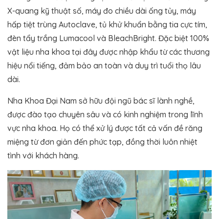
X-quang kỹ thuật số, máy đo chiều dài ống tủy, máy
hấp tiệt trùng Autoclave, tủ khử khuẩn bằng tia cực tím,
đèn tẩy trắng Lumacool và BleachBright. Đặc biệt 100%
vật liệu nha khoa tại đây được nhập khẩu từ các thương
hiệu nổi tiếng, đảm bảo an toàn và duy trì tuổi thọ lâu
dài.
Nha Khoa Đại Nam sở hữu đội ngũ bác sĩ lành nghề,
được đào tạo chuyên sâu và có kinh nghiệm trong lĩnh
vực nha khoa. Họ có thể xử lý được tất cả vấn đề răng
miệng từ đơn giản đến phức tạp, đồng thời luôn nhiệt
tình với khách hàng.