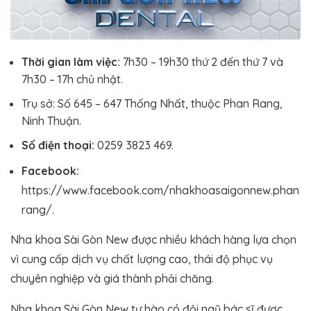
Thời gian làm việc:
7h30 – 19h30 thứ 2 đến thứ 7 và
7h30 – 17h chủ nhật.
Trụ sở: Số 645 – 647 Thống Nhất, thuộc Phan Rang,
Ninh Thuận.
Số điện thoại:
0259 3823 469.
Facebook:
https://www.facebook.com/nhakhoasaigonnew.phan
rang/.
Nha khoa Sài Gòn New được nhiều khách hàng lựa chọn
vì cung cấp dịch vụ chất lượng cao, thái độ phục vụ
chuyên nghiệp và giá thành phải chăng.
Nha khoa Sài Gòn New tự hào có đội ngũ bác sĩ được