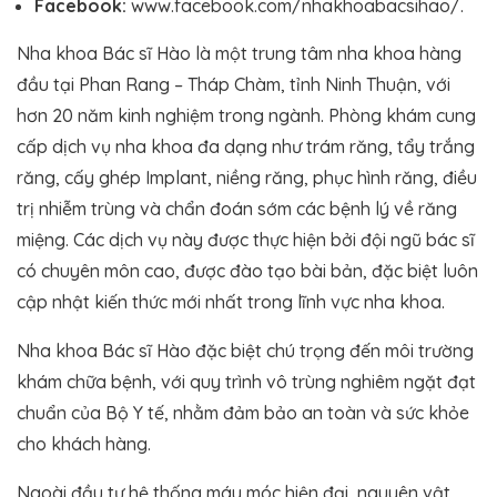
Facebook:
www.facebook.com/nhakhoabacsihao/.
Nha khoa Bác sĩ Hào là một trung tâm nha khoa hàng
đầu tại Phan Rang – Tháp Chàm, tỉnh Ninh Thuận, với
hơn 20 năm kinh nghiệm trong ngành. Phòng khám cung
cấp dịch vụ nha khoa đa dạng như trám răng, tẩy trắng
răng, cấy ghép Implant, niềng răng, phục hình răng, điều
trị nhiễm trùng và chẩn đoán sớm các bệnh lý về răng
miệng. Các dịch vụ này được thực hiện bởi đội ngũ bác sĩ
có chuyên môn cao, được đào tạo bài bản, đặc biệt luôn
cập nhật kiến thức mới nhất trong lĩnh vực nha khoa.
Nha khoa Bác sĩ Hào đặc biệt chú trọng đến môi trường
khám chữa bệnh, với quy trình vô trùng nghiêm ngặt đạt
chuẩn của Bộ Y tế, nhằm đảm bảo an toàn và sức khỏe
cho khách hàng.
Ngoài đầu tư hệ thống máy móc hiện đại, nguyên vật