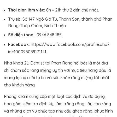
Thời gian làm việc:
8h – 21h thứ 2 đến chủ nhật.
Trụ sở:
Số 147 Ngô Gia Tự, Thanh Son, thành phố Phan
Rang-Tháp Chàm, Ninh Thuận.
Số điện thoại:
0946 848 185.
Facebook:
https://www.facebook.com/profile.php?
id=100095039171141.
Nha khoa 2Đ Dentist tại Phan Rang nổi bật là một địa
chỉ chăm sóc răng miệng uy tín với mục tiêu hàng đầu là
mang lại nụ cười tự tin và sức khỏe răng miệng tốt nhất
cho khách hàng.
Phòng khám cung cấp một loạt các dịch vụ đa dạng,
bao gồm kiểm tra định kỳ, làm trắng răng, lấy cao răng
và những dịch vụ phức tạp như cấy ghép răng, phục hình