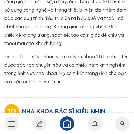
răng giả, bọc răng sứ, niềng răng. Nha khoa 2Đ Dentist
sử dụng công nghệ và trang thiết bị hiện đại nhằm đảm
bảo các quy trình điều trị diễn ra hiệu quả và thoải mái
nhất cho khách hàng. Không gian phòng khám được
thiết kế khang trang, sạch sẽ, tạo cảm giác dễ chịu và
thoải mái cho khách hàng.
Đội ngũ bác sĩ và nhân viên tại Nha khoa 2Đ Dentist đều
được đào tạo chuyên sâu và có nhiều năm kinh nghiệm
trong lĩnh vực nha khoa. Họ cam kết mang đến cho bạn
nụ cười rạng ngời và tự tin.
10
NHA KHOA BÁC SĨ KIỀU NHỊN