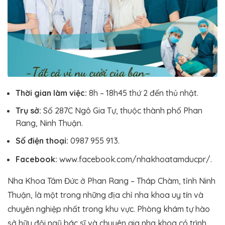
Thời gian làm việc:
8h – 18h45 thứ 2 đến thủ nhật.
Trụ sở:
Số 287C Ngô Gia Tự, thuộc thành phố Phan
Rang, Ninh Thuận.
Số điện thoại:
0987 955 913.
Facebook:
www.facebook.com/nhakhoatamducpr/.
Nha Khoa Tâm Đức ở Phan Rang – Tháp Chàm, tỉnh Ninh
Thuận, là một trong những địa chỉ nha khoa uy tín và
chuyên nghiệp nhất trong khu vực. Phòng khám tự hào
sở hữu đội ngũ bác sĩ và chuyên gia nha khoa có trình