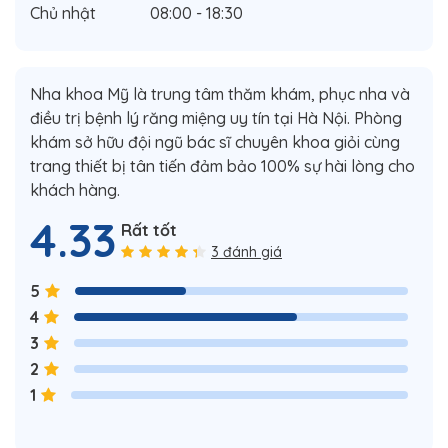
Chủ nhật
08:00 - 18:30
Nha khoa Mỹ là trung tâm thăm khám, phục nha và
điều trị bệnh lý răng miệng uy tín tại Hà Nội. Phòng
khám sở hữu đội ngũ bác sĩ chuyên khoa giỏi cùng
trang thiết bị tân tiến đảm bảo 100% sự hài lòng cho
khách hàng.
4.33
Rất tốt
3 đánh giá
5
4
3
2
1