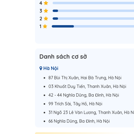
4
3
2
1
Danh sách cơ sở
Hà Nội
87 Bùi Thị Xuân, Hai Bà Trưng, Hà Nội
03 Khuất Duy Tiến, Thanh Xuân, Hà Nội
42 - 44 Nghĩa Dũng, Ba Đình, Hà Nội
99 Trích Sài, Tây Hồ, Hà Nội
31 Ngõ 23 Lê Văn Lương, Thanh Xuân, Hà N
66 Nghĩa Dũng, Ba Đình, Hà Nội