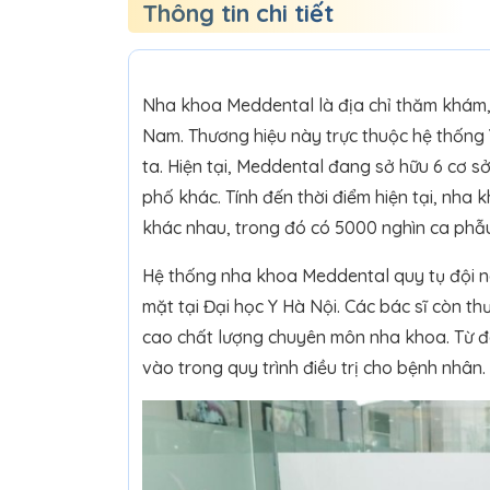
Thông tin chi tiết
Nha khoa Meddental là địa chỉ thăm khám, 
Nam. Thương hiệu này trực thuộc hệ thống 
ta. Hiện tại, Meddental đang sở hữu 6 cơ s
phố khác. Tính đến thời điểm hiện tại, nha
khác nhau, trong đó có 5000 nghìn ca phẫ
Hệ thống nha khoa Meddental quy tụ đội n
mặt tại Đại học Y Hà Nội. Các bác sĩ còn 
cao chất lượng chuyên môn nha khoa. Từ đ
vào trong quy trình điều trị cho bệnh nhân.