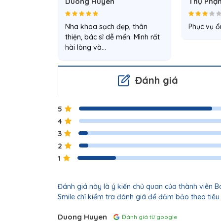
Duong Huyen
Thụ Phạ
Nha khoa sạch đẹp, thân
Phục vụ ổ
thiện, bác sĩ dễ mến. Mình rất
hài lòng và…
Đánh giá
5
4
3
2
1
Đánh giá này là ý kiến chủ quan của thành viên 
Smile chỉ kiểm tra đánh giá để đảm bảo theo tiêu
Duong Huyen
Đánh giá từ google