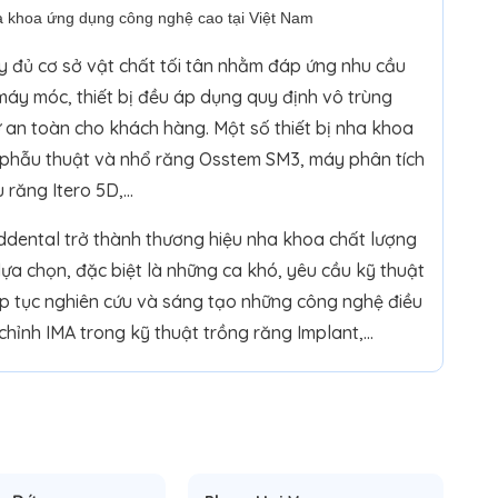
 khoa ứng dụng công nghệ cao tại Việt Nam
y đủ cơ sở vật chất tối tân nhằm đáp ứng nhu cầu
áy móc, thiết bị đều áp dụng quy định vô trùng
an toàn cho khách hàng. Một số thiết bị nha khoa
hẫu thuật và nhổ răng Osstem SM3, máy phân tích
u răng Itero 5D,…
ddental trở thành thương hiệu nha khoa chất lượng
ựa chọn, đặc biệt là những ca khó, yêu cầu kỹ thuật
tiếp tục nghiên cứu và sáng tạo những công nghệ điều
ùy chỉnh IMA trong kỹ thuật trồng răng Implant,…