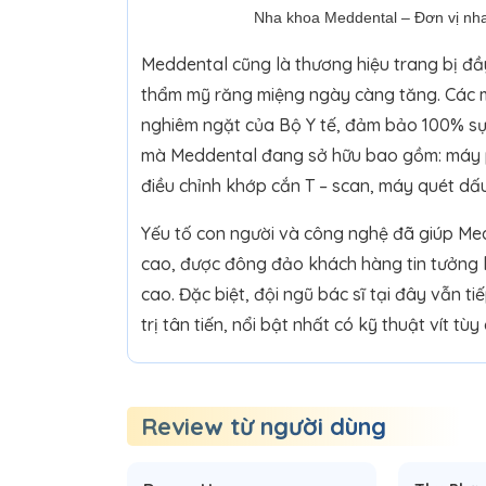
Nha khoa Meddental – Đơn vị nha
Meddental cũng là thương hiệu trang bị đầ
thẩm mỹ răng miệng ngày càng tăng. Các m
nghiêm ngặt của Bộ Y tế, đảm bảo 100% sự 
mà Meddental đang sở hữu bao gồm: máy p
điều chỉnh khớp cắn T – scan, máy quét dấ
Yếu tố con người và công nghệ đã giúp Me
cao, được đông đảo khách hàng tin tưởng l
cao. Đặc biệt, đội ngũ bác sĩ tại đây vẫn 
trị tân tiến, nổi bật nhất có kỹ thuật vít t
Review từ người dùng