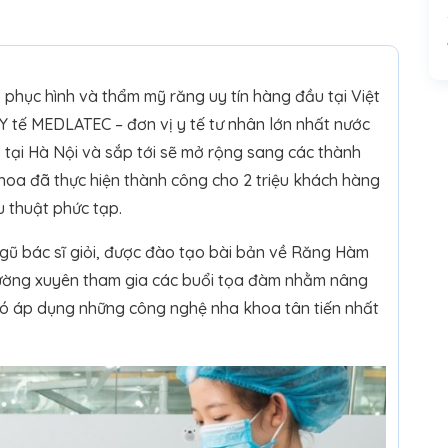
phục hình và thẩm mỹ răng uy tín hàng đầu tại Việt
Y tế MEDLATEC – đơn vị y tế tư nhân lớn nhất nước
ở tại Hà Nội và sắp tới sẽ mở rộng sang các thành
 khoa đã thực hiện thành công cho 2 triệu khách hàng
u thuật phức tạp.
gũ bác sĩ giỏi, được đào tạo bài bản về Răng Hàm
thường xuyên tham gia các buổi tọa đàm nhằm nâng
ó áp dụng những công nghệ nha khoa tân tiến nhất