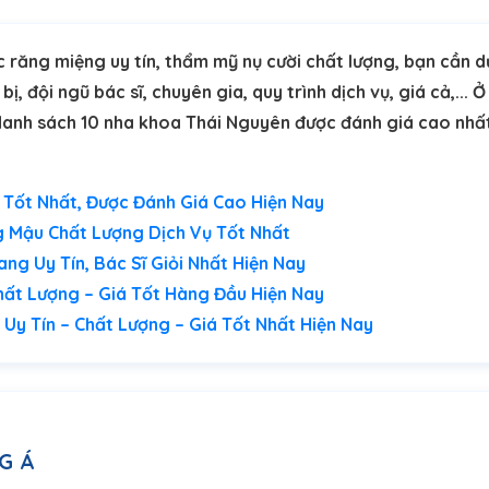
c răng miệng uy tín, thẩm mỹ nụ cười chất lượng, bạn cần d
, đội ngũ bác sĩ, chuyên gia, quy trình dịch vụ, giá cả,... 
 danh sách 10 nha khoa Thái Nguyên được đánh giá cao nhấ
 Tốt Nhất, Được Đánh Giá Cao Hiện Nay
g Mậu Chất Lượng Dịch Vụ Tốt Nhất
ng Uy Tín, Bác Sĩ Giỏi Nhất Hiện Nay
hất Lượng – Giá Tốt Hàng Đầu Hiện Nay
Uy Tín – Chất Lượng – Giá Tốt Nhất Hiện Nay
G Á