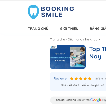
TRANG CHỦ
GIỚI THIỆU
BẢNG GI
Trang chủ
»
Xếp hạng nha khoa
»
Top 1
Nay
Reviewer
5/5 - (1 
Bài viết được kiểm duyệt bởi
Theo dõi Booking Smile trên