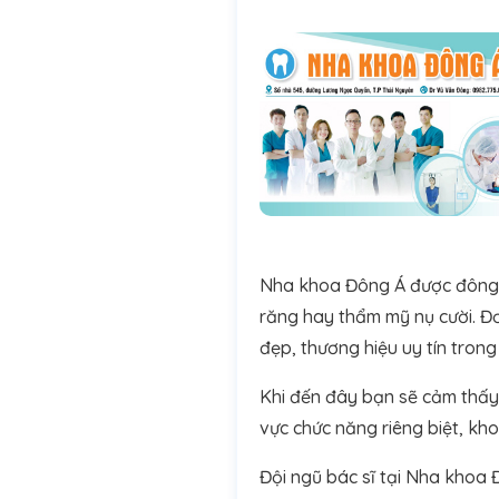
Nha khoa Đông Á được đông đ
răng hay thẩm mỹ nụ cười. Đ
đẹp, thương hiệu uy tín tron
Khi đến đây bạn sẽ cảm thấy 
vực chức năng riêng biệt, kh
Đội ngũ bác sĩ tại Nha khoa