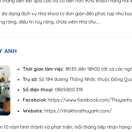
ó mang đến kết quả cao và có đến hơn 90% khách hàng hài lò
 đa dạng dịch vụ nha khoa từ đơn giản đến phức tạp như bọc
ng răng, điều trị tủy răng, chữa viêm nha chu,…
Y ANH
Thời gian làm việc:
8h30 đến 18h00 tất cả các ng
Trụ sở:
Số 184 đường Thống Nhất, thuộc Đồng Qua
Số điện thoại:
0869.800.318
Facebook:
https://www.facebook.com/Thuyanhcl
Website:
https://nhakhoathuyanh.com/
 10 năm hình thành và phát triển, mỗi tháng tiếp nhận hàng