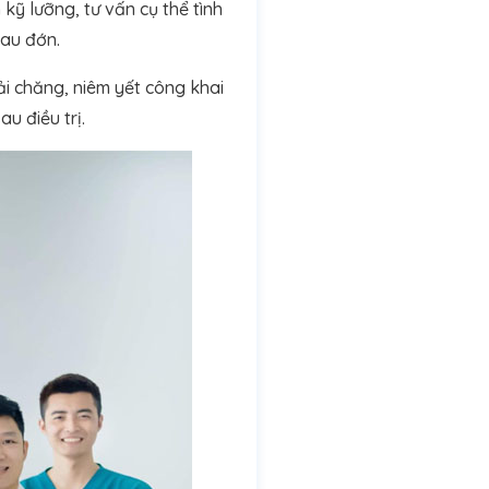
kỹ lưỡng, tư vấn cụ thể tình
đau đớn.
i chăng, niêm yết công khai
u điều trị.