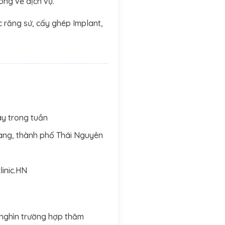
ng về dịch vụ.
 răng sứ, cấy ghép Implant,
ày trong tuần
ng, thành phố Thái Nguyên
inic.HN
 nghìn trường hợp thăm