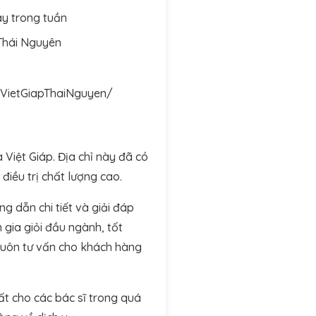
ày trong tuần
Thái Nguyên
VietGiapThaiNguyen/
Việt Giáp. Địa chỉ này đã có
iều trị chất lượng cao.
g dẫn chi tiết và giải đáp
gia giỏi đầu ngành, tốt
luôn tư vấn cho khách hàng
ất cho các bác sĩ trong quá