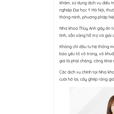
khám, sử dụng dịch vụ điều t
nghiệp Đại học Y Hà Nội, thư
thông minh, phương pháp hiệ
Nha khoa Thùy Anh gây ấn tượ
tình, sẵn sàng hỗ trợ và giả
Không chỉ đầu tư hệ thống má
bảo yếu tố vô trùng, vô khuẩ
giá là phải chăng, công khai 
Các dịch vụ chính tại Nha kho
cười hở lợi, cấy ghép răng gi