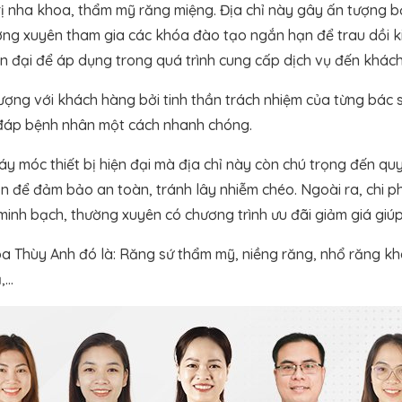
rị nha khoa, thẩm mỹ răng miệng. Địa chỉ này gây ấn tượng bở
ờng xuyên tham gia các khóa đào tạo ngắn hạn để trau dồi k
n đại để áp dụng trong quá trình cung cấp dịch vụ đến khác
ng với khách hàng bởi tinh thần trách nhiệm của từng bác sĩ,
i đáp bệnh nhân một cách nhanh chóng.
y móc thiết bị hiện đại mà địa chỉ này còn chú trọng đến qu
n để đảm bảo an toàn, tránh lây nhiễm chéo. Ngoài ra, chi ph
minh bạch, thường xuyên có chương trình ưu đãi giảm giá giúp 
a Thùy Anh đó là: Răng sứ thẩm mỹ, niềng răng, nhổ răng khôn,
ả,…