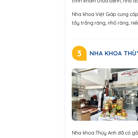
trình khám chữa bệnh, nhờ đ
Nha khoa Việt Giáp cung cấp
tẩy trắng răng, nhổ răng, niề
3
NHA KHOA THÙ
Nha khoa Thùy Anh đã có gần