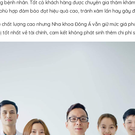
từng bệnh nhân. Tất cả khách hàng được chuyên gia thăm khám 
ý phù hợp đảm bảo đạt hiệu quả cao, tránh xâm lấn hay gây 
vụ chất lượng cao nhưng Nha khoa Đông Á vẫn giữ mức giá phả
tốt nhất về tài chính, cam kết không phát sinh thêm chi phí sa