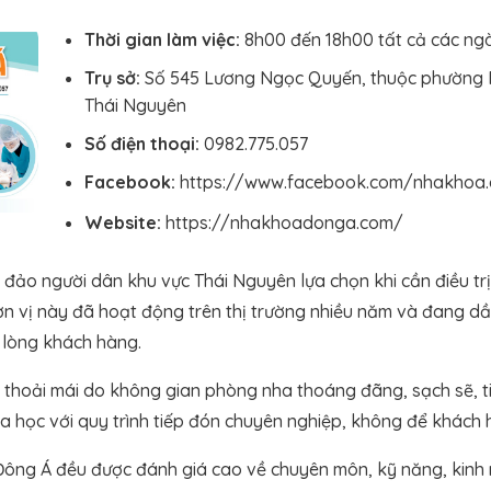
Thời gian làm việc:
8h00 đến 18h00 tất cả các ng
Trụ sở:
Số 545 Lương Ngọc Quyến, thuộc phường 
Thái Nguyên
Số điện thoại:
0982.775.057
Facebook:
https://www.facebook.com/nhakhoa.
Website:
https://nhakhoadonga.com/
ảo người dân khu vực Thái Nguyên lựa chọn khi cần điều trị
ơn vị này đã hoạt động trên thị trường nhiều năm và đang d
g lòng khách hàng.
thoải mái do không gian phòng nha thoáng đãng, sạch sẽ, ti
oa học với quy trình tiếp đón chuyên nghiệp, không để khách 
 Đông Á đều được đánh giá cao về chuyên môn, kỹ năng, kinh