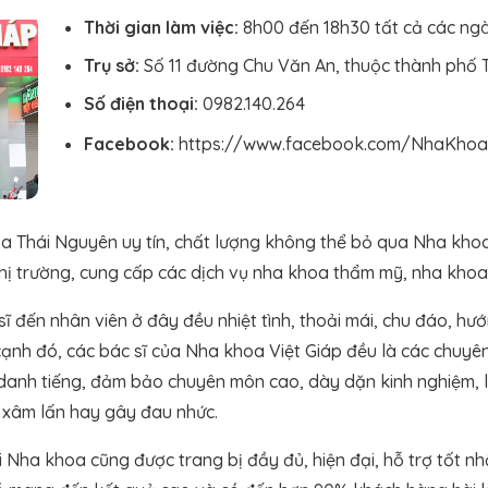
Thời gian làm việc:
8h00 đến 18h30 tất cả các ng
Trụ sở:
Số 11 đường Chu Văn An, thuộc thành phố 
Số điện thoại:
0982.140.264
Facebook:
https://www.facebook.com/NhaKhoa
 Thái Nguyên uy tín, chất lượng không thể bỏ qua Nha khoa 
ị trường, cung cấp các dịch vụ nha khoa thẩm mỹ, nha khoa đ
 đến nhân viên ở đây đều nhiệt tình, thoải mái, chu đáo, hướn
nh đó, các bác sĩ của Nha khoa Việt Giáp đều là các chuyên 
 danh tiếng, đảm bảo chuyên môn cao, dày dặn kinh nghiệm, 
 xâm lấn hay gây đau nhức.
i Nha khoa cũng được trang bị đầy đủ, hiện đại, hỗ trợ tốt nh