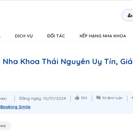
Á
DỊCH VỤ
ĐỐI TÁC
XẾP HẠNG NHA KHOA
1 Nha Khoa Thái Nguyên Uy Tín, Giá
Đăng ngày: 10/01/2024
350
50 Bình luận
vote)
:
Booking Smile