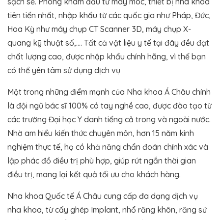
sạch sẽ. Phòng khám đầu tư máy móc, thiết bị nha khoa
tiên tiến nhất, nhập khẩu từ các quốc gia như Pháp, Đức,
Hoa Kỳ như máy chụp CT Scanner 3D, máy chụp X-
quang kỹ thuật số,…. Tất cả vật liệu y tế tại đây đều đạt
chất lượng cao, được nhập khẩu chính hãng, vì thế bạn
có thể yên tâm sử dụng dịch vụ
Một trong những điểm mạnh của Nha khoa Á Châu chính
là đội ngũ bác sĩ 100% có tay nghề cao, được đào tạo từ
các trường Đại học Y danh tiếng cả trong và ngoài nước.
Nhờ am hiểu kiến thức chuyên môn, hơn 15 năm kinh
nghiệm thực tế, họ có khả năng chẩn đoán chính xác và
lập phác đồ điều trị phù hợp, giúp rút ngắn thời gian
điều trị, mang lại kết quả tối ưu cho khách hàng.
Nha khoa Quốc tế Á Châu cung cấp đa dạng dịch vụ
nha khoa, từ cấy ghép Implant, nhổ răng khôn, răng sứ