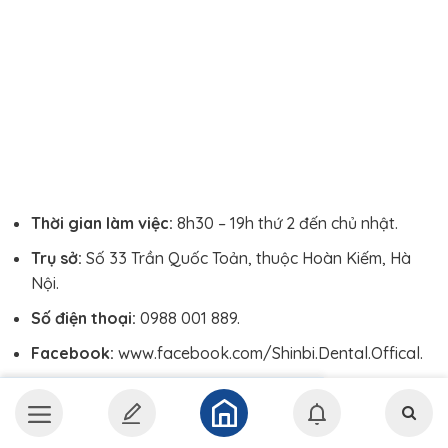
Thời gian làm việc:
8h30 – 19h thứ 2 đến chủ nhật.
Trụ sở:
Số 33 Trần Quốc Toản, thuộc Hoàn Kiếm, Hà
Nội.
Số điện thoại:
0988 001 889.
Facebook:
www.facebook.com/Shinbi.Dental.Offical.
Website:
https://shinbi.vn/.
Nha khoa Shinbi Dental được thành lập từ năm 2007 bởi