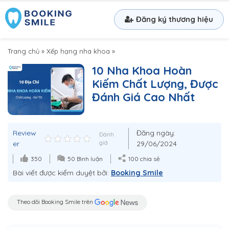
Đăng ký thương hiệu
Trang chủ
»
Xếp hạng nha khoa
»
10 Nha Khoa Hoàn
Kiếm Chất Lượng, Được
Đánh Giá Cao Nhất
Review
Đăng ngày:
Đánh
er
giá
29/06/2024
350
50 Bình luận
100 chia sẻ
Bài viết được kiểm duyệt bởi:
Booking Smile
Theo dõi Booking Smile trên