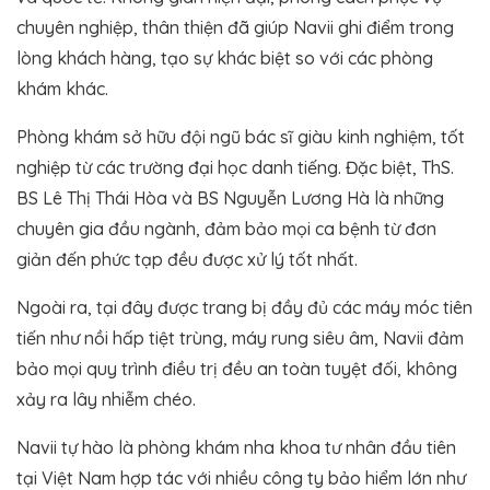
chuyên nghiệp, thân thiện đã giúp Navii ghi điểm trong
lòng khách hàng, tạo sự khác biệt so với các phòng
khám khác.
Phòng khám sở hữu đội ngũ bác sĩ giàu kinh nghiệm, tốt
nghiệp từ các trường đại học danh tiếng. Đặc biệt, ThS.
BS Lê Thị Thái Hòa và BS Nguyễn Lương Hà là những
chuyên gia đầu ngành, đảm bảo mọi ca bệnh từ đơn
giản đến phức tạp đều được xử lý tốt nhất.
Ngoài ra, tại đây được trang bị đầy đủ các máy móc tiên
tiến như nồi hấp tiệt trùng, máy rung siêu âm, Navii đảm
bảo mọi quy trình điều trị đều an toàn tuyệt đối, không
xảy ra lây nhiễm chéo.
Navii tự hào là phòng khám nha khoa tư nhân đầu tiên
tại Việt Nam hợp tác với nhiều công ty bảo hiểm lớn như