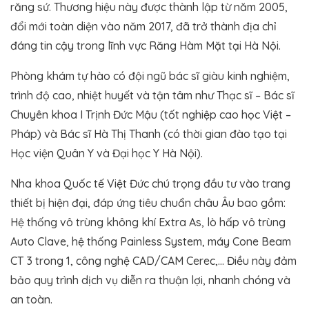
răng sứ. Thương hiệu này được thành lập từ năm 2005,
đổi mới toàn diện vào năm 2017, đã trở thành địa chỉ
đáng tin cậy trong lĩnh vực Răng Hàm Mặt tại Hà Nội.
Phòng khám tự hào có đội ngũ bác sĩ giàu kinh nghiệm,
trình độ cao, nhiệt huyết và tận tâm như Thạc sĩ – Bác sĩ
Chuyên khoa I Trịnh Đức Mậu (tốt nghiệp cao học Việt –
Pháp) và Bác sĩ Hà Thị Thanh (có thời gian đào tạo tại
Học viện Quân Y và Đại học Y Hà Nội).
Nha khoa Quốc tế Việt Đức chú trọng đầu tư vào trang
thiết bị hiện đại, đáp ứng tiêu chuẩn châu Âu bao gồm:
Hệ thống vô trùng không khí Extra As, lò hấp vô trùng
Auto Clave, hệ thống Painless System, máy Cone Beam
CT 3 trong 1, công nghệ CAD/CAM Cerec,… Điều này đảm
bảo quy trình dịch vụ diễn ra thuận lợi, nhanh chóng và
an toàn.