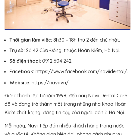
Thời gian làm việc:
8h30 – 18h thứ 2 đến chủ nhật.
Trụ sở:
Số 42 Cửa Đông, thuộc Hoàn Kiếm, Hà Nội.
Số điện thoại:
0912 604 242.
Facebook:
https://www.facebook.com/naviidental/.
Website:
https://navii.vn/.
Được thành lập từ năm 1998, đến nay Navii Dental Care
đã và đang trở thành một trong những nha khoa Hoàn
Kiếm chất lượng, đáng tin cậy của người dân ở Hà Nội.
Mỗi ngày, Navii tiếp đón nhiều khách hàng trong nước
và quốc tế. Không gian hiện đại, phong cách phục vụ