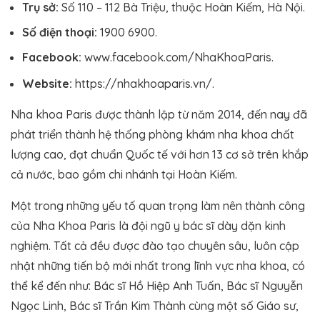
Trụ sở:
Số 110 – 112 Bà Triệu, thuộc Hoàn Kiếm, Hà Nội.
Số điện thoại:
1900 6900.
Facebook:
www.facebook.com/NhaKhoaParis.
Website:
https://nhakhoaparis.vn/.
Nha khoa Paris được thành lập từ năm 2014, đến nay đã
phát triển thành hệ thống phòng khám nha khoa chất
lượng cao, đạt chuẩn Quốc tế với hơn 13 cơ sở trên khắp
cả nước, bao gồm chi nhánh tại Hoàn Kiếm.
Một trong những yếu tố quan trọng làm nên thành công
của Nha Khoa Paris là đội ngũ y bác sĩ dày dặn kinh
nghiệm. Tất cả đều được đào tạo chuyên sâu, luôn cập
nhật những tiến bộ mới nhất trong lĩnh vực nha khoa, có
thể kể đến như: Bác sĩ Hồ Hiệp Anh Tuấn, Bác sĩ Nguyễn
Ngọc Linh, Bác sĩ Trần Kim Thành cùng một số Giáo sư,