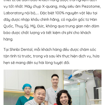
vụ tốt nhất: Máy chụp X-quang, máy siêu âm Piezotome,
Laboratory nội bộ,…. Đặc biệt 100% nguyên vật liệu tại
đây được nhập khẩu chính hãng, có nguồn gốc từ Hàn
Quốc, Thụy Sỹ, Mỹ, Đức, không qua trung gian nên đảm
bảo được chất lượng và tiết kiệm chi phí cho khách
hàng.
Tại Shinbi Dental, mỗi khách hàng đều được chăm sóc
tận tình từ trước, trong và sau khi thực hiện dịch vụ, hứa
hẹn sẽ mang đến sự hài lòng tuyệt đối.