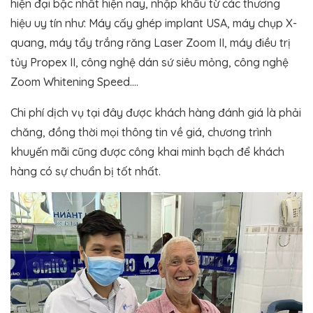
hiện đại bậc nhất hiện nay, nhập khẩu từ các thương
hiệu uy tín như: Máy cấy ghép implant USA, máy chụp X-
quang, máy tẩy trắng răng Laser Zoom II, máy điều trị
tủy Propex II, công nghệ dán sứ siêu mỏng, công nghệ
Zoom Whitening Speed….
Chi phí dịch vụ tại đây được khách hàng đánh giá là phải
chăng, đồng thời mọi thông tin về giá, chương trình
khuyến mãi cũng được công khai minh bạch để khách
hàng có sự chuẩn bị tốt nhất.