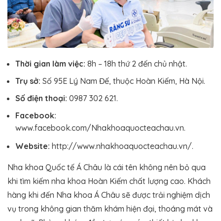
Thời gian làm việc:
8h – 18h thứ 2 đến chủ nhật.
Trụ sở:
Số 95E Lý Nam Đế, thuộc Hoàn Kiếm, Hà Nội.
Số điện thoại:
0987 302 621.
Facebook:
www.facebook.com/Nhakhoaquocteachau.vn.
Website:
http://www.nhakhoaquocteachau.vn/.
Nha khoa Quốc tế Á Châu là cái tên không nên bỏ qua
khi tìm kiếm nha khoa Hoàn Kiếm chất lượng cao. Khách
hàng khi đến Nha khoa Á Châu sẽ được trải nghiệm dịch
vụ trong không gian thăm khám hiện đại, thoáng mát và