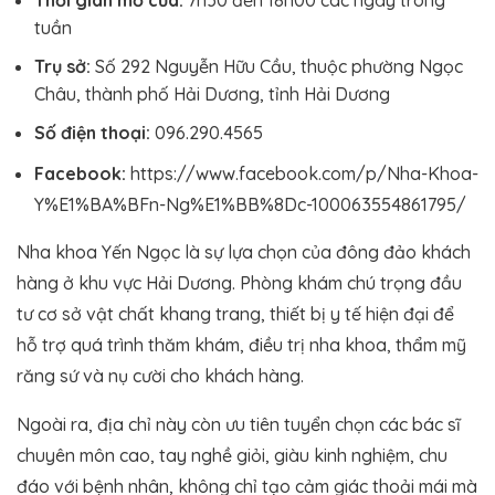
tuần
Trụ sở:
Số 292 Nguyễn Hữu Cầu, thuộc phường Ngọc
Châu, thành phố Hải Dương, tỉnh Hải Dương
Số điện thoại:
096.290.4565
Facebook:
https://www.facebook.com/p/Nha-Khoa-
Y%E1%BA%BFn-Ng%E1%BB%8Dc-100063554861795/
Nha khoa Yến Ngọc là sự lựa chọn của đông đảo khách
hàng ở khu vực Hải Dương. Phòng khám chú trọng đầu
tư cơ sở vật chất khang trang, thiết bị y tế hiện đại để
hỗ trợ quá trình thăm khám, điều trị nha khoa, thẩm mỹ
răng sứ và nụ cười cho khách hàng.
Ngoài ra, địa chỉ này còn ưu tiên tuyển chọn các bác sĩ
chuyên môn cao, tay nghề giỏi, giàu kinh nghiệm, chu
đáo với bệnh nhân, không chỉ tạo cảm giác thoải mái mà