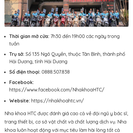
Thời gian mở cửa:
7h30 đến 19h00 các ngày trong
tuần
Trụ sở:
Số 135 Ngô Quyền, thuộc Tân Bình, thành phố
Hải Dương, tỉnh Hải Dương
Số điện thoại:
0888.507.838
Facebook:
https://www.facebook.com/NhakhoaHTC/
Website:
https://nhakhoahtc.vn/
Nha khoa HTC được đánh giá cao cả về đội ngũ y bác sĩ,
trang thiết bị, cơ sở vật chất và chất lượng dịch vụ. Nha
khoa luôn hoạt động với mục tiêu làm hài lòng tất cả