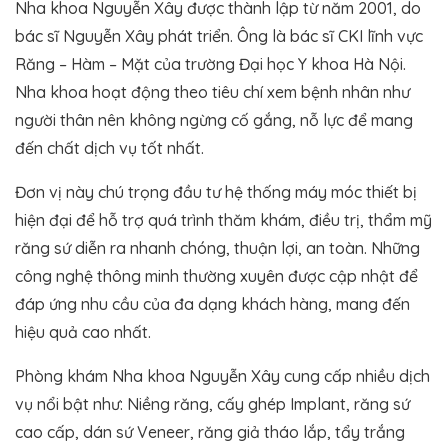
Nha khoa Nguyễn Xây được thành lập từ năm 2001, do
bác sĩ Nguyễn Xây phát triển. Ông là bác sĩ CKI lĩnh vực
Răng – Hàm – Mặt của trường Đại học Y khoa Hà Nội.
Nha khoa hoạt động theo tiêu chí xem bệnh nhân như
người thân nên không ngừng cố gắng, nỗ lực để mang
đến chất dịch vụ tốt nhất.
Đơn vị này chú trọng đầu tư hệ thống máy móc thiết bị
hiện đại để hỗ trợ quá trình thăm khám, điều trị, thẩm mỹ
răng sứ diễn ra nhanh chóng, thuận lợi, an toàn. Những
công nghệ thông minh thường xuyên được cập nhật để
đáp ứng nhu cầu của đa dạng khách hàng, mang đến
hiệu quả cao nhất.
Phòng khám Nha khoa Nguyễn Xây cung cấp nhiều dịch
vụ nổi bật như: Niềng răng, cấy ghép Implant, răng sứ
cao cấp, dán sứ Veneer, răng giả tháo lắp, tẩy trắng