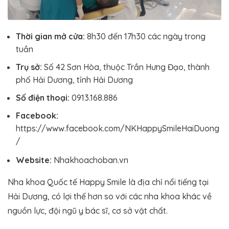
Thời gian mở cửa:
8h30 đến 17h30 các ngày trong
tuần
Trụ sở:
Số 42 Sơn Hòa, thuộc Trần Hưng Đạo, thành
phố Hải Dương, tỉnh Hải Dương
Số điện thoại:
0913.168.886
Facebook:
https://www.facebook.com/NKHappySmileHaiDuong
/
Website:
Nhakhoachoban.vn
Nha khoa Quốc tế Happy Smile là địa chỉ nổi tiếng tại
Hải Dương, có lợi thế hơn so với các nha khoa khác về
nguồn lực, đội ngũ y bác sĩ, cơ sở vật chất.