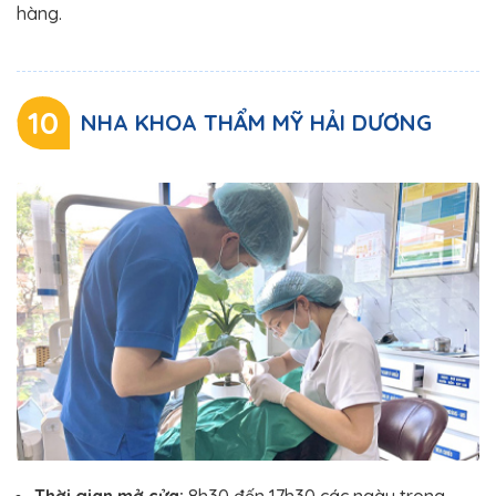
hàng.
10
NHA KHOA THẨM MỸ HẢI DƯƠNG
Thời gian mở cửa:
8h30 đến 17h30 các ngày trong