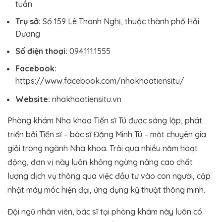
tuần
Trụ sở:
Số 159 Lê Thanh Nghị, thuộc thành phố Hải
Dương
Số điện thoại:
094.111.1555
Facebook:
https://www.facebook.com/nhakhoatiensitu/
Website:
nhakhoatiensitu.vn
Phòng khám Nha khoa Tiến sĩ Tú được sáng lập, phát
triển bởi Tiến sĩ – bác sĩ Đặng Minh Tú – một chuyên gia
giỏi trong ngành Nha khoa. Trải qua nhiều năm hoạt
động, đơn vị này luôn không ngừng nâng cao chất
lượng dịch vụ thông qua việc đầu tư vào con người, cập
nhật máy móc hiện đại, ứng dụng kỹ thuật thông minh.
Đội ngũ nhân viên, bác sĩ tại phòng khám này luôn có