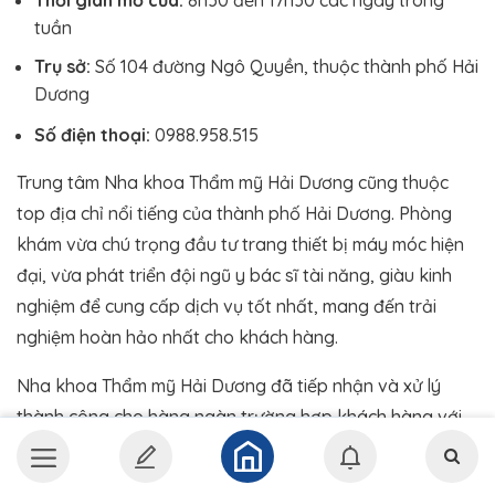
tuần
Trụ sở:
Số 104 đường Ngô Quyền, thuộc thành phố Hải
Dương
Số điện thoại:
0988.958.515
Trung tâm Nha khoa Thẩm mỹ Hải Dương cũng thuộc
top địa chỉ nổi tiếng của thành phố Hải Dương. Phòng
khám vừa chú trọng đầu tư trang thiết bị máy móc hiện
đại, vừa phát triển đội ngũ y bác sĩ tài năng, giàu kinh
nghiệm để cung cấp dịch vụ tốt nhất, mang đến trải
nghiệm hoàn hảo nhất cho khách hàng.
Nha khoa Thẩm mỹ Hải Dương đã tiếp nhận và xử lý
thành công cho hàng ngàn trường hợp khách hàng với
đa dạng dịch vụ như phục hình răng giả, niềng răng,
răng sứ thẩm mỹ, điều trị bệnh nha khoa.