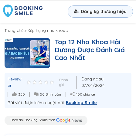
Đăng ký thương hiệu
Trang chủ
»
Xếp hạng nha khoa
»
Top 12 Nha Khoa Hải
Dương Được Đánh Giá
Cao Nhất
Review
Đăng ngày:
Đánh
er
giá
07/01/2024
350
50 Bình luận
100 chia sẻ
Bài viết được kiểm duyệt bởi:
Booking Smile
Theo dõi Booking Smile trên