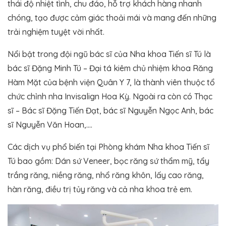
thái độ nhiệt tình, chu đáo, hỗ trợ khách hàng nhanh
chóng, tạo được cảm giác thoải mái và mang đến những
trải nghiệm tuyệt vời nhất.
Nổi bật trong đội ngũ bác sĩ của Nha khoa Tiến sĩ Tú là
bác sĩ Đặng Minh Tú – Đại tá kiêm chủ nhiệm khoa Răng
Hàm Mặt của bệnh viện Quân Y 7, là thành viên thuộc tổ
chức chỉnh nha Invisalign Hoa Kỳ. Ngoài ra còn có Thạc
sĩ – Bác sĩ Đặng Tiến Đạt, bác sĩ Nguyễn Ngọc Anh, bác
sĩ Nguyễn Văn Hoan,….
Các dịch vụ phổ biến tại Phòng khám Nha khoa Tiến sĩ
Tú bao gồm: Dán sứ Veneer, bọc răng sứ thẩm mỹ, tẩy
trắng răng, niềng răng, nhổ răng khôn, lấy cao răng,
hàn răng, điều trị tủy răng và cả nha khoa trẻ em.