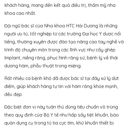
khách hàng, mang đến kết quả điều trị, thẩm mỹ nha
khoa cao nhất.
Đội ngũ bác sĩ của Nha khoa HTC Hải Dương là những
người ưu tú, tốt nghiệp từ các trường Đại học Y dược nổi
tiếng, thường xuyên được đào tạo nâng cao tay nghề và
trình độ chuyên môn trong các lĩnh vực như cấy ghép
Implant, niềng răng, phục hình răng sứ, bệnh lý về thái
dương hàm, phẫu thuật trong miệng.
Rất nhiều ca bệnh khó đã được bác sĩ tại đây xử lý dứt
điểm, giúp khách hàng tự tin với hàm răng khỏe mạnh,
đều đẹp.
Đặc biệt đơn vị này tuân thủ đúng tiêu chuẩn vô trùng
theo quy định của Bộ Y tế như hấp sấy tiệt khuẩn, bảo
quản dụng cụ trong tủ tia cực tím, khử khuẩn thiết bị