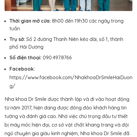
Thời gian mở cửa:
8h00 đến 19h30 các ngày trong
tuần
Trụ sở:
Số 2 đường Thanh Niên kéo dài, số 1, thành
phố Hải Dương
Số điện thoại:
090.497.8766
Facebook:
https://www.facebook.com/NhakhoaDrSmileHaiDuon
g/
Nha khoa Dr Smile được thành lập và đi vào hoạt động
từ năm 2017, hiện đang được đông đảo khách hàng tin
tưởng và đánh giá cao. Nhờ việc chú trọng đầu tư thiết
bị máy móc hiện đại, cơ sở vật chất khang trang và đội
ngũ chuyên gia giàu kinh nghiệm, Nha khoa Dr Smile đã