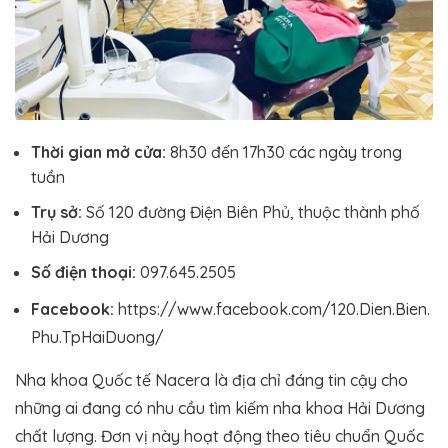
Thời gian mở cửa:
8h30 đến 17h30 các ngày trong
tuần
Trụ sở:
Số 120 đường Điện Biên Phủ, thuộc thành phố
Hải Dương
Số điện thoại:
097.645.2505
Facebook:
https://www.facebook.com/120.Dien.Bien.
Phu.TpHaiDuong/
Nha khoa Quốc tế Nacera là địa chỉ đáng tin cậy cho
những ai đang có nhu cầu tìm kiếm nha khoa Hải Dương
chất lượng. Đơn vị này hoạt động theo tiêu chuẩn Quốc