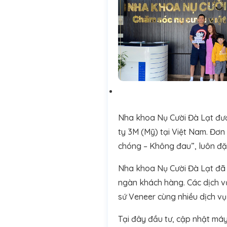
Nha khoa Nụ Cười Đà Lạt đượ
ty 3M (Mỹ) tại Việt Nam. Đơ
chóng – Không đau”, luôn đặt
Nha khoa Nụ Cười Đà Lạt đã 
ngàn khách hàng. Các dịch v
sứ Veneer cùng nhiều dịch v
Tại đây đầu tư, cập nhật máy