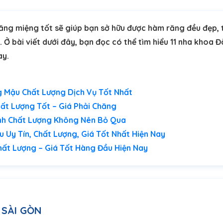
ăng miệng tốt sẽ giúp bạn sở hữu được hàm răng đều đẹp, 
Ở bài viết dưới đây, bạn đọc có thể tìm hiểu 11 nha khoa Đà
ay.
g Mậu Chất Lượng Dịch Vụ Tốt Nhất
hất Lượng Tốt – Giá Phải Chăng
ình Chất Lượng Không Nên Bỏ Qua
u Uy Tín, Chất Lượng, Giá Tốt Nhất Hiện Nay
hất Lượng – Giá Tốt Hàng Đầu Hiện Nay
SÀI GÒN