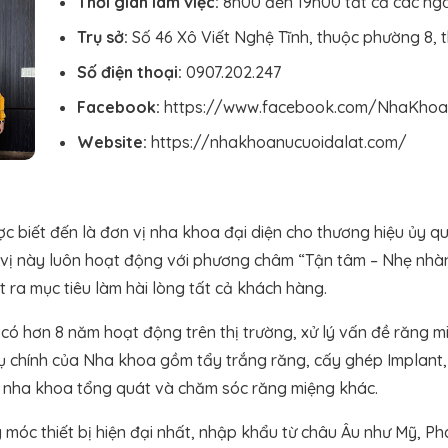
Thời gian làm việc:
8h00 đến 19h00 tất cả các ng
Trụ sở:
Số 46 Xô Viết Nghệ Tĩnh, thuộc phường 8, 
Số điện thoại:
0907.202.247
Facebook:
https://www.facebook.com/NhaKhoa
Website:
https://nhakhoanucuoidalat.com/
c biết đến là đơn vị nha khoa đại diện cho thương hiệu ủy q
n vị này luôn hoạt động với phương châm “Tận tâm – Nhẹ nhà
 ra mục tiêu làm hài lòng tất cả khách hàng.
có hơn 8 năm hoạt động trên thị trường, xử lý vấn đề răng 
ụ chính của Nha khoa gồm tẩy trắng răng, cấy ghép Implant, 
ụ nha khoa tổng quát và chăm sóc răng miệng khác.
 móc thiết bị hiện đại nhất, nhập khẩu từ châu Âu như Mỹ, P