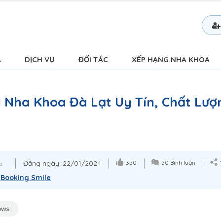
Á
DỊCH VỤ
ĐỐI TÁC
XẾP HẠNG NHA KHOA
1 Nha Khoa Đà Lạt Uy Tín, Chất Lượ
Đăng ngày: 22/01/2024
350
50 Bình luận
á
:
Booking Smile