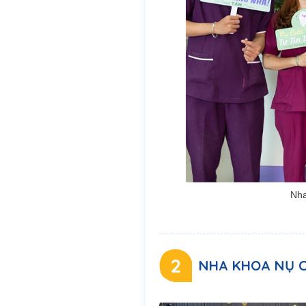
Nha
2
NHA KHOA NỤ C