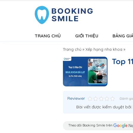
TRANG CHỦ
GIỚI THIỆU
BẢNG GI
Trang chủ
»
Xếp hạng nha khoa
»
Top 1
Reviewer
Đánh gi
Bài viết được kiểm duyệt bởi
Theo dõi Booking Smile trên