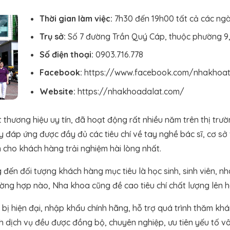
Thời gian làm việc:
7h30 đến 19h00 tất cả các ngà
Trụ sở:
Số 7 đường Trần Quý Cáp, thuộc phường 9,
Số điện thoại:
0903.716.778
Facebook:
https://www.facebook.com/nhakhoa
Website:
https://nhakhoadalat.com/
thương hiệu uy tín, đã hoạt động rất nhiều năm trên thị trư
này đáp ứng được đầy đủ các tiêu chí về tay nghề bác sĩ, cơ s
n cho khách hàng trải nghiệm hài lòng nhất.
ến đối tượng khách hàng mục tiêu là học sinh, sinh viên, n
rường hợp nào, Nha khoa cũng đề cao tiêu chí chất lượng lên
bị hiện đại, nhập khẩu chính hãng, hỗ trợ quá trình thăm khám
nh dịch vụ đều được đồng bộ, chuyên nghiệp, ưu tiên yếu tố v