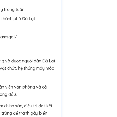
y trong tuần
 thành phố Đà Lạt
tamsgdl/
ờng và được người dân Đà Lạt
ở vật chất, hệ thống máy móc
hân viên văn phòng và cả
 hàng đầu.
 chính xác, điều trị đạt kết
ô trùng để tránh gây biến