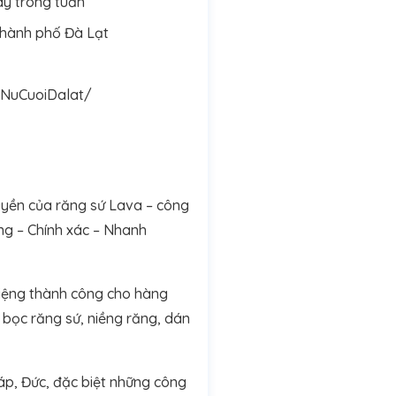
ày trong tuần
thành phố Đà Lạt
NuCuoiDalat/
uyền của răng sứ Lava – công
ng – Chính xác – Nhanh
miệng thành công cho hàng
bọc răng sứ, niềng răng, dán
háp, Đức, đặc biệt những công