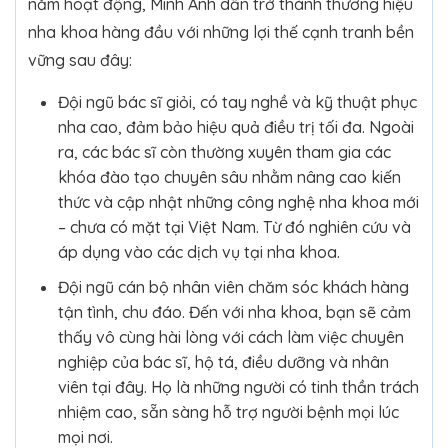
năm hoạt động, Minh Anh dần trở thành thương hiệu
nha khoa hàng đầu với những lợi thế cạnh tranh bền
vững sau đây:
Đội ngũ bác sĩ giỏi, có tay nghề và kỹ thuật phục
nha cao, đảm bảo hiệu quả điều trị tối đa. Ngoài
ra, các bác sĩ còn thường xuyên tham gia các
khóa đào tạo chuyên sâu nhằm nâng cao kiến
thức và cập nhật những công nghệ nha khoa mới
– chưa có mặt tại Việt Nam. Từ đó nghiên cứu và
áp dụng vào các dịch vụ tại nha khoa.
Đội ngũ cán bộ nhân viên chăm sóc khách hàng
tận tình, chu đáo. Đến với nha khoa, bạn sẽ cảm
thấy vô cùng hài lòng với cách làm việc chuyên
nghiệp của bác sĩ, hộ tá, điều dưỡng và nhân
viên tại đây. Họ là những người có tinh thần trách
nhiệm cao, sẵn sàng hỗ trợ người bệnh mọi lúc
mọi nơi.