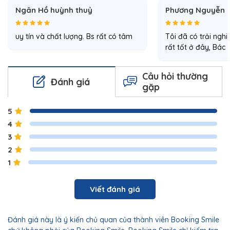
Ngân Hồ huỳnh thuỷ
Phương Nguyễn
uy tín và chất lượng. Bs rất có tâm
Tôi đã có trải ngh
rất tốt ở đây, Bác 
Câu hỏi thường
Đánh giá
gặp
5
4
3
2
1
Viết đánh giá
Đánh giá này là ý kiến chủ quan của thành viên Booking Smile