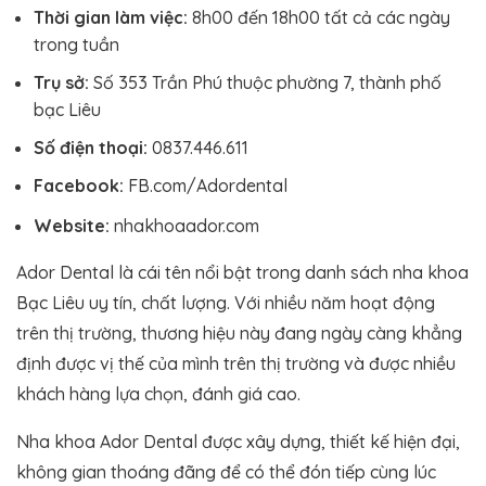
Thời gian làm việc:
8h00 đến 18h00 tất cả các ngày
trong tuần
Trụ sở:
Số 353 Trần Phú thuộc phường 7, thành phố
bạc Liêu
Số điện thoại:
0837.446.611
Facebook:
FB.com/Adordental
Website:
nhakhoaador.com
Ador Dental là cái tên nổi bật trong danh sách nha khoa
Bạc Liêu uy tín, chất lượng. Với nhiều năm hoạt động
trên thị trường, thương hiệu này đang ngày càng khẳng
định được vị thế của mình trên thị trường và được nhiều
khách hàng lựa chọn, đánh giá cao.
Nha khoa Ador Dental được xây dựng, thiết kế hiện đại,
không gian thoáng đãng để có thể đón tiếp cùng lúc