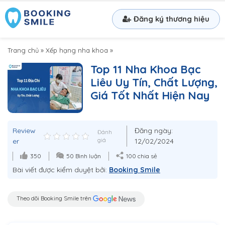
Đăng ký thương hiệu
Trang chủ
»
Xếp hạng nha khoa
»
Top 11 Nha Khoa Bạc
Liêu Uy Tín, Chất Lượng,
Giá Tốt Nhất Hiện Nay
Review
Đăng ngày:
Đánh
er
giá
12/02/2024
350
50 Bình luận
100 chia sẻ
Bài viết được kiểm duyệt bởi:
Booking Smile
Theo dõi Booking Smile trên