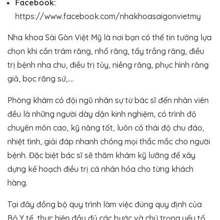
Facebook:
https://www.facebook.com/nhakhoasaigonvietmy
Nha khoa Sài Gòn Việt Mỹ là nơi bạn có thể tin tưởng lựa
chọn khi cần trám răng, nhổ răng, tẩy trắng răng, điều
trị bệnh nha chu, điều trị tủy, niềng răng, phục hình răng
giả, bọc răng sứ,….
Phòng khám có đội ngũ nhân sự từ bác sĩ đến nhân viên
đều là những người dày dặn kinh nghiệm, có trình độ
chuyên môn cao, kỹ năng tốt, luôn có thái độ chu đáo,
nhiệt tình, giải đáp nhanh chóng mọi thắc mắc cho người
bệnh. Đặc biệt bác sĩ sẽ thăm khám kỹ lưỡng để xây
dựng kế hoạch điều trị cá nhân hóa cho từng khách
hàng.
Tại đây đồng bộ quy trình làm việc đúng quy định của
Bộ Y tế, thực hiện đầy đủ các bước và chú trọng yếu tố