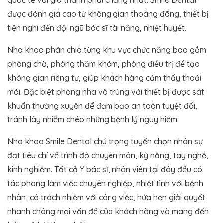
quốc tế với giá thành phải chăng nhất. Smile Dental
được đánh giá cao từ không gian thoáng đãng, thiết bị
tiện nghi đến đội ngũ bác sĩ tài năng, nhiệt huyết.
Nha khoa phân chia từng khu vực chức năng bao gồm
phòng chờ, phòng thăm khám, phòng điều trị để tạo
không gian riêng tư, giúp khách hàng cảm thấy thoải
mái. Đặc biệt phòng nha vô trùng với thiết bị được sát
khuẩn thường xuyên để đảm bảo an toàn tuyệt đối,
tránh lây nhiễm chéo những bệnh lý nguy hiểm.
Nha khoa Smile Dental chú trọng tuyển chọn nhân sự
đạt tiêu chí về trình độ chuyên môn, kỹ năng, tay nghề,
kinh nghiệm. Tất cả Y bác sĩ, nhân viên tại đây đều có
tác phong làm việc chuyên nghiệp, nhiệt tình với bệnh
nhân, có trách nhiệm với công việc, hứa hẹn giải quyết
nhanh chóng mọi vấn đề của khách hàng và mang đến