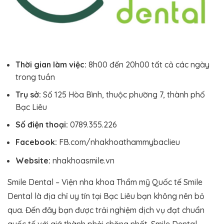
Thời gian làm việc:
8h00 đến 20h00 tất cả các ngày
trong tuần
Trụ sở:
Số 125 Hòa Bình, thuộc phường 7, thành phố
Bạc Liêu
Số điện thoại:
0789.355.226
Facebook:
FB.com/nhakhoathammybaclieu
Website:
nhakhoasmile.vn
Smile Dental – Viện nha khoa Thẩm mỹ Quốc tế Smile
Dental là địa chỉ uy tín tại Bạc Liêu bạn không nên bỏ
qua. Đến đây bạn được trải nghiệm dịch vụ đạt chuẩn