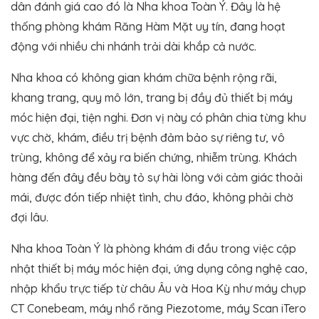
dân đánh giá cao đó là Nha khoa Toàn Ý. Đây là hệ
thống phòng khám Răng Hàm Mặt uy tín, đang hoạt
động với nhiều chi nhánh trải dài khắp cả nước.
Nha khoa có không gian khám chữa bệnh rộng rãi,
khang trang, quy mô lớn, trang bị đầy đủ thiết bị máy
móc hiện đại, tiện nghi. Đơn vị này có phân chia từng khu
vực chờ, khám, điều trị bệnh đảm bảo sự riêng tư, vô
trùng, không để xảy ra biến chứng, nhiễm trùng. Khách
hàng đến đây đều bày tỏ sự hài lòng với cảm giác thoải
mái, được đón tiếp nhiệt tình, chu đáo, không phải chờ
đợi lâu.
Nha khoa Toàn Ý là phòng khám đi đầu trong việc cập
nhật thiết bị máy móc hiện đại, ứng dụng công nghệ cao,
nhập khẩu trực tiếp từ châu Âu và Hoa Kỳ như máy chụp
CT Conebeam, máy nhổ răng Piezotome, máy Scan iTero