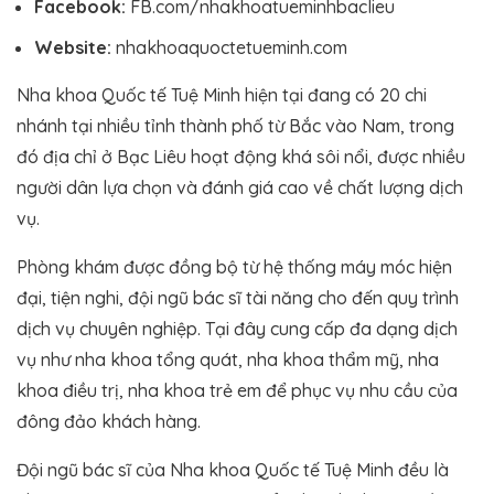
Facebook:
FB.com/nhakhoatueminhbaclieu
Website:
nhakhoaquoctetueminh.com
Nha khoa Quốc tế Tuệ Minh hiện tại đang có 20 chi
nhánh tại nhiều tỉnh thành phố từ Bắc vào Nam, trong
đó địa chỉ ở Bạc Liêu hoạt động khá sôi nổi, được nhiều
người dân lựa chọn và đánh giá cao về chất lượng dịch
vụ.
Phòng khám được đồng bộ từ hệ thống máy móc hiện
đại, tiện nghi, đội ngũ bác sĩ tài năng cho đến quy trình
dịch vụ chuyên nghiệp. Tại đây cung cấp đa dạng dịch
vụ như nha khoa tổng quát, nha khoa thẩm mỹ, nha
khoa điều trị, nha khoa trẻ em để phục vụ nhu cầu của
đông đảo khách hàng.
Đội ngũ bác sĩ của Nha khoa Quốc tế Tuệ Minh đều là