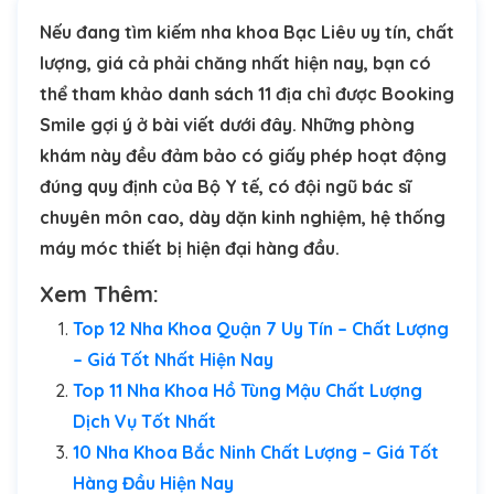
Nếu đang tìm kiếm nha khoa Bạc Liêu uy tín, chất
lượng, giá cả phải chăng nhất hiện nay, bạn có
thể tham khảo danh sách 11 địa chỉ được Booking
Smile gợi ý ở bài viết dưới đây. Những phòng
khám này đều đảm bảo có giấy phép hoạt động
đúng quy định của Bộ Y tế, có đội ngũ bác sĩ
chuyên môn cao, dày dặn kinh nghiệm, hệ thống
máy móc thiết bị hiện đại hàng đầu.
Xem Thêm:
Top 12 Nha Khoa Quận 7 Uy Tín – Chất Lượng
– Giá Tốt Nhất Hiện Nay
Top 11 Nha Khoa Hồ Tùng Mậu Chất Lượng
Dịch Vụ Tốt Nhất
10 Nha Khoa Bắc Ninh Chất Lượng – Giá Tốt
Hàng Đầu Hiện Nay