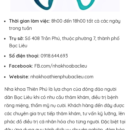
Thời gian làm việc:
8h00 đến 18h00 tất cả các ngày
trong tuần
Trụ sở:
Số 408 Trần Phú, thuộc phường 7, thành phố
Bạc Liêu
Số điện thoại:
0918.644.693
Facebook:
FB.com/nhakhoabaclieu
Website:
nhakhoathienphubaclieu.com
Nha khoa Thiên Phú là lựa chọn của đông đảo người
dân Bạc Liêu khi có nhu cầu thăm khám, điều trị bệnh
răng miệng, thẩm mỹ nụ cười. Khách hàng đến đây được
các chuyên gia trực tiếp thăm khám, tư vấn kỹ lưỡng, lên
phác đồ điều trị cá nhân hóa cho từng người. Đặc biệt tại
đây ứng dụng quy trình dịch vụ chuyên nghiệp, đảm bảo