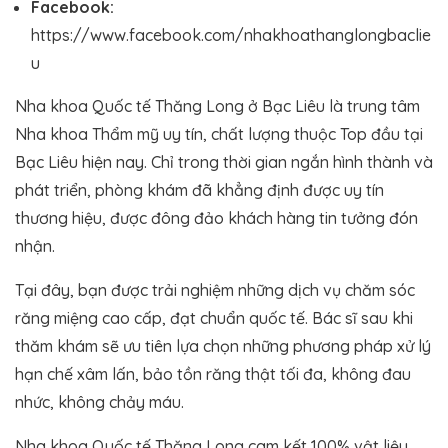
Facebook:
https://www.facebook.com/nhakhoathanglongbaclie
u
Nha khoa Quốc tế Thăng Long ở Bạc Liêu là trung tâm
Nha khoa Thẩm mỹ uy tín, chất lượng thuộc Top đầu tại
Bạc Liêu hiện nay. Chỉ trong thời gian ngắn hình thành và
phát triển, phòng khám đã khẳng định được uy tín
thương hiệu, được đông đảo khách hàng tin tưởng đón
nhận.
Tại đây, bạn được trải nghiệm những dịch vụ chăm sóc
răng miệng cao cấp, đạt chuẩn quốc tế. Bác sĩ sau khi
thăm khám sẽ ưu tiên lựa chọn những phương pháp xử lý
hạn chế xâm lấn, bảo tồn răng thật tối đa, không đau
nhức, không chảy máu.
Nha khoa Quốc tế Thăng Long cam kết 100% vật liệu