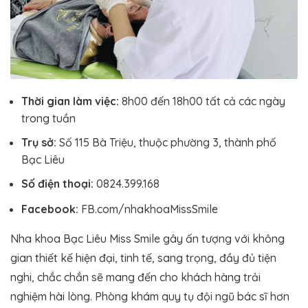
Thời gian làm việc:
8h00 đến 18h00 tất cả các ngày
trong tuần
Trụ sở:
Số 115 Bà Triệu, thuộc phường 3, thành phố
Bạc Liêu
Số điện thoại:
0824.399.168
Facebook:
FB.com/nhakhoaMissSmile
Nha khoa Bạc Liêu Miss Smile gây ấn tượng với không
gian thiết kế hiện đại, tinh tế, sang trọng, đầy đủ tiện
nghi, chắc chắn sẽ mang đến cho khách hàng trải
nghiệm hài lòng. Phòng khám quy tụ đội ngũ bác sĩ hơn