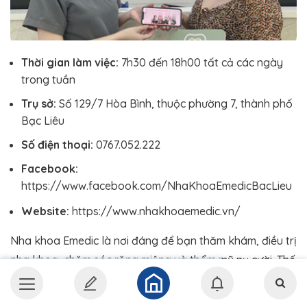
Thời gian làm việc:
7h30 đến 18h00 tất cả các ngày
trong tuần
Trụ sở:
Số 129/7 Hòa Bình, thuộc phường 7, thành phố
Bạc Liêu
Số điện thoại:
0767.052.222
Facebook:
https://www.facebook.com/NhaKhoaEmedicBacLieu
Website:
https://www.nhakhoaemedic.vn/
Nha khoa Emedic là nơi đáng để bạn thăm khám, điều trị
nha khoa, chăm sóc răng miệng và thẩm mỹ nụ cười. Thế
mạnh của phòng khám là dán sứ Veneer, bọc răng sứ
thẩm mỹ, trồng răng Implant, đính đá răng, phục hình