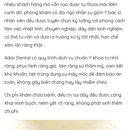
nhiều khách hàng mà vẫn tạo được sự thoải mái. Bên
cạnh đó, phòng khám có đội ngũ nhân sự gồm Y bác sĩ,
nhân viên đều được tuyển chọn kỹ lưỡng với phong cách
làm việc nhiệt tình, chuyên nghiệp, dày dặn kinh nghiệm,
có thể tư vấn và đưa ra hướng xử lý tốt nhất, hạn chế
xâm lấn răng thật.
Ador Dental có quy trình dịch vụ chuẩn Y khoa từ nhổ
răng, phục hình răng giả, làm răng sứ thẩm mỹ, cam kết
khử khuẩn, tiệt trùng dụng cụ máy móc để đảm bảo an
toàn, không gây biến chứng hay lây nhiễm chéo.
Chi phí khám chữa bệnh, điều trị tại đây đều được công
khai minh bạch, niêm yết rõ ràng, không phát sinh thêm
chi phí.