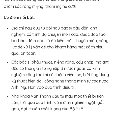
chăm sóc răng miệng, thẩm mỹ nụ cười.
Ưu điểm nổi bật:
Địa chỉ này quy tụ đội ngũ bác sĩ dày dặn kinh
nghiệm, có trình độ chuyên môn cao, được đào tạo
bài bản, đảm bảo có đủ kiến thức chuyên môn, năng
lực để xử lý vấn đề cho khách hàng một cách hiệu
quả, an toàn.
Các bác sĩ phẫu thuật, niềng răng, cấy ghép Implant
đều có thời gian tu nghiệp ở nước ngoài, có kinh
nghiệm công tác tại các bệnh viện lớn, biết ứng dụng
kỹ thuật hiện đại, công nghệ thông minh từ các nước
Anh, Mỹ, Hàn vào quá trình điều trị.
Nha khoa Vạn Thành đầu tư máy móc thiết bị tiên
tiến, trải qua quá trình kiểm định nghiêm ngặt, gắt
gao, đạt chuẩn chất lượng của Bộ Y tế.