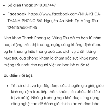
Số điện thoại:
0918.807.447
Facebook:
https://www.facebook.com/NHA-KHOA-
THANH-PHONG-361-Nguyễn-An-Ninh-Tp-Vũng-Tàu-
124615765041145
Nha khoa Thanh Phong tại Vũng Tàu đã có hơn 10 năm
hoạt động trên thị trường, ngày càng khẳng định được
uy tín thương hiệu thông quá các dịch vụ chất lượng.
Mục tiêu của phòng khám là chăm sóc sức khỏe răng
miệng tốt nhất cho người Việt và bạn bè quốc tế.
Ưu điểm nổi bật:
Tất cả dịch vụ tại đây được các chuyên gia giỏi, giàu
kinh nghiệm trực tiếp thăm khám, lên phác đồ điều
trị và xử lý. Những trường hợp khó được ứng dụng
công nghệ cao để đánh giá chính xác và đảm bảo