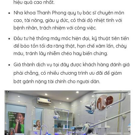
hiệu quả cao nhất.
Nha khoa Thanh Phong quy tụ bác sĩ chuyên môn
cao, tài năng, giàu y đức, có thái độ nhiệt tình với
bệnh nhân, trách nhiệm với công việc.
Đầu tư hệ thống máy móc hiện đại, kỹ thuật tiên tiến
để bảo tồn tối đa răng thật, hạn chế xâm lấn, chảy
máu, tránh lây nhiễm chéo hay biến chứng.
Giá thành dịch vụ tại đây được khách hàng đánh giá
phải chẳng, có nhiều chương trình ưu đãi để giảm
bớt gánh nặng tài chính cho người dân.