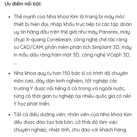
Ưu điểm nổi bật:
Thế mạnh của Nha khoa Kim là trang bị máy móc
thiết bị hiện đại, nhập khẩu trực tiếp từ các tập đoàn
uy tín hàng đầu trên thế giới như máy Panorex, máy
chụp X-quang Conebeam, công nghệ chế tác răng
sứ CAD/CAM, phần mềm phân tích Simplant 3D, máy
in mẫu dấu răng hàm mặt 3D, công nghệ VCeph 3D,
…
Nha khoa quy tụ hơn 150 bác sĩ có trình độ chuyên
môn cao, dày dặn kinh nghiệm, tốt nghiệp các
trường Y dược nổi tiếng ở cả trong và ngoài nước,
từng có thời gian tu nghiệp tại nhiều quốc gia có nền
Y học phát triển.
Tất cả điều dưỡng viên, nhân viên của Nha khoa Kim
đều được đào tạo bài bản, có thái độ làm việc
chuyên nghiệp, nhiệt tình, chu đáo với khách hàng.