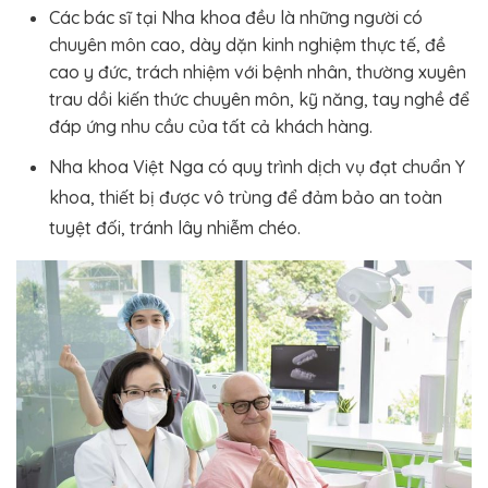
Các bác sĩ tại Nha khoa đều là những người có
chuyên môn cao, dày dặn kinh nghiệm thực tế, đề
cao y đức, trách nhiệm với bệnh nhân, thường xuyên
trau dồi kiến thức chuyên môn, kỹ năng, tay nghề để
đáp ứng nhu cầu của tất cả khách hàng.
Nha khoa Việt Nga có quy trình dịch vụ đạt chuẩn Y
khoa, thiết bị được vô trùng để đảm bảo an toàn
tuyệt đối, tránh lây nhiễm chéo.