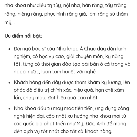
nha khoa như điều trị tủy, nội nha, hàn răng, tẩy trắng
răng, niềng răng, phục hình răng giả, làm răng sứ thẩm
mỹ,…
Ưu điểm nổi bật:
Đội ngũ bác sĩ của Nha khoa Á Châu dày dặn kinh
nghiệm, có học vụ cao, giỏi chuyên môn, kỹ năng
tốt, từng có thời gian đào tạo bài bản ở cả trong và
ngoài nước, luôn tâm huyết với nghề.
Khách hàng đến đây được thăm khám kỹ lưỡng, lên
phác đồ điều trị chính xác, hiệu quả, hạn chế xâm
lấn, chảy máu, đạt hiệu quả cao nhất.
Nha khoa đầu tư máy móc tiên tiến, ứng dụng công
nghệ hiện đại, cập nhật xu hướng nha khoa mới từ
các quốc gia phát triển như Mỹ, Đức, Anh để mang
đến dịch vụ tốt nhất cho tất cả khách hàng.