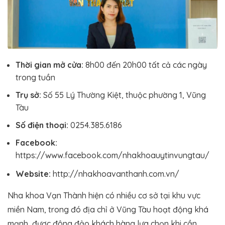
Thời gian mở cửa:
8h00 đến 20h00 tất cả các ngày
trong tuần
Trụ sở:
Số 55 Lý Thường Kiệt, thuộc phường 1, Vũng
Tàu
Số điện thoại:
0254.385.6186
Facebook:
https://www.facebook.com/nhakhoauytinvungtau/
Website:
http://nhakhoavanthanh.com.vn/
Nha khoa Vạn Thành hiện có nhiều cơ sở tại khu vực
miền Nam, trong đó địa chỉ ở Vũng Tàu hoạt động khá
mạnh, được đông đảo khách hàng lựa chọn khi cần