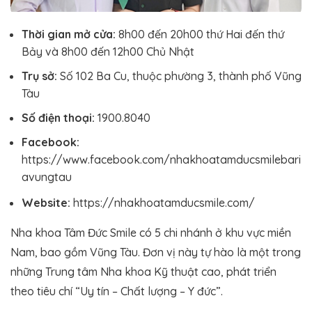
Thời gian mở cửa:
8h00 đến 20h00 thứ Hai đến thứ
Bảy và 8h00 đến 12h00 Chủ Nhật
Trụ sở:
Số 102 Ba Cu, thuộc phường 3, thành phố Vũng
Tàu
Số điện thoại:
1900.8040
Facebook:
https://www.facebook.com/nhakhoatamducsmilebari
avungtau
Website:
https://nhakhoatamducsmile.com/
Nha khoa Tâm Đức Smile có 5 chi nhánh ở khu vực miền
Nam, bao gồm Vũng Tàu. Đơn vị này tự hào là một trong
những Trung tâm Nha khoa Kỹ thuật cao, phát triển
theo tiêu chí “Uy tín – Chất lượng – Y đức”.