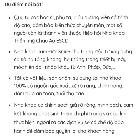
Ưu điểm nổi bật:
Quy tụ các bác sĩ, phụ tá, điều dưỡng viên có trình
độ cao, đảm bảo kiến thức chuyên môn, một số
người còn là thành viên thuộc Hiệp hội Nha khoa
Thẩm mỹ Châu Âu ESCD.
Nha khoa Tâm Đức Smile chú trọng đầu tư xây dựng
cơ sở hạ tầng khang, hệ thống trang thiết bị máy
móc hiện đại, nhập khẩu từ Anh, Pháp, Đức,…
Tất cả vật liệu, sản phẩm sử dụng tại nha khoa
100% có nguồn gốc xuất xứ rõ ràng, chính hãng,
đảm bảo an toàn, tuổi thọ cao.
Nha khoa có chính sách giá rõ ràng, minh bạch, cam
kết không phát sinh thêm chi phí trong và sau khi
thực hiện, ngoài ra các dịch vụ sẽ có chế độ bảo
hành để đảm bảo quyền lợi cho khách hàng.