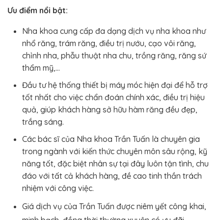
Ưu điểm nổi bật:
Nha khoa cung cấp đa dạng dịch vụ nha khoa như
nhổ răng, trám răng, điều trị nướu, cạo vôi răng,
chỉnh nha, phẫu thuật nha chu, trồng răng, răng sứ
thẩm mỹ,…
Đầu tư hệ thống thiết bị máy móc hiện đại để hỗ trợ
tốt nhất cho việc chẩn đoán chính xác, điều trị hiệu
quả, giúp khách hàng sở hữu hàm răng đều đẹp,
trắng sáng.
Các bác sĩ của Nha khoa Trần Tuấn là chuyên gia
trong ngành với kiến thức chuyên môn sâu rộng, kỹ
năng tốt, đặc biệt nhân sự tại đây luôn tận tình, chu
đáo với tất cả khách hàng, đề cao tinh thần trách
nhiệm với công việc.
Giá dịch vụ của Trần Tuấn được niêm yết công khai,
minh bạch, đồng thời thường xuyên có ưu đãi,