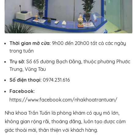
Thời gian mở cửa:
9h00 đến 20h00 tất cả các ngày
trong tuần
Trụ sở:
Số 65 đường Bạch Đằng, thuộc phường Phước
Trung, Vũng Tàu
Số điện thoại:
0974.231.616
Facebook:
https://www.facebook.com/nhakhoatrantuan/
Nha khoa Trần Tuấn là phòng khám có quy mô lớn,
không gian rộng rãi, thoáng đãng, luôn tạo được cảm
giác thoải mái, thân thiện với khách hàng.