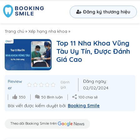
Đăng ký thương hiệu
Trang chủ
»
Xếp hạng nha khoa
»
Top 11 Nha Khoa Vũng
Tàu Uy Tín, Được Đánh
Giá Cao
Review
Đăng ngày:
Đánh
er
giá
02/02/2024
350
50 Bình luận
100 chia sẻ
Bài viết được kiểm duyệt bởi:
Booking Smile
Theo dõi Booking Smile trên