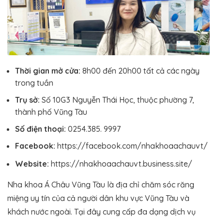
Thời gian mở cửa:
8h00 đến 20h00 tất cả các ngày
trong tuần
Trụ sở:
Số 10G3 Nguyễn Thái Học, thuộc phường 7,
thành phố Vũng Tàu
Số điện thoại:
0254.385. 9997
Facebook:
https://facebook.com/nhakhoaachauvt/
Website:
https://nhakhoaachauvt.business.site/
Nha khoa Á Châu Vũng Tàu là địa chỉ chăm sóc răng
miệng uy tín của cả người dân khu vực Vũng Tàu và
khách nước ngoài. Tại đây cung cấp đa dạng dịch vụ