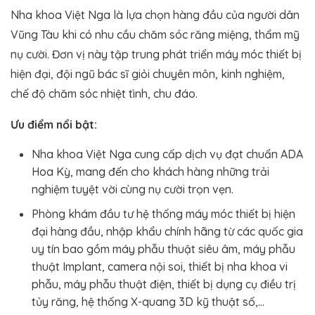
Nha khoa Việt Nga là lựa chọn hàng đầu của người dân
Vũng Tàu khi có nhu cầu chăm sóc răng miệng, thẩm mỹ
nụ cười. Đơn vị này tập trung phát triển máy móc thiết bị
hiện đại, đội ngũ bác sĩ giỏi chuyên môn, kinh nghiệm,
chế độ chăm sóc nhiệt tình, chu đáo.
Ưu điểm nổi bật:
Nha khoa Việt Nga cung cấp dịch vụ đạt chuẩn ADA
Hoa Kỳ, mang đến cho khách hàng những trải
nghiệm tuyệt vời cùng nụ cười trọn vẹn.
Phòng khám đầu tư hệ thống máy móc thiết bị hiện
đại hàng đầu, nhập khẩu chính hãng từ các quốc gia
uy tín bao gồm máy phẫu thuật siêu âm, máy phẫu
thuật Implant, camera nội soi, thiết bị nha khoa vi
phẫu, máy phẫu thuật điện, thiết bị dụng cụ điều trị
tủy răng, hệ thống X-quang 3D kỹ thuật số,…