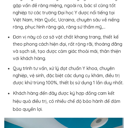
gặp vấn đề răng miệng, ngoài ra, bác sĩ cũng tốt
nghiệp từ các trường Đại học Y dược nổi tiếng tại
Việt Nam, Hàn Quốc, Ucraina, chuyên sâu về niềng
răng, phục hình răng giả, răng sứ thẩm mỹ,…
Đơn vị này có cơ sở vật chất khang trang, thiết kế
theo phong cách hiện đại, rất rộng rãi, thoáng đãng
và sạch sẽ, tạo được cảm giác thoải mái, thân thiện
với khách hàng.
Quy trình tư vấn, xử lý đạt chuẩn Y khoa, chuyên
nghiệp, vệ sinh, đặc biệt các dụng cụ khám, điều trị
được khử trùng 100%, thiết bị sử dụng 1 lần duy nhất.
Khách hàng đến đây được ký hợp đồng cam kết
hiệu quả điều trị, có nhiều chế độ bảo hành để đảm
bảo quyền lợi.