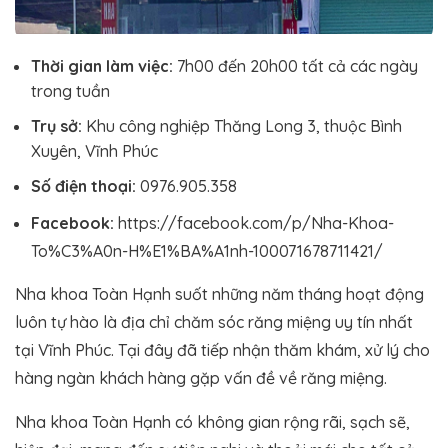
Thời gian làm việc:
7h00 đến 20h00 tất cả các ngày
trong tuần
Trụ sở:
Khu công nghiệp Thăng Long 3, thuộc Bình
Xuyên, Vĩnh Phúc
Số điện thoại:
0976.905.358
Facebook:
https://facebook.com/p/Nha-Khoa-
To%C3%A0n-H%E1%BA%A1nh-100071678711421/
Nha khoa Toàn Hạnh suốt những năm tháng hoạt động
luôn tự hào là địa chỉ chăm sóc răng miệng uy tín nhất
tại Vĩnh Phúc. Tại đây đã tiếp nhận thăm khám, xử lý cho
hàng ngàn khách hàng gặp vấn đề về răng miệng.
Nha khoa Toàn Hạnh có không gian rộng rãi, sạch sẽ,