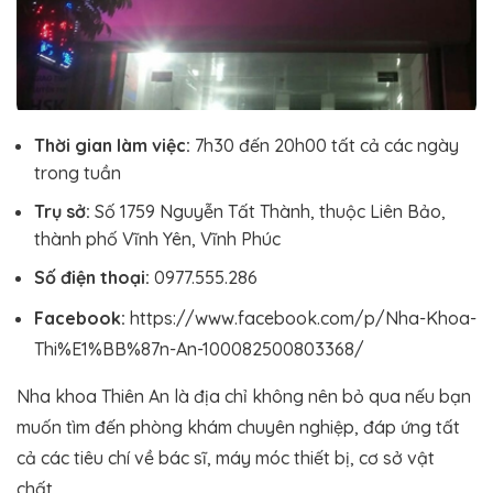
Thời gian làm việc:
7h30 đến 20h00 tất cả các ngày
trong tuần
Trụ sở:
Số 1759 Nguyễn Tất Thành, thuộc Liên Bảo,
thành phố Vĩnh Yên, Vĩnh Phúc
Số điện thoại:
0977.555.286
Facebook:
https://www.facebook.com/p/Nha-Khoa-
Thi%E1%BB%87n-An-100082500803368/
Nha khoa Thiên An là địa chỉ không nên bỏ qua nếu bạn
muốn tìm đến phòng khám chuyên nghiệp, đáp ứng tất
cả các tiêu chí về bác sĩ, máy móc thiết bị, cơ sở vật
chất.