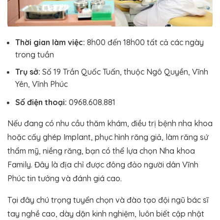
Thời gian làm việc:
8h00 đến 18h00 tất cả các ngày
trong tuần
Trụ sở:
Số 19 Trần Quốc Tuấn, thuộc Ngô Quyền, Vĩnh
Yên, Vĩnh Phúc
Số điện thoại:
0968.608.881
Nếu đang có nhu cầu thăm khám, điều trị bệnh nha khoa
hoặc cấy ghép Implant, phục hình răng giả, làm răng sứ
thẩm mỹ, niềng răng, bạn có thể lựa chọn Nha khoa
Family. Đây là địa chỉ được đông đảo người dân Vĩnh
Phúc tin tưởng và đánh giá cao.
Tại đây chú trọng tuyển chọn và đào tạo đội ngũ bác sĩ
tay nghề cao, dày dặn kinh nghiệm, luôn biết cập nhật