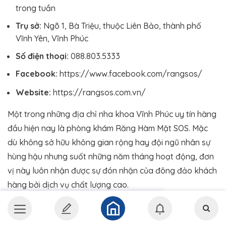
trong tuần
Trụ sở:
Ngõ 1, Bà Triệu, thuộc Liên Bảo, thành phố
Vĩnh Yên, Vĩnh Phúc
Số điện thoại:
088.803.5333
Facebook:
https://www.facebook.com/rangsos/
Website:
https://rangsos.com.vn/
Một trong những địa chỉ nha khoa Vĩnh Phúc uy tín hàng
đầu hiện nay là phòng khám Răng Hàm Mặt SOS. Mặc
dù không sở hữu không gian rộng hay đội ngũ nhân sự
hùng hậu nhưng suốt những năm tháng hoạt động, đơn
vị này luôn nhận được sự đón nhận của đông đảo khách
hàng bởi dịch vụ chất lượng cao.
Tại đây có các bác sĩ là chuyên gia đầu ngành trong lĩnh
vực Răng Hàm Mặt, dày dặn kinh nghiệm, luôn biết cập