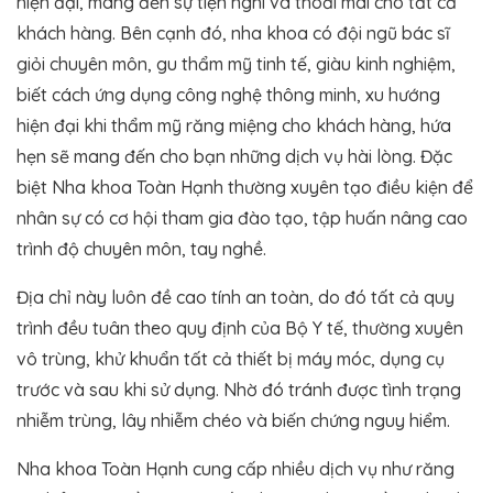
hiện đại, mang đến sự tiện nghi và thoải mái cho tất cả
khách hàng. Bên cạnh đó, nha khoa có đội ngũ bác sĩ
giỏi chuyên môn, gu thẩm mỹ tinh tế, giàu kinh nghiệm,
biết cách ứng dụng công nghệ thông minh, xu hướng
hiện đại khi thẩm mỹ răng miệng cho khách hàng, hứa
hẹn sẽ mang đến cho bạn những dịch vụ hài lòng. Đặc
biệt Nha khoa Toàn Hạnh thường xuyên tạo điều kiện để
nhân sự có cơ hội tham gia đào tạo, tập huấn nâng cao
trình độ chuyên môn, tay nghề.
Địa chỉ này luôn đề cao tính an toàn, do đó tất cả quy
trình đều tuân theo quy định của Bộ Y tế, thường xuyên
vô trùng, khử khuẩn tất cả thiết bị máy móc, dụng cụ
trước và sau khi sử dụng. Nhờ đó tránh được tình trạng
nhiễm trùng, lây nhiễm chéo và biến chứng nguy hiểm.
Nha khoa Toàn Hạnh cung cấp nhiều dịch vụ như răng