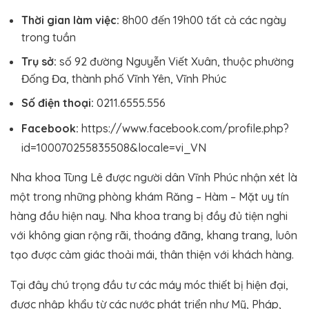
Thời gian làm việc:
8h00 đến 19h00 tất cả các ngày
trong tuần
Trụ sở:
số 92 đường Nguyễn Viết Xuân, thuộc phường
Đống Đa, thành phố Vĩnh Yên, Vĩnh Phúc
Số điện thoại:
0211.6555.556
Facebook:
https://www.facebook.com/profile.php?
id=100070255835508&locale=vi_VN
Nha khoa Tùng Lê được người dân Vĩnh Phúc nhận xét là
một trong những phòng khám Răng – Hàm – Mặt uy tín
hàng đầu hiện nay. Nha khoa trang bị đầy đủ tiện nghi
với không gian rộng rãi, thoáng đãng, khang trang, luôn
tạo được cảm giác thoải mái, thân thiện với khách hàng.
Tại đây chú trọng đầu tư các máy móc thiết bị hiện đại,
được nhập khẩu từ các nước phát triển như Mỹ, Pháp,