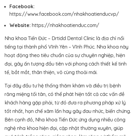
Facebook:
https://www.facebook.com/nhakhoatienducvp/
Website:
https://nhakhoatienduc.com/
Nha khoa Tiến Đức – Drtidd Dental Clinic là địa chỉ nổi
tiếng tại thành phố Vĩnh Yên – Vĩnh Phúc. Nha khoa này
hoạt động theo tiêu chuẩn của sự chuyên nghiệp, hiện
đại, gây ấn tượng đầu tiên với phong cách thiết kế tinh
tế, bắt mắt, thân thiện, vô cùng thoải mái.
Tại đây đầu tư hệ thống thăm khám và điều trị bệnh
răng miệng tối tân, có thể phát hiện tất cả các vấn đề
khách hàng gặp phải, từ đó đưa ra phương pháp xử lý
tốt nhất, hạn chế xâm lấn hay gây đau nhức, biến chứng.
Bên cạnh đó, Nha khoa Tiến Đức ứng dụng nhiều công
nghệ nha khoa hiện đại, cập nhật thường xuyên, giúp