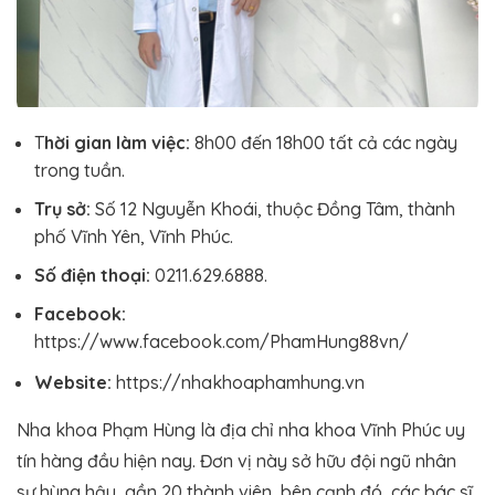
T
hời gian làm việc:
8h00 đến 18h00 tất cả các ngày
trong tuần.
Trụ sở:
Số 12 Nguyễn Khoái, thuộc Đồng Tâm, thành
phố Vĩnh Yên, Vĩnh Phúc.
Số điện thoại:
0211.629.6888.
Facebook:
https://www.facebook.com/PhamHung88vn/
Website:
https://nhakhoaphamhung.vn
Nha khoa Phạm Hùng là địa chỉ nha khoa Vĩnh Phúc uy
tín hàng đầu hiện nay. Đơn vị này sở hữu đội ngũ nhân
sự hùng hậu, gần 20 thành viên, bên cạnh đó, các bác sĩ