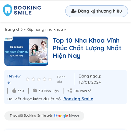
Đăng ký thương hiệu
Trang chủ
»
Xếp hạng nha khoa
»
Top 10 Nha Khoa Vĩnh
Phúc Chất Lượng Nhất
Hiện Nay
Review
Đăng ngày:
Đánh
er
giá
12/01/2024
350
50 Bình luận
100 chia sẻ
Bài viết được kiểm duyệt bởi:
Booking Smile
Theo dõi Booking Smile trên