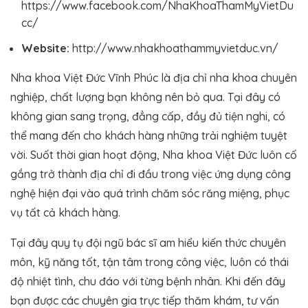
https://www.facebook.com/NhaKhoaThamMyVietDu
cc/
Website:
http://www.nhakhoathammyvietduc.vn/
Nha khoa Việt Đức Vĩnh Phúc là địa chỉ nha khoa chuyên
nghiệp, chất lượng bạn không nên bỏ qua. Tại đây có
không gian sang trọng, đẳng cấp, đầy đủ tiện nghi, có
thể mang đến cho khách hàng những trải nghiệm tuyệt
vời. Suốt thời gian hoạt động, Nha khoa Việt Đức luôn cố
gắng trở thành địa chỉ đi đầu trong việc ứng dụng công
nghệ hiện đại vào quá trình chăm sóc răng miệng, phục
vụ tất cả khách hàng.
Tại đây quy tụ đội ngũ bác sĩ am hiểu kiến thức chuyên
môn, kỹ năng tốt, tận tâm trong công việc, luôn có thái
độ nhiệt tình, chu đáo với từng bệnh nhân. Khi đến đây
bạn được các chuyên gia trực tiếp thăm khám, tư vấn