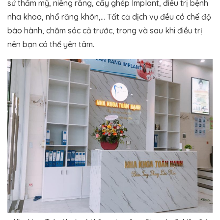
sứ thẩm mỹ, niềng răng, cấy ghép Implant, điều trị bệnh
nha khoa, nhổ răng khôn,… Tất cả dịch vụ đều có chế độ
bào hành, chăm sóc cả trước, trong và sau khi điều trị
nên bạn có thể yên tâm.