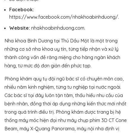
Facebook:
https://www.facebook.com/nhakhoabinhduong/.
Website:
nhakhoabinhduong.com.
Nha khoa Bình Dương tại Thủ Dầu Một là một trong
những cơ sở nha khoa uy tín, từng tiếp nhận và xử lý
thành công vấn đề răng miệng cho hàng ngàn khách
hàng, từ mức độ đơn giản đến phức tạp.
Phòng khám quy tụ đội ngũ bác sĩ có chuyên môn cao,
nhiều năm kinh nghiệm, từng tu nghiệp tại nước ngoài.
Các bác sĩ tại đây luôn tận tâm, thấu hiểu nhu cầu của
bệnh nhân, đồng thời áp dụng những kiến thức mới nhất
trong quá trình điều trị. Phòng khám được trang bị hệ
thống máy móc hiện đại như máy chụp phim 3D CT Cone
Beam, máy X-Quang Panorama, máy nội nha định vị