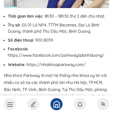
Thời gian làm việc:
8h30 – 18h30 thứ 2 đến chủ nhật.
Trụ sở:
Số 01 Lô NP4, TTTM Becamex, Đại Lộ Bình
Dương, thành phố Thủ Dầu Một, Bình Dương.
Số điện thoại:
900 8059.
Facebook:
https://www.facebook.com/parkwaytpbinhduong/.
Website:
https://nhakhoaparkway.com/.
Nha khoa Parkway là một hệ thống nha khoa uy tín với
nhiều cơ sở tại các thành phố lớn như Hà Nội, TP.HCM,
Bắc Ninh, TP. Vinh, Bình Dương. Tại Thủ Dầu Một, phòng
khám triển khai đa dạng dịch vụ từ tổng quát đến thẩm
mỹ, trong đó nổi bật là niềng răng trong suốt. Theo
thang xếp hạng của Invisalign năm 2022, Nha khoa