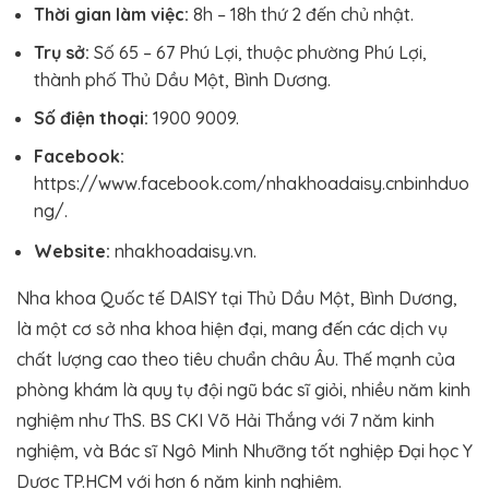
Thời gian làm việc:
8h – 18h thứ 2 đến chủ nhật.
Trụ sở:
Số 65 – 67 Phú Lợi, thuộc phường Phú Lợi,
thành phố Thủ Dầu Một, Bình Dương.
Số điện thoại:
1900 9009.
Facebook:
https://www.facebook.com/nhakhoadaisy.cnbinhduo
ng/.
Website:
nhakhoadaisy.vn.
Nha khoa Quốc tế DAISY tại Thủ Dầu Một, Bình Dương,
là một cơ sở nha khoa hiện đại, mang đến các dịch vụ
chất lượng cao theo tiêu chuẩn châu Âu. Thế mạnh của
phòng khám là quy tụ đội ngũ bác sĩ giỏi, nhiều năm kinh
nghiệm như ThS. BS CKI Võ Hải Thắng với 7 năm kinh
nghiệm, và Bác sĩ Ngô Minh Nhưỡng tốt nghiệp Đại học Y
Dược TP.HCM với hơn 6 năm kinh nghiệm.