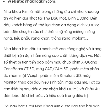
Website:
nhakhoakim.com.
Nha khoa Kim là một trong những địa chỉ nha khoa uy
tín và hiện đại nhất tại Thủ Dầu Một, Bình Dương. Đến
đây khách hàng có thể lựa chọn đa dạng dịch vụ từ cơ
bản đến chuyên sâu như thẩm mỹ răng miệng, niềng
răng, tiểu phẫu răng khôn, trồng răng Implant,….
Nha khoa Kim đầu tư mạnh mẽ vào công nghệ và trang
thiết bị hiện đại nhằm nâng cao chất lượng dịch vụ. Một
số thiết bị tiên tiến bao gồm máy chụp phim X-Quang
ConeBeam CT 3D, máy CAD/CAM 3D, phần mềm phân
tích hàm mặt Vceph, phần mềm Simplant 3D, máy
Monitor theo dõi dấu hiệu sinh tồn, máy gây mê. Tất cả
các thiết bị này đều được nhập khẩu từ Mỹ và Châu Âu,
đảm bảo độ chính xác và hiệu quả trong điều trị​.
Đội ngũ bác sĩ tại Nha Khoa Kim được đào tạo bài bản,