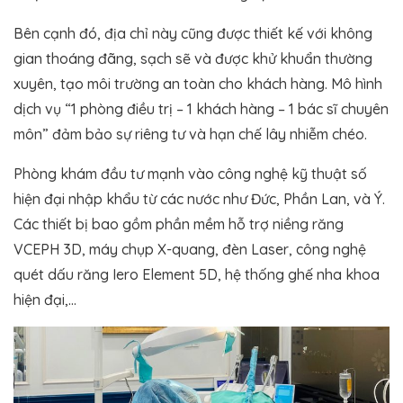
Bên cạnh đó, địa chỉ này cũng được thiết kế với không
gian thoáng đãng, sạch sẽ và được khử khuẩn thường
xuyên, tạo môi trường an toàn cho khách hàng. Mô hình
dịch vụ “1 phòng điều trị – 1 khách hàng – 1 bác sĩ chuyên
môn” đảm bảo sự riêng tư và hạn chế lây nhiễm chéo.
Phòng khám đầu tư mạnh vào công nghệ kỹ thuật số
hiện đại nhập khẩu từ các nước như Đức, Phần Lan, và Ý.
Các thiết bị bao gồm phần mềm hỗ trợ niềng răng
VCEPH 3D, máy chụp X-quang, đèn Laser, công nghệ
quét dấu răng Iero Element 5D, hệ thống ghế nha khoa
hiện đại,…