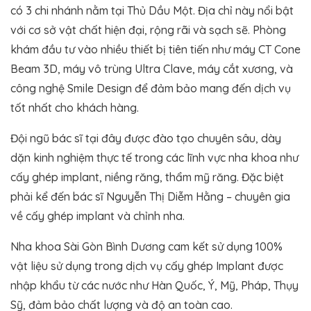
có 3 chi nhánh nằm tại Thủ Dầu Một. Địa chỉ này nổi bật
với cơ sở vật chất hiện đại, rộng rãi và sạch sẽ. Phòng
khám đầu tư vào nhiều thiết bị tiên tiến như máy CT Cone
Beam 3D, máy vô trùng Ultra Clave, máy cắt xương, và
công nghệ Smile Design để đảm bảo mang đến dịch vụ
tốt nhất cho khách hàng.
Đội ngũ bác sĩ tại đây được đào tạo chuyên sâu, dày
dặn kinh nghiệm thực tế trong các lĩnh vực nha khoa như
cấy ghép implant, niềng răng, thẩm mỹ răng. Đặc biệt
phải kể đến bác sĩ Nguyễn Thị Diễm Hằng – chuyên gia
về cấy ghép implant và chỉnh nha.
Nha khoa Sài Gòn Bình Dương cam kết sử dụng 100%
vật liệu sử dụng trong dịch vụ cấy ghép Implant được
nhập khẩu từ các nước như Hàn Quốc, Ý, Mỹ, Pháp, Thụy
Sỹ, đảm bảo chất lượng và độ an toàn cao.