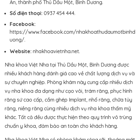
An, thành phố Thủ Dầu Một, Bình Dương.
Số điện thoại:
0937 454 444.
Facebook:
https://www.facebook.com/nhakhoathudaumotbinhd
uong/.
Website:
nhakhoavietnha.net.
Nha khoa Việt Nha tại Thủ Dầu Một, Bình Dương được
nhiều khách hàng đánh giá cao về chất lượng dịch vụ và
sự chuyên nghiệp. Phòng khám này cung cấp nhiều dịch
vụ nha khoa đa dạng như cạo vôi, trám răng, phục hình
răng sứ cao cấp, cắm ghép Implant, nhổ răng, chữa tủy
răng, niềng răng cùng nhiều dịch vụ nha khoa thẩm mỹ
khác. Tất cả đều được thực hiện theo quy trình vô trùng
chuẩn y khoa, đảm bảo an toàn cho khách hàng.
Nha khoa Việt Nha có phòng khám rộng rãi, thoáng mát