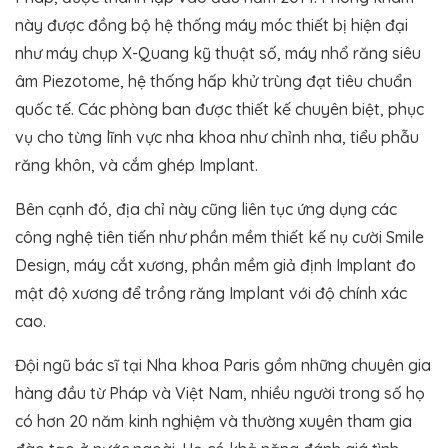
này được đồng bộ hệ thống máy móc thiết bị hiện đại
như máy chụp X-Quang kỹ thuật số, máy nhổ răng siêu
âm Piezotome, hệ thống hấp khử trùng đạt tiêu chuẩn
quốc tế. Các phòng ban được thiết kế chuyên biệt, phục
vụ cho từng lĩnh vực nha khoa như chỉnh nha, tiểu phẫu
răng khôn, và cắm ghép Implant​.
Bên cạnh đó, địa chỉ này cũng liên tục ứng dụng các
công nghệ tiên tiến như phần mềm thiết kế nụ cười Smile
Design, máy cắt xương, phần mềm giả định Implant đo
mật độ xương để trồng răng Implant với độ chính xác
cao.
Đội ngũ bác sĩ tại Nha khoa Paris gồm những chuyên gia
hàng đầu từ Pháp và Việt Nam, nhiều người trong số họ
có hơn 20 năm kinh nghiệm và thường xuyên tham gia