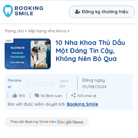
Đăng ký thương hiệu
Trang chủ
»
Xếp hạng nha khoa
»
10 Nha Khoa Thủ Dầu
Một Đáng Tin Cậy,
Không Nên Bỏ Qua
Review
Đăng ngày:
Đánh
er
giá
01/08/2024
350
50 Bình luận
100 chia sẻ
Bài viết được kiểm duyệt bởi:
Booking Smile
Theo dõi Booking Smile trên