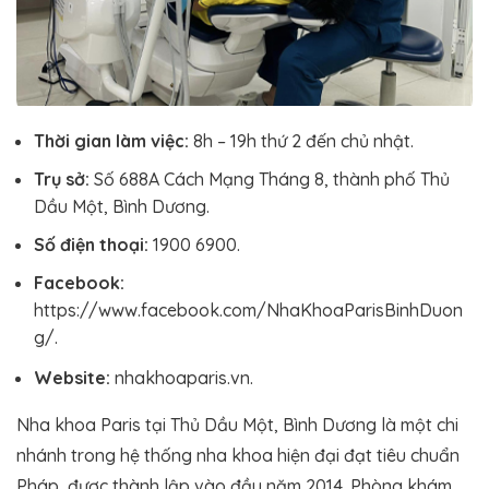
Thời gian làm việc:
8h – 19h thứ 2 đến chủ nhật.
Trụ sở:
Số 688A Cách Mạng Tháng 8, thành phố Thủ
Dầu Một, Bình Dương.
Số điện thoại:
1900 6900.
Facebook:
https://www.facebook.com/NhaKhoaParisBinhDuon
g/.
Website:
nhakhoaparis.vn.
Nha khoa Paris tại Thủ Dầu Một, Bình Dương là một chi
nhánh trong hệ thống nha khoa hiện đại đạt tiêu chuẩn
Pháp, được thành lập vào đầu năm 2014. Phòng khám