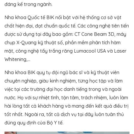
đáng kể trong ngành.
Nha khoa Quốc tế BIK nổi bật với hệ thống cơ sở vật
chất hiện đại, đạt chuẩn quốc tế. Các công nghệ tiên tiến
được sử dụng tại đây bao gồm: CT Cone Beam 3D, máy
chụp X-Quang kỹ thuật số, phần mềm phân tích hàm
mặt, công nghệ tẩy trắng răng Lumacool USA và Laser
Whitening,…
Nha khoa BIK quy tụ đội ngũ bác sĩ và kỹ thuật viên
chuyên nghiệp, giàu kinh nghiệm, từng học tập và làm
việc tại các trường đại học danh tiếng trong và ngoài
nước. Họ với sự nhiệt tình, tận tâm, trách nhiệm, luôn làm
hài lòng tất cả khách hàng và mang đến kết quả điều trị
tốt nhất. Ngoài ra, tất cả dịch vụ tại đây luôn tuân thủ
đúng quy định của Bộ Y tế.