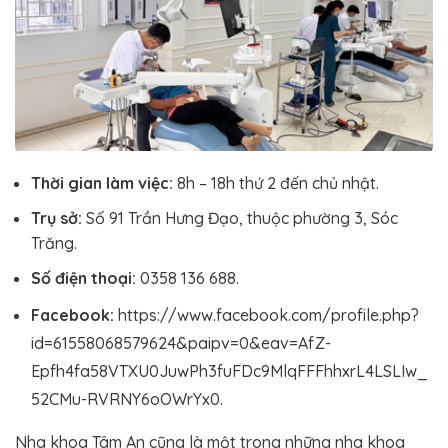
Thời gian làm việc:
8h – 18h thứ 2 đến chủ nhật.
Trụ sở:
Số 91 Trần Hưng Đạo, thuộc phường 3, Sóc
Trăng.
Số điện thoại:
0358 136 688.
Facebook:
https://www.facebook.com/profile.php?
id=61558068579624&paipv=0&eav=AfZ-
Epfh4fa58VTXU0JuwPh3fuFDc9MlqFFFhhxrL4LSLIw_
52CMu-RVRNY6oOWrYx0.
Nha khoa Tâm An cũng là một trong những nha khoa