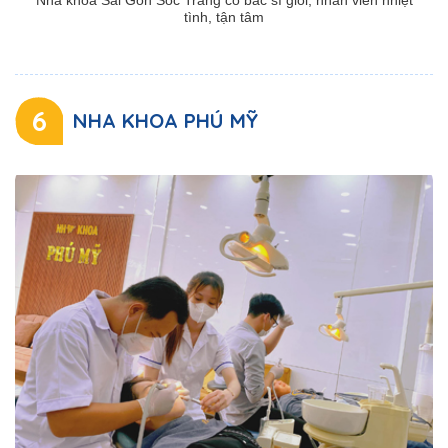
Nha khoa Sài Gòn Sóc Trăng có bác sĩ giỏi, nhân viên nhiệt
tình, tận tâm
6
NHA KHOA PHÚ MỸ