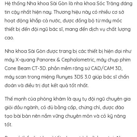
Hệ thống Nha khoa Sài Gòn là nha khoa Sóc Trăng đáng
tin cậy nhất hiện nay. Thương hiệu này có nhiều cơ sở
hoạt động khắp cả nước, được đồng bộ từ máy móc
thiết bị đến đội ngũ bác sĩ, mang đến dịch vụ chất lượng
cao.
Nha khoa Sài Gòn được trang bị các thiết bị hiện đại như
máy X-quang Panorex & Cephalometric, máy chụp phim
Cone Beam CT-3D. phần mềm răng sứ CAD/CAM 3D,
máy scan trong miệng Runyes 3DS 3.0 giúp bác sĩ chẩn
đoán và điều trị đạt kết quả tốt nhất.
Thế mạnh của phòng khám là quy tụ đội ngũ chuyên gia
giỏi đầu ngành, có đủ bằng cấp, chứng chỉ, được đào
tạo bài bản nên nắm vững chuyên môn và có kỹ năng
tốt.