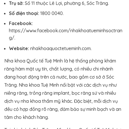
Trụ sở:
Số 11 thuộc Lê Lợi, phường 6, Sóc Trăng.
Số điện thoại:
1800 0040.
Facebook:
https://www.facebook.com/nhakhoatueminhsoctran
g/.
Website:
nhakhoaquoctetueminh.com.
Nha khoa Quốc tế Tuệ Minh là hệ thống phòng khám
răng hàm mặt uy tín, chất lượng, có nhiều chi nhánh
đang hoạt động trên cả nước, bao gồm cơ sở ở Sóc
Trăng. Nha khoa Tuệ Minh nổi bật với các dịch vụ như
niềng răng, trồng răng implant, bọc răng sứ và nhiều
dịch vụ nha khoa thẩm mỹ khác. Đặc biệt, mỗi dịch vụ
đều có hợp đồng rõ ràng, đảm bảo sự minh bạch và an
tâm cho khách hàng.