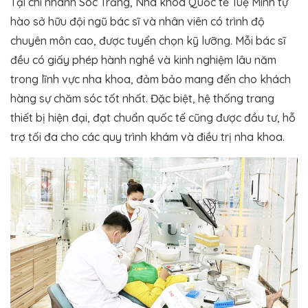
Tại chi nhánh Sóc Trăng, Nha khoa Quốc tế Tuệ Minh tự
hào sở hữu đội ngũ bác sĩ và nhân viên có trình độ
chuyên môn cao, được tuyển chọn kỹ lưỡng. Mỗi bác sĩ
đều có giấy phép hành nghề và kinh nghiệm lâu năm
trong lĩnh vực nha khoa, đảm bảo mang đến cho khách
hàng sự chăm sóc tốt nhất. Đặc biệt, hệ thống trang
thiết bị hiện đại, đạt chuẩn quốc tế cũng được đầu tư, hỗ
trợ tối đa cho các quy trình khám và điều trị nha khoa.