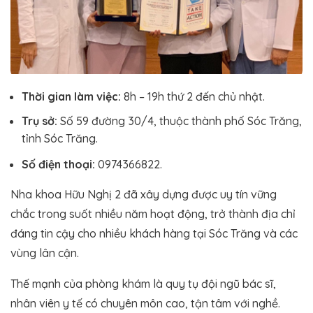
Thời gian làm việc:
8h – 19h thứ 2 đến chủ nhật.
Trụ sở:
Số 59 đường 30/4, thuộc thành phố Sóc Trăng,
tỉnh Sóc Trăng.
Số điện thoại:
0974366822.
Nha khoa Hữu Nghị 2 đã xây dựng được uy tín vững
chắc trong suốt nhiều năm hoạt động, trở thành địa chỉ
đáng tin cậy cho nhiều khách hàng tại Sóc Trăng và các
vùng lân cận.
Thế mạnh của phòng khám là quy tụ đội ngũ bác sĩ,
nhân viên y tế có chuyên môn cao, tận tâm với nghề.