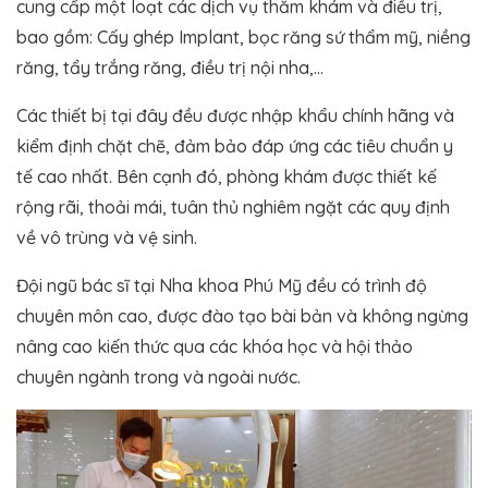
cung cấp một loạt các dịch vụ thăm khám và điều trị,
bao gồm: Cấy ghép Implant, bọc răng sứ thẩm mỹ, niềng
răng, tẩy trắng răng, điều trị nội nha,…
Các thiết bị tại đây đều được nhập khẩu chính hãng và
kiểm định chặt chẽ, đảm bảo đáp ứng các tiêu chuẩn y
tế cao nhất. Bên cạnh đó, phòng khám được thiết kế
rộng rãi, thoải mái, tuân thủ nghiêm ngặt các quy định
về vô trùng và vệ sinh.
Đội ngũ bác sĩ tại Nha khoa Phú Mỹ đều có trình độ
chuyên môn cao, được đào tạo bài bản và không ngừng
nâng cao kiến thức qua các khóa học và hội thảo
chuyên ngành trong và ngoài nước.