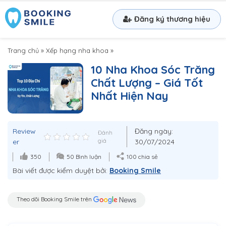
Đăng ký thương hiệu
Trang chủ
»
Xếp hạng nha khoa
»
10 Nha Khoa Sóc Trăng
Chất Lượng – Giá Tốt
Nhất Hiện Nay
Review
Đăng ngày:
Đánh
er
giá
30/07/2024
350
50 Bình luận
100 chia sẻ
Bài viết được kiểm duyệt bởi:
Booking Smile
Theo dõi Booking Smile trên