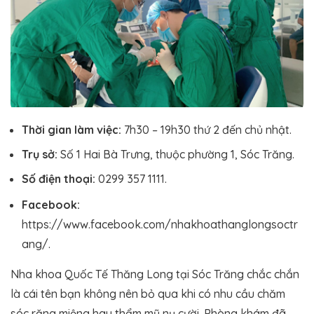
Thời gian làm việc:
7h30 – 19h30 thứ 2 đến chủ nhật.
Trụ sở:
Số 1 Hai Bà Trưng, thuộc phường 1, Sóc Trăng.
Số điện thoại:
0299 357 1111.
Facebook:
https://www.facebook.com/nhakhoathanglongsoctr
ang/.
Nha khoa Quốc Tế Thăng Long tại Sóc Trăng chắc chắn
là cái tên bạn không nên bỏ qua khi có nhu cầu chăm
sóc răng miệng hay thẩm mỹ nụ cười. Phòng khám đã