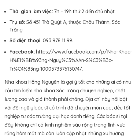
Thời gian làm việc:
7h – 19h thứ 2 đến chủ nhật.
Trụ sở:
Số 451 Trà Quýt A, thuộc Châu Thành, Sóc
Trăng.
Số điện thoại:
093 978 11 99.
Facebook:
https://www.facebook.com/p/Nha-Khoa-
H%E1%BB%93ng-Nguy%C3%AAn-S%C3%B3c-
Tr%C4%83ng-100057337613074/.
Nha khoa Hồng Nguyên là gợi ý tốt cho những ai có nhu
cầu tìm kiếm nha khoa Sóc Trăng chuyên nghiệp, chất
lượng cao và giá thành phải chăng. Địa chỉ này nổi bật
với đội ngũ y bác sĩ có trình độ chuyên môn cao, đều tốt
nghiệp từ các trường đại học danh tiếng. Các bác sĩ tại
đây không chỉ có kinh nghiệm sâu rộng trong lĩnh vực
răng hàm mặt mà còn luôn cập nhật những xu hướng