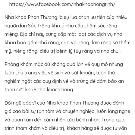
https://www.facebook.com/nhakhoahongtinh/.
Nha khoa Phan Thượng là sự lựa chọn ưu tiên của nhiều
người dân Sóc Trăng khi có nhu cầu chăm sóc răng
miệng. Địa chỉ này cung cấp một loạt các dịch vụ nha
khoa bao gồm nhổ răng, cạo vôi răng, làm răng sứ thẩm
mỹ, niềng răng, điều trị bệnh lý tủy răng và nha chu,…
Phòng khám mặc dù không quá lớn về quy mô nhưng
luôn chú trọng việc vệ sinh và sát khuẩn, tuân thủ
nghiêm ngặt các quy định về vô trùng để đảm bảo an
toàn sức khỏe cho khách hàng.
Đội ngũ bác sĩ của Nha khoa Phan Thượng được đánh
giá cao bởi sự tận tâm và chuyên nghiệp, luôn lắng nghe
và quan tâm đến cảm nhận của bệnh nhân. Trong quá
trình thăm khám và điều trị, khách hàng sẽ được tư vấn