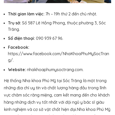
Thời gian làm việc:
7h – 19h thứ 2 đến chủ nhật.
Trụ sở:
Số 587 Lê Hồng Phong, thuộc phường 3, Sóc
Trăng.
Số điện thoại:
090 939 67 96.
Facebook:
https://www.facebook.com/NhaKhoaPhuMySocTran
g/.
Website:
nhakhoaphumysoctrang.com.
Hệ thống Nha khoa Phú Mỹ tại Sóc Trăng là một trong
những địa chỉ uy tín và chất lượng hàng đầu trong lĩnh
vực chăm sóc răng miệng, cam kết mang đến cho khách
hàng những dịch vụ tốt nhất với đội ngũ y bác sĩ giàu
kinh nghiệm và cơ sở vật chất hiện đại.Nha khoa Phú Mỹ