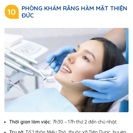
PHÒNG KHÁM RĂNG HÀM MẶT THIỆN
10
ĐỨC
Thời gian làm việc:
7h30 – 17h thứ 2 đến chủ nhật.
Trụ sở:
Tổ 1 thôn Miếu Thò, thuộc xã Tiên Dược, huyện