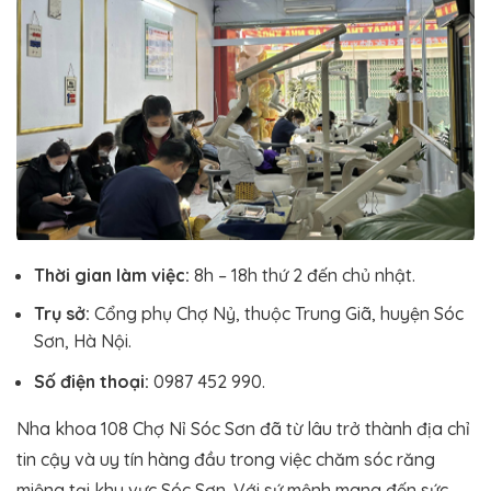
Thời gian làm việc:
8h – 18h thứ 2 đến chủ nhật.
Trụ sở:
Cổng phụ Chợ Nỷ, thuộc Trung Giã, huyện Sóc
Sơn, Hà Nội.
Số điện thoại:
0987 452 990.
Nha khoa 108 Chợ Nỉ Sóc Sơn đã từ lâu trở thành địa chỉ
tin cậy và uy tín hàng đầu trong việc chăm sóc răng
miệng tại khu vực Sóc Sơn. Với sứ mệnh mang đến sức