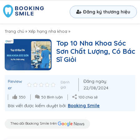
Đăng ký thương hiệu
Trang chủ
»
Xếp hạng nha khoa
»
Top 10 Nha Khoa Sóc
Sơn Chất Lượng, Có Bác
Sĩ Giỏi
Review
Đăng ngày:
Đánh
er
giá
22/08/2024
350
50 Bình luận
100 chia sẻ
Bài viết được kiểm duyệt bởi:
Booking Smile
Theo dõi Booking Smile trên