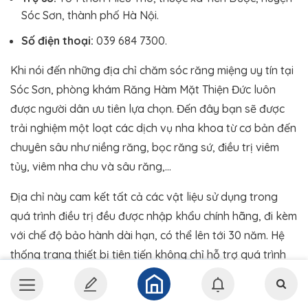
Sóc Sơn, thành phố Hà Nội.
Số điện thoại:
039 684 7300.
Khi nói đến những địa chỉ chăm sóc răng miệng uy tín tại
Sóc Sơn, phòng khám Răng Hàm Mặt Thiện Đức luôn
được người dân ưu tiên lựa chọn. Đến đây bạn sẽ được
trải nghiệm một loạt các dịch vụ nha khoa từ cơ bản đến
chuyên sâu như niềng răng, bọc răng sứ, điều trị viêm
tủy, viêm nha chu và sâu răng,…
Địa chỉ này cam kết tất cả các vật liệu sử dụng trong
quá trình điều trị đều được nhập khẩu chính hãng, đi kèm
với chế độ bảo hành dài hạn, có thể lên tới 30 năm. Hệ
thống trang thiết bị tiên tiến không chỉ hỗ trợ quá trình
chẩn đoán và điều trị chính xác mà còn đảm bảo an
toàn tuyệt đối cho khách hàng.