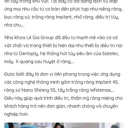
tin cậy trong khu vực. Tại đây có đa dạng dịch vụ đáp
ứng mọi nhu cầu từ cơ bản đến phức tạp như niềng răng,
bọc răng sứ, trồng răng Implant, nhổ răng, điều trị tủy,
nha chu,…
Nha khoa Lê Gia Group đã đầu tư mạnh mẽ vào cơ sở
vật chất và trang thiết bị hiện đại như thiết bị điều trị nội
nha từ Dentsply, hệ thống hút tủy siêu âm của Satelec,
máy X quang sau huyệt ổ răng,…
Được biết đây là đơn vị tiên phong trong việc ứng dụng
các công nghệ thông minh gồm trồng răng Implant 4S,
răng sứ Nano Shining 5S, tẩy trắng răng Whitemax,…
Điều này giúp quá trình điều trị, thẩm mỹ răng miệng cho
khách hàng trở nên đơn giản, nhanh chóng và chuyên
nghiệp hơn.