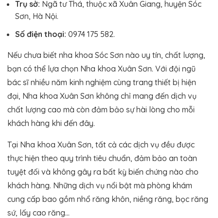
Trụ sở:
Ngã tư Thá, thuộc xã Xuân Giang, huyện Sóc
Sơn, Hà Nội.
Số điện thoại:
0974 175 582.
Nếu chưa biết nha khoa Sóc Sơn nào uy tín, chất lượng,
bạn có thể lựa chọn Nha khoa Xuân Sơn. Với đội ngũ
bác sĩ nhiều năm kinh nghiệm cùng trang thiết bị hiện
đại, Nha khoa Xuân Sơn không chỉ mang đến dịch vụ
chất lượng cao mà còn đảm bảo sự hài lòng cho mỗi
khách hàng khi đến đây.
Tại Nha khoa Xuân Sơn, tất cả các dịch vụ đều được
thực hiện theo quy trình tiêu chuẩn, đảm bảo an toàn
tuyệt đối và không gây ra bất kỳ biến chứng nào cho
khách hàng. Những dịch vụ nổi bật mà phòng khám
cung cấp bao gồm nhổ răng khôn, niềng răng, bọc răng
sứ, lấy cao răng…