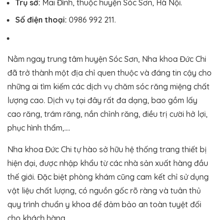
Trụ sở:
Mai Đình, thuộc huyện Sóc Sơn, Hà Nội.
Số điện thoại:
0986 992 211.
Nằm ngay trung tâm huyện Sóc Sơn, Nha khoa Đức Chi
đã trở thành một địa chỉ quen thuộc và đáng tin cậy cho
những ai tìm kiếm các dịch vụ chăm sóc răng miệng chất
lượng cao. Dịch vụ tại đây rất đa dạng, bao gồm lấy
cao răng, trám răng, nắn chỉnh răng, điều trị cười hở lợi,
phục hình thẩm,….
Nha khoa Đức Chi tự hào sở hữu hệ thống trang thiết bị
hiện đại, được nhập khẩu từ các nhà sản xuất hàng đầu
thế giới. Đặc biệt phòng khám cũng cam kết chỉ sử dụng
vật liệu chất lượng, có nguồn gốc rõ ràng và tuân thủ
quy trình chuẩn y khoa để đảm bảo an toàn tuyệt đối
cho khách hàng.