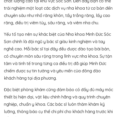
chất lượng cao tại khu vực Sóc Sơn. Đến đây bạn có thể
trải nghiệm một loạt các dịch vụ nha khoa từ cơ bản đến
chuyên sâu như nhổ răng khôn, tẩy trắng răng, lấy cao
răng, điều trị viêm tủy, sâu răng, và viêm nha chu.
Yếu tố tạo nên sự khác biệt của Nha khoa Minh Đức Sóc
Sơn chính là đội ngũ y bác sĩ giàu kinh nghiệm và tay
nghề cao. Mỗi bác sĩ tại đây đều được đào tạo bài bản,
có chuyên môn sâu rộng trong lĩnh vực nha khoa. Sự tận
tâm và tinh tế trong từng ca điều trị đã giúp Minh Đức
chiếm được sự tin tưởng và yêu mến của đông đảo
khách hàng tại địa phương.
Đặc biệt phòng khám cũng đảm bảo có đầy đủ máy móc
thiết bị hiện đại, vật liệu chính hãng và quy trình chuyên
nghiệp, chuẩn y khoa. Các bác sĩ luôn thăm khám kỹ
lưỡng, thông báo cụ thể chi phí cho khách hàng trước khi