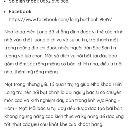
Số điện thoại:
0832 698 888.
Facebook:
https://www.facebook.com/long.buithanh.9889/.
Nha khoa Hiền Long đã khẳng định được vị thế của mình
nhờ vào chất lượng dịch vụ và sự uy tín, trở thành một
trong những địa chỉ được nhiều người dân Sóc Sơn tin
tưởng và lựa chọn. Một số dịch vụ nổi bật tại đây bao
gồm chăm sóc răng miệng cơ bản, chỉnh nha, điều trị nội
nha, thẩm mỹ răng miệng.
Một trong những yếu tố quan trọng giúp Nha khoa Hiền
Long trở nên nổi bật chính là đội ngũ y bác sĩ có chuyên
môn cao và kinh nghiệm dày dặn trong lĩnh vực Răng –
Hàm – Mặt. Mỗi bác sĩ tại đây đều được đào tạo bài bản,
không ngừng nâng cao kiến thức và kỹ năng để đáp ứng
tốt nhất các yêu cầu khắt khe của khách hàng.