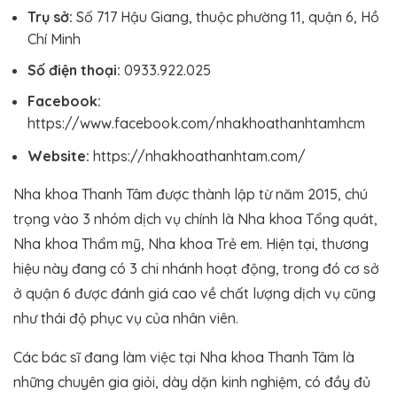
Trụ sở:
Số 717 Hậu Giang, thuộc phường 11, quận 6, Hồ
Chí Minh
Số điện thoại:
0933.922.025
Facebook:
https://www.facebook.com/nhakhoathanhtamhcm
Website:
https://nhakhoathanhtam.com/
Nha khoa Thanh Tâm được thành lập từ năm 2015, chú
trọng vào 3 nhóm dịch vụ chính là Nha khoa Tổng quát,
Nha khoa Thẩm mỹ, Nha khoa Trẻ em. Hiện tại, thương
hiệu này đang có 3 chi nhánh hoạt động, trong đó cơ sở
ở quận 6 được đánh giá cao về chất lượng dịch vụ cũng
như thái độ phục vụ của nhân viên.
Các bác sĩ đang làm việc tại Nha khoa Thanh Tâm là
những chuyên gia giỏi, dày dặn kinh nghiệm, có đầy đủ