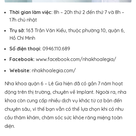
Thời gian làm việc:
8h – 20h thứ 2 đến thứ 7 và 8h –
17h chủ nhật
Trụ sở:
163 Trần Văn Kiểu, thuộc phường 10, quận 6,
Hồ Chí Minh
Số điện thoại:
0946.110.689
Facebook:
www.facebook.com/nhakhoalegia/
Website:
nhakhoalegia.com/
Nha khoa quận 6 – Lê Gia hiện đã có gần 7 năm hoạt
động trên thị trường, chuyên về Implant. Ngoài ra, nha
khoa còn cung cấp nhiều dịch vụ khác từ cơ bản đến
chuyên sâu, vì thế bạn vẫn có thể lựa chọn khi có nhu
cầu thăm khám, chăm sóc sức khỏe răng miệng toàn
diện.