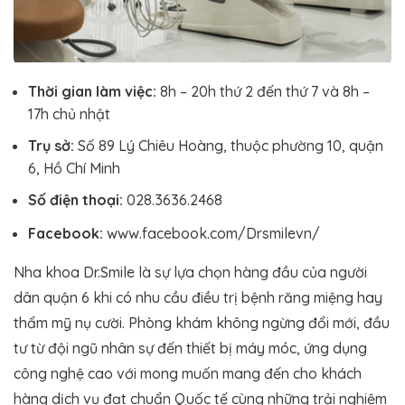
Thời gian làm việc:
8h – 20h thứ 2 đến thứ 7 và 8h –
17h chủ nhật
Trụ sở:
Số 89 Lý Chiêu Hoàng, thuộc phường 10, quận
6, Hồ Chí Minh
Số điện thoại:
028.3636.2468
Facebook:
www.facebook.com/Drsmilevn/
Nha khoa Dr.Smile là sự lựa chọn hàng đầu của người
dân quận 6 khi có nhu cầu điều trị bệnh răng miệng hay
thẩm mỹ nụ cười. Phòng khám không ngừng đổi mới, đầu
tư từ đội ngũ nhân sự đến thiết bị máy móc, ứng dụng
công nghệ cao với mong muốn mang đến cho khách
hàng dịch vụ đạt chuẩn Quốc tế cùng những trải nghiệm