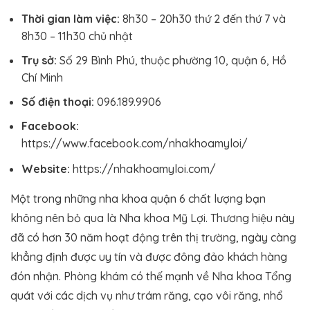
Thời gian làm việc:
8h30 – 20h30 thứ 2 đến thứ 7 và
8h30 – 11h30 chủ nhật
Trụ sở:
Số 29 Bình Phú, thuộc phường 10, quận 6, Hồ
Chí Minh
Số điện thoại:
096.189.9906
Facebook:
https://www.facebook.com/nhakhoamyloi/
Website:
https://nhakhoamyloi.com/
Một trong những nha khoa quận 6 chất lượng bạn
không nên bỏ qua là Nha khoa Mỹ Lợi. Thương hiệu này
đã có hơn 30 năm hoạt động trên thị trường, ngày càng
khẳng định được uy tín và được đông đảo khách hàng
đón nhận. Phòng khám có thế mạnh về Nha khoa Tổng
quát với các dịch vụ như trám răng, cạo vôi răng, nhổ