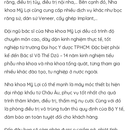
răng, điều trị tủy, điều trị nội nha,… Bên cạnh đó, Nha
khoa Mỹ Lợi cũng cung cấp nhiều dịch vụ khác như bọc
răng sứ, dán sứ Veneer, cấy ghép Implant,…
Đội ngũ bác sĩ của Nha khoa Mỹ Lợi đều có trình độ
chuyên môn cao, dày dặn kinh nghiệm thực tế, tốt
nghiệp từ trường Đại học Y dược TPHCM. Đặc biệt phải
kể đến Bác sĩ Võ Thế Dzũ – 14 năm kinh nghiệm tiểu
phẫu nha khoa và nha khoa tổng quát, từng tham gia
nhiều khác đào tạo, tu nghiệp ở nước ngoài.
Nha khoa Mỹ Lợi có thế mạnh là máy móc thiết bị hiện
đại nhập khẩu từ Châu Âu, phục vụ tốt nhất cho quá
trình thăm khám, điều trị, thẩm mỹ nụ cười. Cùng với đó
là phòng điều trị vô trùng tuân thủ quy định của Bộ Y tế,
đảm bảo an toàn tuyệt đối cho khách hàng.
Đến đây bạn sẽ cảm nhận được sự niềm nở, nhiệt tình