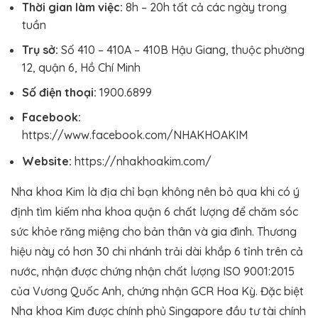
Thời gian làm việc:
8h – 20h tất cả các ngày trong
tuần
Trụ sở:
Số 410 – 410A – 410B Hậu Giang, thuộc phường
12, quận 6, Hồ Chí Minh
Số điện thoại:
1900.6899
Facebook:
https://www.facebook.com/NHAKHOAKIM
Website:
https://nhakhoakim.com/
Nha khoa Kim là địa chỉ bạn không nên bỏ qua khi có ý
định tìm kiếm nha khoa quận 6 chất lượng để chăm sóc
sức khỏe răng miệng cho bản thân và gia đình. Thương
hiệu này có hơn 30 chi nhánh trải dài khắp 6 tỉnh trên cả
nước, nhận được chứng nhận chất lượng ISO 9001:2015
của Vương Quốc Anh, chứng nhận GCR Hoa Kỳ. Đặc biệt
Nha khoa Kim được chính phủ Singapore đầu tư tài chính