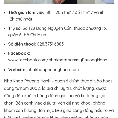
Thời gian làm việc:
8h – 20h thứ 2 đến thứ 7 và 8h –
12h chủ nhật
Trụ sở:
Số 128 Đặng Nguyên Cẩn, thuộc phường 13,
quận 6, Hồ Chí Minh
Số điện thoại:
028.3751.6885
Facebook:
www.facebook.com/nhakhoathammyPhuongHanh
Website:
nhakhoaphuonghanh.com
Nha khoa Phương Hạnh – quận 6 chính thức đi vào hoạt
động từ năm 2002, là địa chỉ uy tín, chất lượng, được
đông đảo khách hàng đánh giá cao và tin tưởng lựa
chọn. Bên cạnh việc điều trị vấn đề nha khoa, phòng
khám còn hướng đến mục tiêu giúp cộng đồng hiểu rõ và
biết cách chăm sóc sức khỏe răng miệng, phòng ngừa