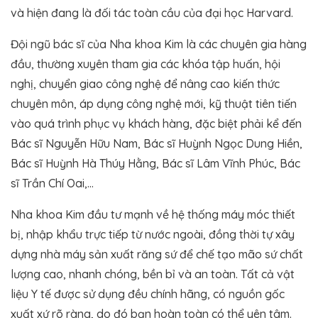
và hiện đang là đối tác toàn cầu của đại học Harvard.
Đội ngũ bác sĩ của Nha khoa Kim là các chuyên gia hàng
đầu, thường xuyên tham gia các khóa tập huấn, hội
nghị, chuyển giao công nghệ để nâng cao kiến thức
chuyên môn, áp dụng công nghệ mới, kỹ thuật tiên tiến
vào quá trình phục vụ khách hàng, đặc biệt phải kể đến
Bác sĩ Nguyễn Hữu Nam, Bác sĩ Huỳnh Ngọc Dung Hiền,
Bác sĩ Huỳnh Hà Thúy Hằng, Bác sĩ Lâm Vĩnh Phúc, Bác
sĩ Trần Chí Oai,…
Nha khoa Kim đầu tư mạnh về hệ thống máy móc thiết
bị, nhập khẩu trực tiếp từ nước ngoài, đồng thời tự xây
dựng nhà máy sản xuất răng sứ để chế tạo mão sứ chất
lượng cao, nhanh chóng, bền bỉ và an toàn. Tất cả vật
liệu Y tế được sử dụng đều chính hãng, có nguồn gốc
xuất xứ rõ ràng, do đó bạn hoàn toàn có thể yên tâm.