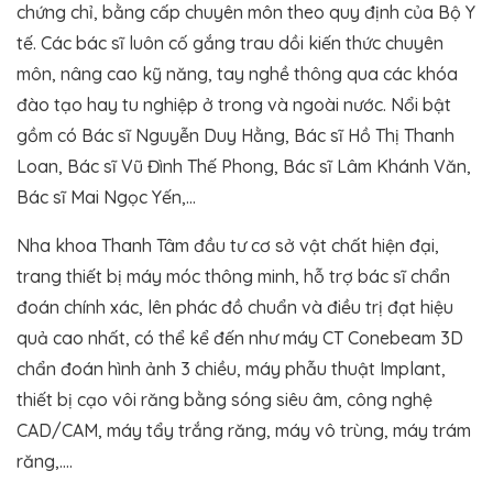
chứng chỉ, bằng cấp chuyên môn theo quy định của Bộ Y
tế. Các bác sĩ luôn cố gắng trau dồi kiến thức chuyên
môn, nâng cao kỹ năng, tay nghề thông qua các khóa
đào tạo hay tu nghiệp ở trong và ngoài nước. Nổi bật
gồm có Bác sĩ Nguyễn Duy Hằng, Bác sĩ Hồ Thị Thanh
Loan, Bác sĩ Vũ Đình Thế Phong, Bác sĩ Lâm Khánh Văn,
Bác sĩ Mai Ngọc Yến,…
Nha khoa Thanh Tâm đầu tư cơ sở vật chất hiện đại,
trang thiết bị máy móc thông minh, hỗ trợ bác sĩ chẩn
đoán chính xác, lên phác đồ chuẩn và điều trị đạt hiệu
quả cao nhất, có thể kể đến như máy CT Conebeam 3D
chẩn đoán hình ảnh 3 chiều, máy phẫu thuật Implant,
thiết bị cạo vôi răng bằng sóng siêu âm, công nghệ
CAD/CAM, máy tẩy trắng răng, máy vô trùng, máy trám
răng,….