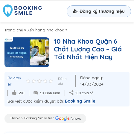
Đăng ký thương hiệu
Trang chủ
»
Xếp hạng nha khoa
»
10 Nha Khoa Quận 6
Chất Lượng Cao – Giá
Tốt Nhất Hiện Nay
Review
Đăng ngày:
Đánh
er
giá
14/03/2024
350
50 Bình luận
100 chia sẻ
Bài viết được kiểm duyệt bởi:
Booking Smile
Theo dõi Booking Smile trên