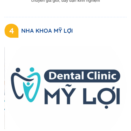
chuyên gia giỏi, dày dặn kinh nghiệm
4
NHA KHOA MỸ LỢI