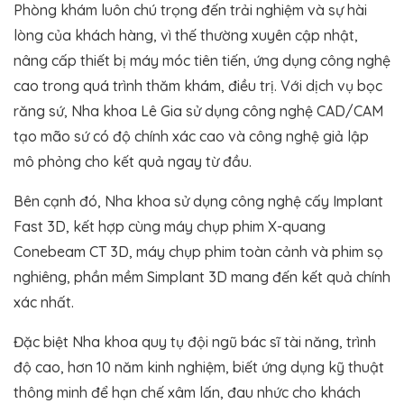
Phòng khám luôn chú trọng đến trải nghiệm và sự hài
lòng của khách hàng, vì thế thường xuyên cập nhật,
nâng cấp thiết bị máy móc tiên tiến, ứng dụng công nghệ
cao trong quá trình thăm khám, điều trị. Với dịch vụ bọc
răng sứ, Nha khoa Lê Gia sử dụng công nghệ CAD/CAM
tạo mão sứ có độ chính xác cao và công nghệ giả lập
mô phỏng cho kết quả ngay từ đầu.
Bên cạnh đó, Nha khoa sử dụng công nghệ cấy Implant
Fast 3D, kết hợp cùng máy chụp phim X-quang
Conebeam CT 3D, máy chụp phim toàn cảnh và phim sọ
nghiêng, phần mềm Simplant 3D mang đến kết quả chính
xác nhất.
Đặc biệt Nha khoa quy tụ đội ngũ bác sĩ tài năng, trình
độ cao, hơn 10 năm kinh nghiệm, biết ứng dụng kỹ thuật
thông minh để hạn chế xâm lấn, đau nhức cho khách