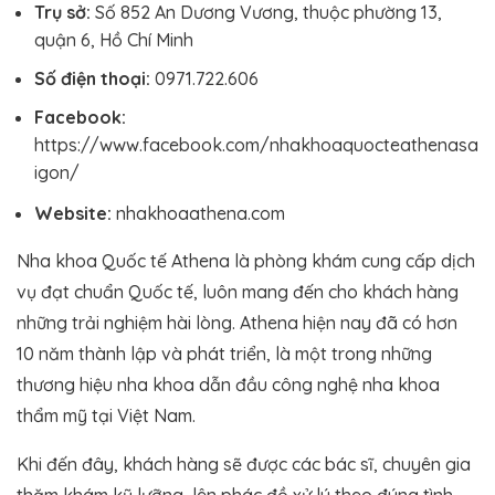
Trụ sở:
Số 852 An Dương Vương, thuộc phường 13,
quận 6, Hồ Chí Minh
Số điện thoại:
0971.722.606
Facebook:
https://www.facebook.com/nhakhoaquocteathenasa
igon/
Website:
nhakhoaathena.com
Nha khoa Quốc tế Athena là phòng khám cung cấp dịch
vụ đạt chuẩn Quốc tế, luôn mang đến cho khách hàng
những trải nghiệm hài lòng. Athena hiện nay đã có hơn
10 năm thành lập và phát triển, là một trong những
thương hiệu nha khoa dẫn đầu công nghệ nha khoa
thẩm mỹ tại Việt Nam.
Khi đến đây, khách hàng sẽ được các bác sĩ, chuyên gia
thăm khám kỹ lưỡng, lên phác đồ xử lý theo đúng tình