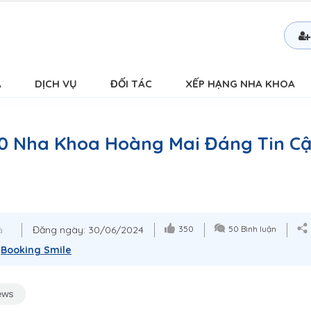
Á
DỊCH VỤ
ĐỐI TÁC
XẾP HẠNG NHA KHOA
0 Nha Khoa Hoàng Mai Đáng Tin Cậ
Đăng ngày: 30/06/2024
350
50 Bình luận
á
:
Booking Smile