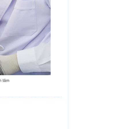
n tâm