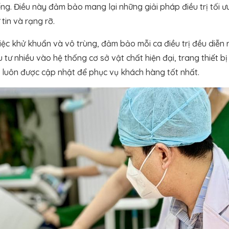
ng. Điều này đảm bảo mang lại những giải pháp điều trị tối ưu 
tin và rạng rỡ.
c khử khuẩn và vô trùng, đảm bảo mỗi ca điều trị đều diễn 
u tư nhiều vào hệ thống cơ sở vật chất hiện đại, trang thiết bị
 luôn được cập nhật để phục vụ khách hàng tốt nhất.