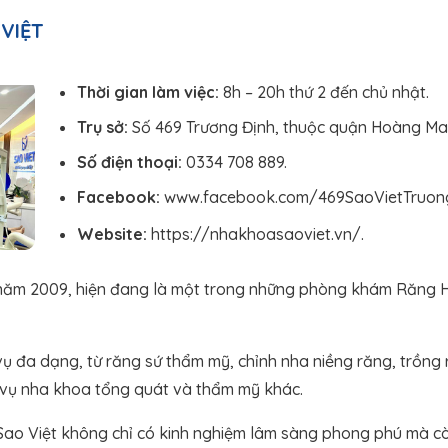
VIỆT
Thời gian làm việc:
8h – 20h thứ 2 đến chủ nhật.
Trụ sở:
Số 469 Trương Định, thuộc quận Hoàng Mai
Số điện thoại:
0334 708 889.
Facebook:
www.facebook.com/469SaoVietTruong
Website:
https://nhakhoasaoviet.vn/.
 năm 2009, hiện đang là một trong những phòng khám Răng H
vụ đa dạng, từ răng sứ thẩm mỹ, chỉnh nha niềng răng, trồng
h vụ nha khoa tổng quát và thẩm mỹ khác.
 Sao Việt không chỉ có kinh nghiệm lâm sàng phong phú mà cò