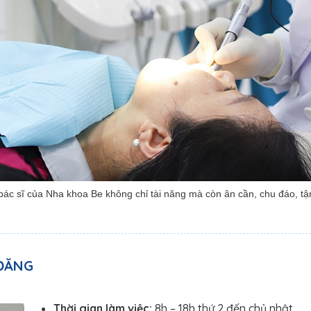
bác sĩ của Nha khoa Be không chỉ tài năng mà còn ân cần, chu đáo, tậ
ĐĂNG
Thời gian làm việc:
8h – 18h thứ 2 đến chủ nhật.