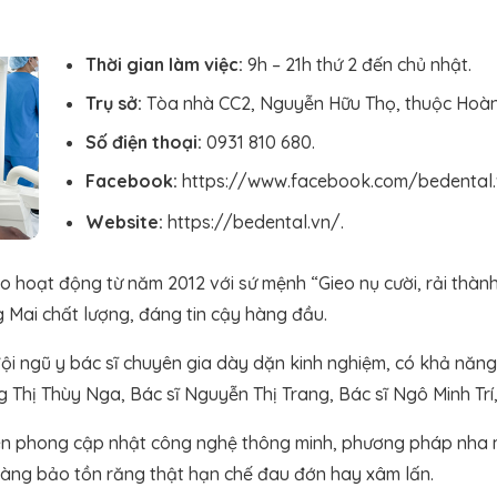
Thời gian làm việc:
9h – 21h thứ 2 đến chủ nhật.
Trụ sở:
Tòa nhà CC2, Nguyễn Hữu Thọ, thuộc Hoàn
Số điện thoại:
0931 810 680.
Facebook:
https://www.facebook.com/bedental.
Website:
https://bedental.vn/.
o hoạt động từ năm 2012 với sứ mệnh “Gieo nụ cười, rải thàn
Mai chất lượng, đáng tin cậy hàng đầu.
i ngũ y bác sĩ chuyên gia dày dặn kinh nghiệm, có khả năng
g Thị Thùy Nga, Bác sĩ Nguyễn Thị Trang, Bác sĩ Ngô Minh Trí
ên phong cập nhật công nghệ thông minh, phương pháp nha 
hàng bảo tồn răng thật hạn chế đau đớn hay xâm lấn.