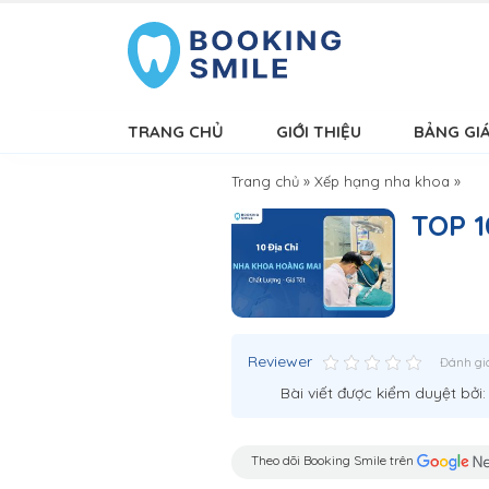
TRANG CHỦ
GIỚI THIỆU
BẢNG GI
Trang chủ
»
Xếp hạng nha khoa
»
TOP 1
Reviewer
Đánh gi
Bài viết được kiểm duyệt bởi
Theo dõi Booking Smile trên