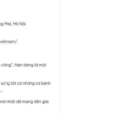
g Mai, Hà Nội.
vietnam/.
h công”, hiện đang là một
 xử lý tất cả những ca bệnh
,…
mới nhất để mang đến giải