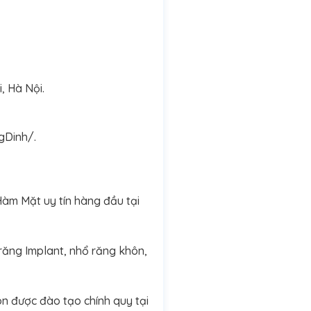
, Hà Nội.
Dinh/.
àm Mặt uy tín hàng đầu tại
 răng Implant, nhổ răng khôn,
n được đào tạo chính quy tại