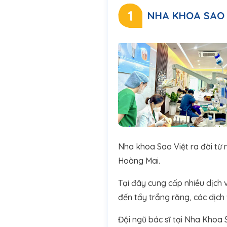
1
NHA KHOA SAO 
Nha khoa Sao Việt ra đời từ
Hoàng Mai.
Tại đây cung cấp nhiều dịch 
đến tẩy trắng răng, các dịc
Đội ngũ bác sĩ tại Nha Khoa