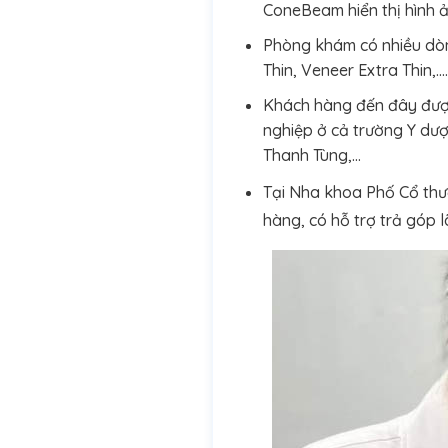
ConeBeam hiển thị hình ản
Phòng khám có nhiều dòn
Thin, Veneer Extra Thin,
Khách hàng đến đây được 
nghiệp ở cả trường Y dượ
Thanh Tùng,…
Tại Nha khoa Phố Cổ thườ
hàng, có hỗ trợ trả góp l