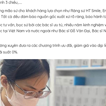
h 3 chiều,…..
g mão sứ cho khách hàng lựa chọn như Răng sứ HT Smile, Em
…. Tất cả đều đảm bảo nguồn gốc xuất xứ rõ ràng, bảo hành t
tư vấn, bọc sứ bởi các bác sĩ ưu tú, nhiều năm kinh nghiệm
c tại Việt Nam và nước ngoài như Bác sĩ Đỗ Văn Đại, Bác sĩ N
ng xuyên đưa ra các chương trình ưu đãi, giảm giá vào dịp lễ 
ãi suất 0%.