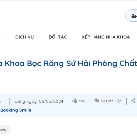
Á
DỊCH VỤ
ĐỐI TÁC
XẾP HẠNG NHA KHOA
a Khoa Bọc Răng Sứ Hải Phòng Chấ
Đăng ngày: 06/05/2024
350
50 Bình luận
á
:
Booking Smile