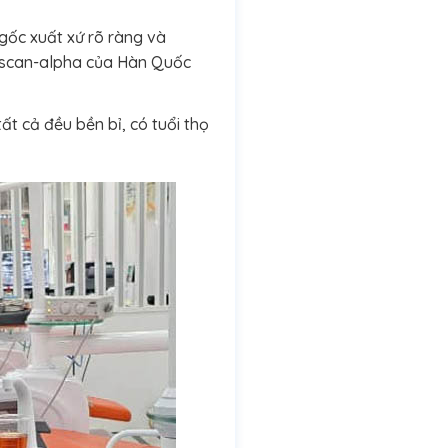
 gốc xuất xứ rõ ràng và
yscan-alpha của Hàn Quốc
t cả đều bền bỉ, có tuổi thọ