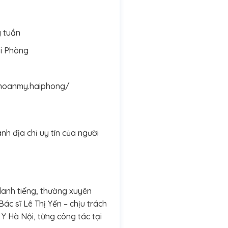
g tuần
ải Phòng
hoanmy.haiphong/
h địa chỉ uy tín của người
 danh tiếng, thường xuyên
ác sĩ Lê Thị Yến – chịu trách
 Hà Nội, từng công tác tại