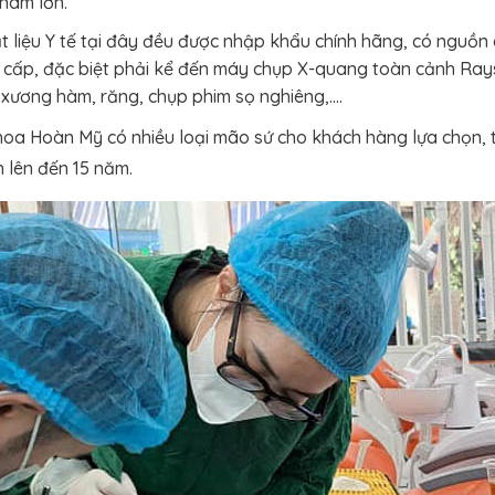
hám lớn.
ật liệu Y tế tại đây đều được nhập khẩu chính hãng, có nguồn
 cấp, đặc biệt phải kể đến máy chụp X-quang toàn cảnh Ra
ộ xương hàm, răng, chụp phim sọ nghiêng,….
hoa Hoàn Mỹ có nhiều loại mão sứ cho khách hàng lựa chọn, tấ
 lên đến 15 năm.