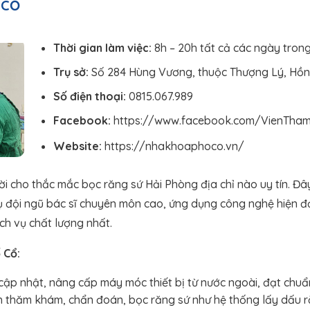
 CỔ
Thời gian làm việc:
8h – 20h tất cả các ngày tron
Trụ sở:
Số 284 Hùng Vương, thuộc Thượng Lý, Hồn
Số điện thoại:
0815.067.989
Facebook:
https://www.facebook.com/VienTh
Website:
https://nhakhoaphoco.vn/
ời cho thắc mắc bọc răng sứ Hải Phòng địa chỉ nào uy tín. Đ
ụ đội ngũ bác sĩ chuyên môn cao, ứng dụng công nghệ hiện đ
h vụ chất lượng nhất.
 Cổ:
p nhật, nâng cấp máy móc thiết bị từ nước ngoài, đạt chuẩn
nh thăm khám, chẩn đoán, bọc răng sứ như hệ thống lấy dấu 