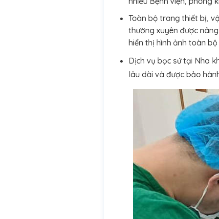
nhiều Bệnh viện, phòng k
Toàn bộ trang thiết bị, v
thường xuyên được nâng
hiển thị hình ảnh toàn b
Dịch vụ bọc sứ tại Nha k
lâu dài và được bảo hành