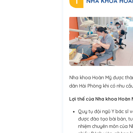
1
NHA KHOA HOÀ
Nha khoa Hoàn Mỹ được thành 
dân Hải Phòng khi có nhu cầu
Lợi thế của Nha khoa Hoàn 
Quy tụ đội ngũ Y bác sĩ 
được đào tạo bài bản, tu 
nhiệm chuyên môn của Nh