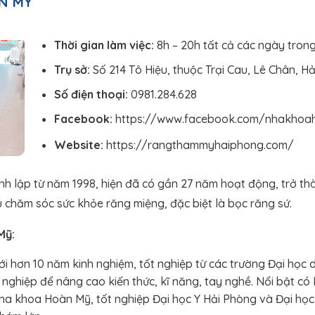
N MỸ
Thời gian làm việc:
8h – 20h tất cả các ngày tron
Trụ sở:
Số 214 Tô Hiệu, thuộc Trại Cau, Lê Chân, H
Số điện thoại:
0981.284.628
Facebook:
https://www.facebook.com/nhakhoa
Website:
https://rangthammyhaiphong.com/
lập từ năm 1998, hiện đã có gần 27 năm hoạt động, trở thàn
 chăm sóc sức khỏe răng miệng, đặc biệt là bọc răng sứ.
Mỹ:
với hơn 10 năm kinh nghiệm, tốt nghiệp từ các trường Đại học
nghiệp để nâng cao kiến thức, kĩ năng, tay nghề. Nổi bật có B
a khoa Hoàn Mỹ, tốt nghiệp Đại học Y Hải Phòng và Đại học Y