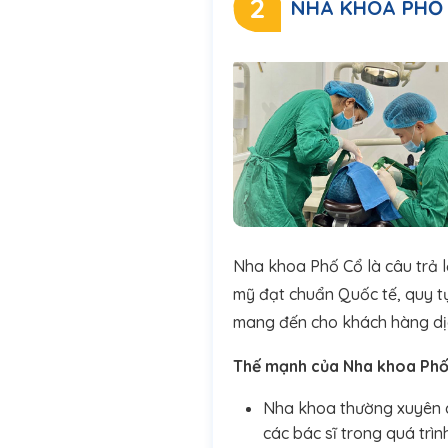
2
NHA KHOA PHỐ
Nha khoa Phố Cổ là câu trả l
mỹ đạt chuẩn Quốc tế, quy t
mang đến cho khách hàng dịc
Thế mạnh của Nha khoa Phố
Nha khoa thường xuyên cậ
các bác sĩ trong quá trì