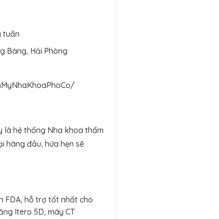
g tuần
g Bàng, Hải Phòng
amMyNhaKhoaPhoCo/
ây là hệ thống Nha khoa thẩm
ại hàng đầu, hứa hẹn sẽ
 FDA, hỗ trợ tốt nhất cho
răng Itero 5D, máy CT