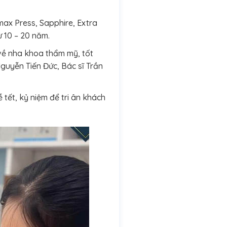
ax Press, Sapphire, Extra
ừ 10 – 20 năm.
 về nha khoa thẩm mỹ, tốt
guyễn Tiến Đức, Bác sĩ Trần
tết, kỷ niệm để tri ân khách