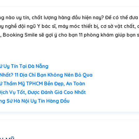
ng nào uy tín, chất lượng hàng đầu hiện nay? Để có thể đưa 
ay nghề đội ngũ Y bác sĩ, máy móc thiết bị, cơ sở vật chất, 
ây, Booking Smile sẽ gợi ý cho bạn 11 phòng khám giúp bạn
ứ Uy Tín Tại Đà Nẵng
Nhất? 11 Địa Chỉ Bạn Không Nên Bỏ Qua
Sứ Thẩm Mỹ TPHCM Bền Đẹp, An Toàn
Dịch Vụ Tốt, Được Đánh Giá Cao Nhất
ng Sứ Hà Nội Uy Tín Hàng Đầu