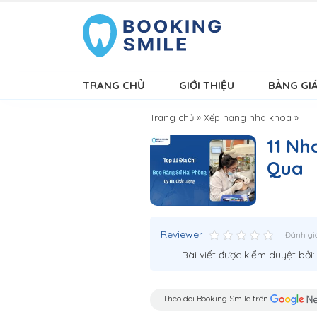
TRANG CHỦ
GIỚI THIỆU
BẢNG GI
Trang chủ
»
Xếp hạng nha khoa
»
11 Nh
Qua
Reviewer
Đánh gi
Bài viết được kiểm duyệt bởi
Theo dõi Booking Smile trên