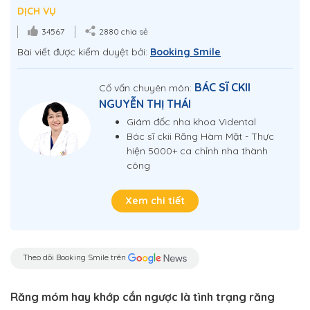
DỊCH VỤ
34567
2880 chia sẻ
Bài viết được kiểm duyệt bởi:
Booking Smile
BÁC SĨ CKII
Cố vấn chuyên môn:
NGUYỄN THỊ THÁI
Giám đốc nha khoa Vidental
Bác sĩ ckii Răng Hàm Mặt - Thực
hiện 5000+ ca chỉnh nha thành
công
Xem chi tiết
Theo dõi Booking Smile trên
Răng móm hay khớp cắn ngược là tình trạng răng