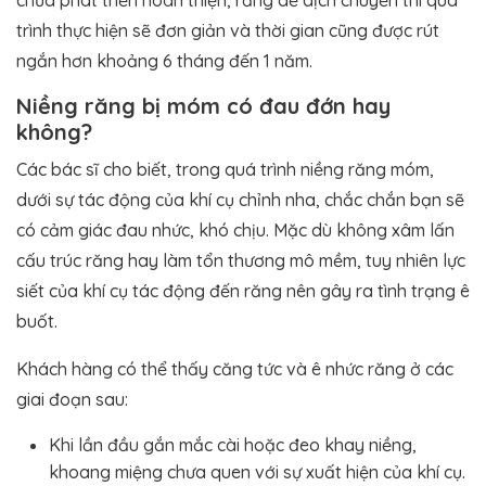
chưa phát triển hoàn thiện, răng dễ dịch chuyển thì quá
trình thực hiện sẽ đơn giản và thời gian cũng được rút
ngắn hơn khoảng 6 tháng đến 1 năm.
Niềng răng bị móm có đau đớn hay
không?
Các bác sĩ cho biết, trong quá trình niềng răng móm,
dưới sự tác động của khí cụ chỉnh nha, chắc chắn bạn sẽ
có cảm giác đau nhức, khó chịu. Mặc dù không xâm lấn
cấu trúc răng hay làm tổn thương mô mềm, tuy nhiên lực
siết của khí cụ tác động đến răng nên gây ra tình trạng ê
buốt.
Khách hàng có thể thấy căng tức và ê nhức răng ở các
giai đoạn sau:
Khi lần đầu gắn mắc cài hoặc đeo khay niềng,
khoang miệng chưa quen với sự xuất hiện của khí cụ.