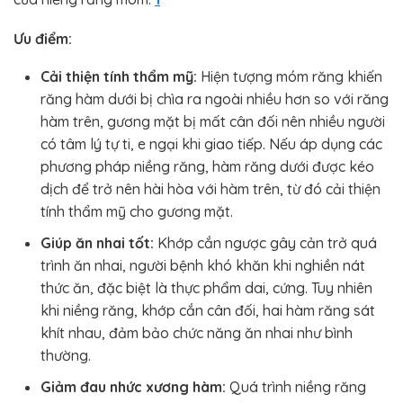
Ưu điểm:
Cải thiện tính thẩm mỹ:
Hiện tượng móm răng khiến
răng hàm dưới bị chìa ra ngoài nhiều hơn so với răng
hàm trên, gương mặt bị mất cân đối nên nhiều người
có tâm lý tự ti, e ngại khi giao tiếp. Nếu áp dụng các
phương pháp niềng răng, hàm răng dưới được kéo
dịch để trở nên hài hòa với hàm trên, từ đó cải thiện
tính thẩm mỹ cho gương mặt.
Giúp ăn nhai tốt:
Khớp cắn ngược gây cản trở quá
trình ăn nhai, người bệnh khó khăn khi nghiền nát
thức ăn, đặc biệt là thực phẩm dai, cứng. Tuy nhiên
khi niềng răng, khớp cắn cân đối, hai hàm răng sát
khít nhau, đảm bảo chức năng ăn nhai như bình
thường.
Giảm đau nhức xương hàm:
Quá trình niềng răng