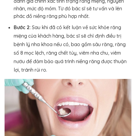
đánh giá chính xác tình trạng răng miệng, nguyên
nhân, mức độ móm. Từ đó bác sĩ sẽ tư vấn và lên
phác đồ niềng răng phù hợp nhất.
Bước 2:
Sau khi đã có kết luận về sức khỏe răng
miệng của khách hàng, bác sĩ sẽ chỉ định điều trị
bệnh lý nha khoa nếu có, bao gồm sâu răng, răng
số 8 mọc lệch, răng chết tủy, viêm nha chu, viêm
nướu để đảm bảo quá trình niềng răng được thuận
lợi, tránh rủi ro.