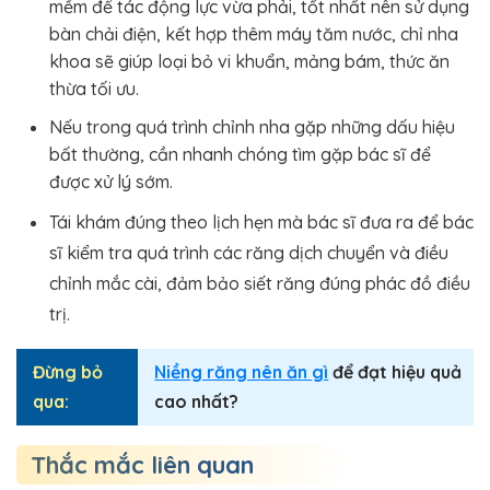
mềm để tác động lực vừa phải, tốt nhất nên sử dụng
bàn chải điện, kết hợp thêm máy tăm nước, chỉ nha
khoa sẽ giúp loại bỏ vi khuẩn, mảng bám, thức ăn
thừa tối ưu.
Nếu trong quá trình chỉnh nha gặp những dấu hiệu
bất thường, cần nhanh chóng tìm gặp bác sĩ để
được xử lý sớm.
Tái khám đúng theo lịch hẹn mà bác sĩ đưa ra để bác
sĩ kiểm tra quá trình các răng dịch chuyển và điều
chỉnh mắc cài, đảm bảo siết răng đúng phác đồ điều
trị.
Đừng bỏ
Niềng răng nên ăn gì
để đạt hiệu quả
qua:
cao nhất?
Thắc mắc liên quan