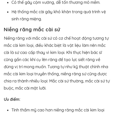
Có thể gây cộm vướng, dễ tổn thương mô mềm.
Hệ thống mắc cài gây khó khăn trong quá trình vệ
sinh răng miệng.
Niềng răng mắc cài sứ
Niềng răng với mắc cài sứ có cơ chế hoạt động tương tự
mắc cài kim loại, điều khác biệt là vật liệu làm nên mắc
cài là sứ cao cấp thay vì kim loại. Khi thực hiện bác sĩ
cũng gắn các khí cụ lên răng để tạo lực siết răng về
đúng vị trí mong muốn. Tương tự như kỹ thuật chỉnh nha
mắc cài kim loại truyền thống, niềng răng sứ cũng được
chia ra thành nhiều loại: Mắc cài sứ thường, mắc cài sứ tự
buộc, mắc cài mặt lưỡi.
Ưu điểm:
Tính thẩm mỹ cao hơn niềng răng mắc cài kim loại