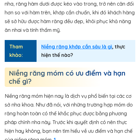
nha, răng hàm dưới được kéo vào trong, trở nên cân đối
hơn so với hàm trên, khớp cắn chuẩn, khi đó khách hàng
sẽ sở hữu được hàm răng đều đẹp, khôi phục khả năng
ăn nhai và tính thẩm mỹ.
Tham
Niềng răng khớp cắn sâu là gì
, thực
khảo:
hiện thế nào?
Niềng răng móm có ưu điểm và hạn
chế gì?
Niềng răng móm hiện nay là dịch vụ phổ biến tại các cơ
sở nha khoa. Như đã nói, với những trường hợp móm do
răng hoàn toàn có thể khắc phục được bằng phương
pháp chỉnh nha này. Trước khi quyết định có nên thực
hiện hay không, bạn nên tìm hiểu về ưu điểm và hạn chế
của niềng răng móm.
1