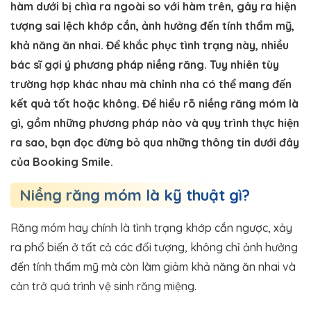
hàm dưới bị chìa ra ngoài so với hàm trên, gây ra hiện
tượng sai lệch khớp cắn, ảnh hưởng đến tính thẩm mỹ,
khả năng ăn nhai. Để khắc phục tình trạng này, nhiều
bác sĩ gợi ý phương pháp niềng răng. Tuy nhiên tùy
trường hợp khác nhau mà chỉnh nha có thể mang đến
kết quả tốt hoặc không. Để hiểu rõ niềng răng móm là
gì, gồm những phương pháp nào và quy trình thực hiện
ra sao, bạn đọc đừng bỏ qua những thông tin dưới đây
của Booking Smile.
Niềng răng móm là kỹ thuật gì?
Răng móm hay chính là tình trạng khớp cắn ngược, xảy
ra phổ biến ở tất cả các đối tượng, không chỉ ảnh hưởng
đến tính thẩm mỹ mà còn làm giảm khả năng ăn nhai và
cản trở quá trình vệ sinh răng miệng.