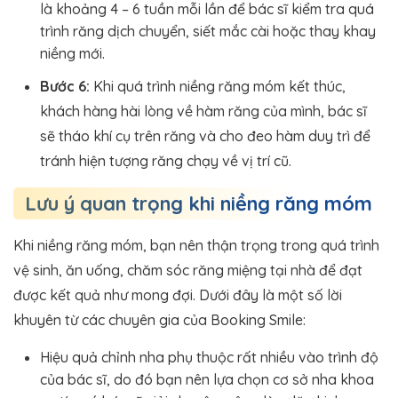
là khoảng 4 – 6 tuần mỗi lần để bác sĩ kiểm tra quá
trình răng dịch chuyển, siết mắc cài hoặc thay khay
niềng mới.
Bước 6:
Khi quá trình niềng răng móm kết thúc,
khách hàng hài lòng về hàm răng của mình, bác sĩ
sẽ tháo khí cụ trên răng và cho đeo hàm duy trì để
tránh hiện tượng răng chạy về vị trí cũ.
Lưu ý quan trọng khi niềng răng móm
Khi niềng răng móm, bạn nên thận trọng trong quá trình
vệ sinh, ăn uống, chăm sóc răng miệng tại nhà để đạt
được kết quả như mong đợi. Dưới đây là một số lời
khuyên từ các chuyên gia của Booking Smile:
Hiệu quả chỉnh nha phụ thuộc rất nhiều vào trình độ
của bác sĩ, do đó bạn nên lựa chọn cơ sở nha khoa