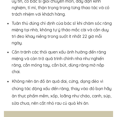
uy tín, có bác sĩ giỏi chuyên môn, dày dặn kinh
nghiệm, tỉ mỉ, thận trọng trong từng thao tác và có
trách nhiệm với khách hàng.
Tuân thủ đúng chỉ định của bác sĩ khi chăm sóc răng
miệng tại nhà, không tự ý tháo mắc cài và cần duy
trì đeo khay niềng trong suốt ít nhất 22 giờ mỗi
ngày.
Cần tránh các thói quen xấu ảnh hưởng đến răng
miệng và cản trở quá trình chỉnh nha như nghiến
răng, cắn móng tay, cắn bút, dùng răng mở nắp
chai.
Không nên ăn đồ ăn quá dai, cứng, dạng dẻo vì
chúng tác động xấu đến răng, thay vào đó bạn hãy
ăn thực phẩm mềm, xốp, loãng như cháo, canh, súp,
sữa chua, nên cắt nhỏ rau củ quả khi ăn.