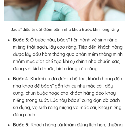
Bác sĩ điều trị dứt điểm bệnh nha khoa trước khi niềng răng
Bước 3:
Ở bước này, bác sĩ tiến hành vệ sinh răng
miệng thật sạch, lấy cao răng. Tiếp đến khách hàng
được lấy dấu hàm thông qua phần mềm thông minh
nhằm mục đích chế tạo khí cụ chỉnh nha chuẩn xác,
đúng với kích thước, hình dáng của răng.
Bước 4:
Khi khí cụ đã được chế tác, khách hàng đến
nha khoa để bác sĩ gắn khí cụ như mắc cài, dây
cung, chun buộc hoặc cho khách hàng đeo khay
niềng trong suốt. Lúc này bác sĩ cũng dặn dò cách
sử dụng, vệ sinh răng miệng và mắc cài, khay niềng
đúng cách.
Bước 5:
Khách hàng tái khám đúng lịch hẹn, thường