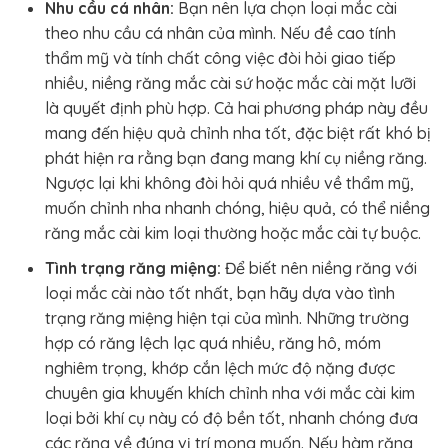
Nhu cầu cá nhân:
Bạn nên lựa chọn loại mắc cài
theo nhu cầu cá nhân của mình. Nếu đề cao tính
thẩm mỹ và tính chất công việc đòi hỏi giao tiếp
nhiều, niềng răng mắc cài sứ hoặc mắc cài mặt lưỡi
là quyết định phù hợp. Cả hai phương pháp này đều
mang đến hiệu quả chỉnh nha tốt, đặc biệt rất khó bị
phát hiện ra rằng bạn đang mang khí cụ niềng răng.
Ngược lại khi không đòi hỏi quá nhiều về thẩm mỹ,
muốn chỉnh nha nhanh chóng, hiệu quả, có thể niềng
răng mắc cài kim loại thường hoặc mắc cài tự buộc.
Tình trạng răng miệng:
Để biết nên niềng răng với
loại mắc cài nào tốt nhất, bạn hãy dựa vào tình
trạng răng miệng hiện tại của mình. Những trường
hợp có răng lệch lạc quá nhiều, răng hô, móm
nghiêm trọng, khớp cắn lệch mức độ nặng được
chuyên gia khuyến khích chỉnh nha với mắc cài kim
loại bởi khí cụ này có độ bền tốt, nhanh chóng đưa
các răng về đúng vị trí mong muốn. Nếu hàm răng