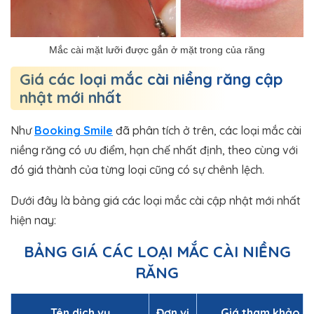
Mắc cài mặt lưỡi được gắn ở mặt trong của răng
Giá các loại mắc cài niềng răng cập
nhật mới nhất
Như
Booking Smile
đã phân tích ở trên, các loại mắc cài
niềng răng có ưu điểm, hạn chế nhất định, theo cùng với
đó giá thành của từng loại cũng có sự chênh lệch.
Dưới đây là bảng giá các loại mắc cài cập nhật mới nhất
hiện nay:
BẢNG GIÁ CÁC LOẠI MẮC CÀI NIỀNG
RĂNG
Tên dịch vụ
Đơn vị
Giá tham khảo (