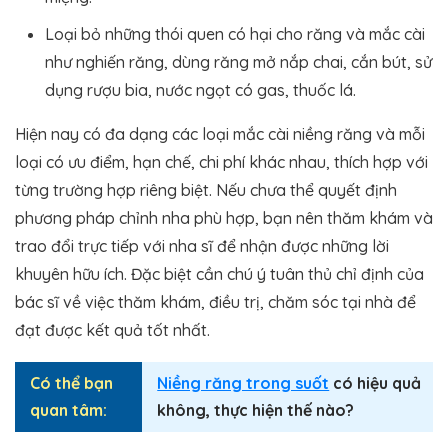
Loại bỏ những thói quen có hại cho răng và mắc cài
như nghiến răng, dùng răng mở nắp chai, cắn bút, sử
dụng rượu bia, nước ngọt có gas, thuốc lá.
Hiện nay có đa dạng các loại mắc cài niềng răng và mỗi
loại có ưu điểm, hạn chế, chi phí khác nhau, thích hợp với
từng trường hợp riêng biệt. Nếu chưa thể quyết định
phương pháp chỉnh nha phù hợp, bạn nên thăm khám và
trao đổi trực tiếp với nha sĩ để nhận được những lời
khuyên hữu ích. Đặc biệt cần chú ý tuân thủ chỉ định của
bác sĩ về việc thăm khám, điều trị, chăm sóc tại nhà để
đạt được kết quả tốt nhất.
Có thể bạn
Niềng răng trong suốt
có hiệu quả
quan tâm:
không, thực hiện thế nào?