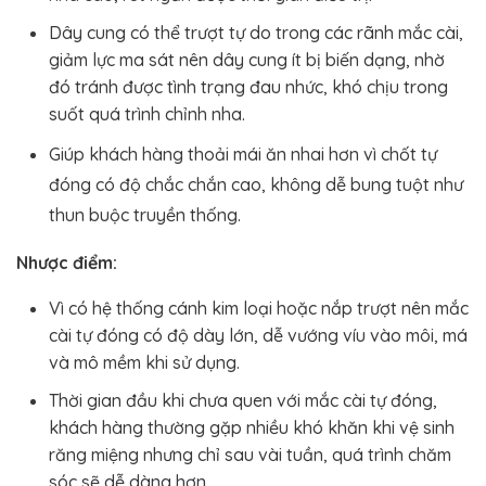
Dây cung có thể trượt tự do trong các rãnh mắc cài,
giảm lực ma sát nên dây cung ít bị biến dạng, nhờ
đó tránh được tình trạng đau nhức, khó chịu trong
suốt quá trình chỉnh nha.
Giúp khách hàng thoải mái ăn nhai hơn vì chốt tự
đóng có độ chắc chắn cao, không dễ bung tuột như
thun buộc truyền thống.
Nhược điểm:
Vì có hệ thống cánh kim loại hoặc nắp trượt nên mắc
cài tự đóng có độ dày lớn, dễ vướng víu vào môi, má
và mô mềm khi sử dụng.
Thời gian đầu khi chưa quen với mắc cài tự đóng,
khách hàng thường gặp nhiều khó khăn khi vệ sinh
răng miệng nhưng chỉ sau vài tuần, quá trình chăm
sóc sẽ dễ dàng hơn.