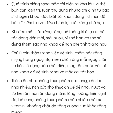
Quá trình niềng răng mắc cài diễn ra khá lâu, vì thế
bạn cần kiên trì, tuân thủ đúng những chỉ định từ bác
sĩ chuyên khoa, đặc biệt tái khám đúng lịch hẹn để
bác sĩ kiểm tra và điều chỉnh lực siết răng phù hợp.
Khi đeo mắc cài niềng răng, hệ thống khí cụ có thể
tác động đến môi, má, nướu, vì thế bạn có thể sử
dụng thêm sáp nha khoa để hạn chế tình trạng này.
Chú ý cẩn thận trong việc vệ sinh, chăm sóc răng
miệng hàng ngày. Bạn nên chải răng mỗi ngày 2 lần,
ưu tiên sử dụng bàn chải điện, máy tăm nước và chỉ
nha khoa để vệ sinh răng và mắc cài tốt hơn.
Tránh ăn nhai những thực phẩm dai cứng, cần lực
nhai nhiều, nên cắt nhỏ thức ăn để dễ nhai, nuốt và
ưu tiên ăn món ăn dạng mềm, lỏng, loãng. Bên cạnh
đó, bổ sung những thực phẩm chứa nhiều chất xơ,
vitamin, khoáng chất để tăng cường sức khỏe răng
miệng.