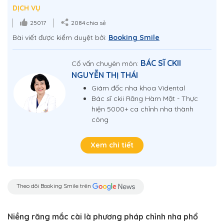
DỊCH VỤ
25017
2084 chia sẻ
Bài viết được kiểm duyệt bởi:
Booking Smile
BÁC SĨ CKII
Cố vấn chuyên môn:
NGUYỄN THỊ THÁI
Giám đốc nha khoa Vidental
Bác sĩ ckii Răng Hàm Mặt - Thực
hiện 5000+ ca chỉnh nha thành
công
Xem chi tiết
Theo dõi Booking Smile trên
Niềng răng mắc cài là phương pháp chỉnh nha phổ