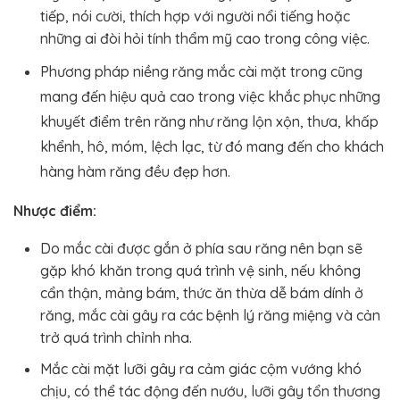
tiếp, nói cười, thích hợp với người nổi tiếng hoặc
những ai đòi hỏi tính thẩm mỹ cao trong công việc.
Phương pháp niềng răng mắc cài mặt trong cũng
mang đến hiệu quả cao trong việc khắc phục những
khuyết điểm trên răng như răng lộn xộn, thưa, khấp
khểnh, hô, móm, lệch lạc, từ đó mang đến cho khách
hàng hàm răng đều đẹp hơn.
Nhược điểm:
Do mắc cài được gắn ở phía sau răng nên bạn sẽ
gặp khó khăn trong quá trình vệ sinh, nếu không
cẩn thận, mảng bám, thức ăn thừa dễ bám dính ở
răng, mắc cài gây ra các bệnh lý răng miệng và cản
trở quá trình chỉnh nha.
Mắc cài mặt lưỡi gây ra cảm giác cộm vướng khó
chịu, có thể tác động đến nướu, lưỡi gây tổn thương