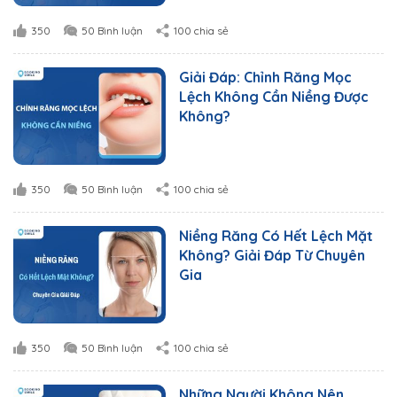
350
50 Bình luận
100 chia sẻ
Giải Đáp: Chỉnh Răng Mọc
Lệch Không Cần Niềng Được
Không?
350
50 Bình luận
100 chia sẻ
Niềng Răng Có Hết Lệch Mặt
Không? Giải Đáp Từ Chuyên
Gia
350
50 Bình luận
100 chia sẻ
Những Người Không Nên