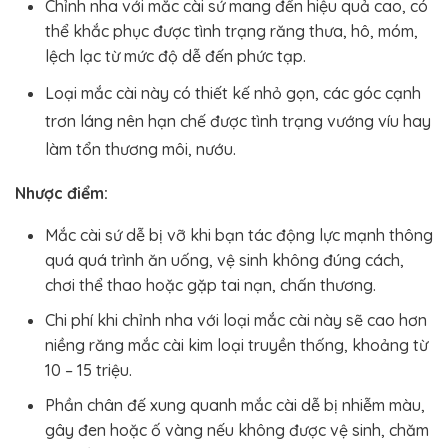
Chỉnh nha với mắc cài sứ mang đến hiệu quả cao, có
thể khắc phục được tình trạng răng thưa, hô, móm,
lệch lạc từ mức độ dễ đến phức tạp.
Loại mắc cài này có thiết kế nhỏ gọn, các góc cạnh
trơn láng nên hạn chế được tình trạng vướng víu hay
làm tổn thương môi, nướu.
Nhược điểm:
Mắc cài sứ dễ bị vỡ khi bạn tác động lực mạnh thông
quá quá trình ăn uống, vệ sinh không đúng cách,
chơi thể thao hoặc gặp tai nạn, chấn thương.
Chi phí khi chỉnh nha với loại mắc cài này sẽ cao hơn
niềng răng mắc cài kim loại truyền thống, khoảng từ
10 – 15 triệu.
Phần chân đế xung quanh mắc cài dễ bị nhiễm màu,
gây đen hoặc ố vàng nếu không được vệ sinh, chăm