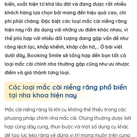
biến, xuất hiện từ khá lâu đời và đang được rất nhiều
khách hàng lựa chọn bởi mang đến hiệu quả cao, chi
phí phải chăng. Đặc biệt các loại mắc cài niềng răng
hiện nay rất đa dạng với những ưu điểm khác nhau, vì
thế phù hợp với nhiều đối tượng đang gặp vấn đề như
răng lệch lạc, khấp khểnh, khớp cắn hở,… Ở bài viết
dưới đây, Booking Smile sẽ tổng hợp đến bạn tất cả
loại mắc cài chỉnh nha thường gặp cũng như ưu nhược
điểm và giá thành từng loại.
Các loại mắc cài niềng răng phổ biến
tại nha khoa hiện nay
Mắc cài niềng răng là khí cụ không thể thiếu trong các
phương pháp chỉnh nha mắc cài. Chúng thường được kết
hợp cùng dây cung, thun buộc và một số dụng cụ khác
để tạo lực kéo răng về đúng vị trí mong muốn trên cung