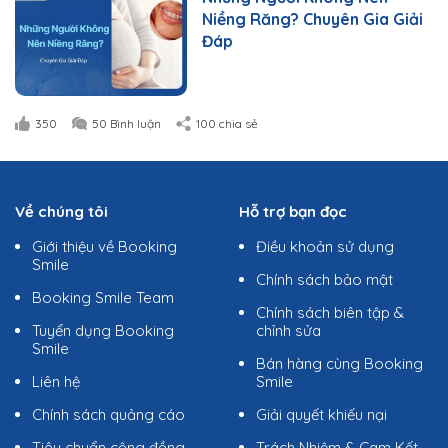
Niềng Răng? Chuyên Gia Giải
Đáp
350
50 Bình luận
100 chia sẻ
Về chúng tôi
Hỗ trợ bạn đọc
Giới thiệu về Booking
Điều khoản sử dụng
Smile
Chính sách bảo mật
Booking Smile Team
Chính sách biên tập &
Tuyển dụng Booking
chỉnh sửa
Smile
Bán hàng cùng Booking
Liên hệ
Smile
Chính sách quảng cáo
Giải quyết khiếu nại
Tiêu chuẩn cộng đồng
Trách Nhiệm & Cam Kết