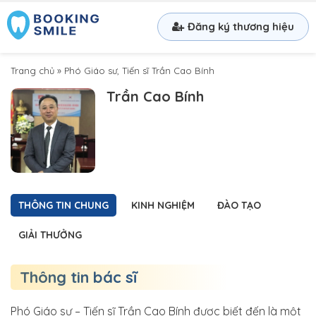
Đăng ký thương hiệu
Trang chủ
»
Phó Giáo sư, Tiến sĩ Trần Cao Bính
Trần Cao Bính
THÔNG TIN CHUNG
KINH NGHIỆM
ĐÀO TẠO
GIẢI THƯỞNG
Thông tin bác sĩ
Phó Giáo sư – Tiến sĩ Trần Cao Bính được biết đến là một