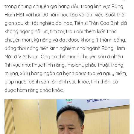
trong những chuyên gia hàng đầu trong lĩnh vực Răng
Hàm Mặt với hơn 30 năm học tập và làm việc. Suốt thời
gian sau khi tốt nghiệp đại học, Tiến sĩ Trần Cao Bính đã
không ngừng nỗ lực, tìm tòi, trau dồi thêm kiến thức
chuyên môn, kỹ năng và đạt được không ít thành công,
đồng thời cống hiến kinh nghiệm cho ngành Răng Hàm
Mặt ở Việt Nam. Ông có thế mạnh chuyên sâu ở nhiều
lĩnh vực như: Phục hình răng, Implant, phẫu thuật trong
miệng, xử lý hàng ngàn ca bệnh phức tạp và nguy hiểm,
giúp người bệnh sớm ổn định sức khỏe, tinh thần, có
được hàm răng chắc khỏe.