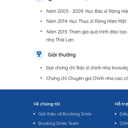
Năm 2003 - 2009: Học Bác sĩ Răng Hàm
Năm 2014: Học Thạc sĩ Răng Hàm Mặt tạ
Năm 2015: Tham gia quá trình đào tạo 
nha Thái Lan.
Giải thưởng
Đạt chứng chỉ Bác sĩ chỉnh nha Invisal
Chứng chỉ Chuyên gia Chỉnh nha cao cấ
Về chúng tôi
Hỗ tr
Giới thiệu về Booking Smile
Điề
Booking Smile Team
Chí