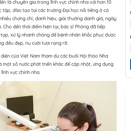
ến là chuyên gia trong lĩnh vực chỉnh nha với hơn 10
 tập, đào tạo tại các trường Đại học nổi tiếng ở cả
nhiều chứng chỉ, danh hiệu, giải thưởng danh giá, ngày
. Cho đến thời điểm hiện tại, bác sĩ Phòng đã tiếp
c tạp, xử lý nhanh chóng để bệnh nhân khắc phục được
 đều đẹp, nụ cười tươi rạng rỡ.
i diện của Việt Nam tham dự các buổi Hội thảo Nha
à một số nước phát triển khác để cập nhật, ứng dụng
lĩnh vực chỉnh nha.