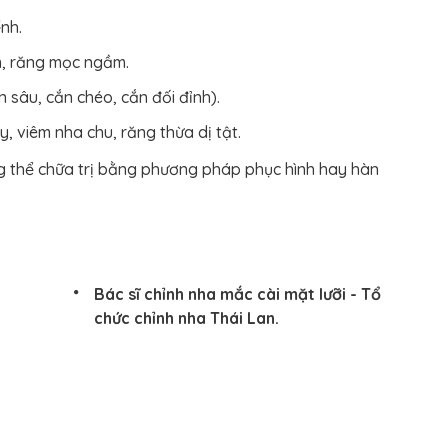
nh.
n, răng mọc ngầm.
 sâu, cắn chéo, cắn đối đỉnh).
, viêm nha chu, răng thừa dị tật.
 thể chữa trị bằng phương pháp phục hình hay hàn
Bác sĩ chỉnh nha mắc cài mặt lưỡi - Tổ
chức chỉnh nha Thái Lan.