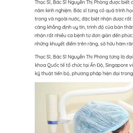
Thạc Sĩ, Bác Sĩ Nguyễn Thị Phòng được biết đ
năm kinh nghiệm. Bác sĩ từng có quá trình học
trong và ngoài nước, đặc biệt nhận được rất 
càng khẳng định uy tín, trình độ của bản thân
nhận rất nhiều ca bệnh từ đơn giản đến phứ
những khuyết điểm trên răng, sở hữu hàm răng
Thạc Sĩ, Bác Sĩ Nguyễn Thị Phòng từng là đạ
khoa Quốc tế tổ chức tại Ấn Độ, Singapore v
kỹ thuật tiến bộ, phương pháp hiện đại trong 