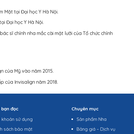
 Mặt tại Đại học Y Hà Nội.
i Đại học Y Hà Nội.
bác sĩ chỉnh nha mắc cài mặt lưỡi của Tổ chức chỉnh
ign của Mỹ vào năm 2015.
p của Invisalign năm 2018.
ợ bạn đọc
Chuyên mục
u khoản sử dụng
Sản phẩm Nha
nh sách bảo mật
Bảng giá – Dịch vụ