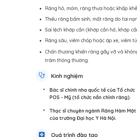
Răng hô, móm, răng thưa hoặc khấp khể
Thiếu răng bẩm sinh, mất răng do tai nạ
Sai lệch khớp cắn (khớp cắn hở, khớp cắn
Răng sâu, viêm chóp hoặc áp xe, viêm tủy
Chấn thương khiến răng gãy vỡ và không
trám thông thường.
Kinh nghiệm
Bác sĩ chỉnh nha quốc tế của Tổ chức
POS - Mỹ (tổ chức nắn chỉnh răng).
Thạc sĩ chuyên ngành Răng Hàm Mặt
của trường Đại học Y Hà Nội.
Quá trình đào tạo