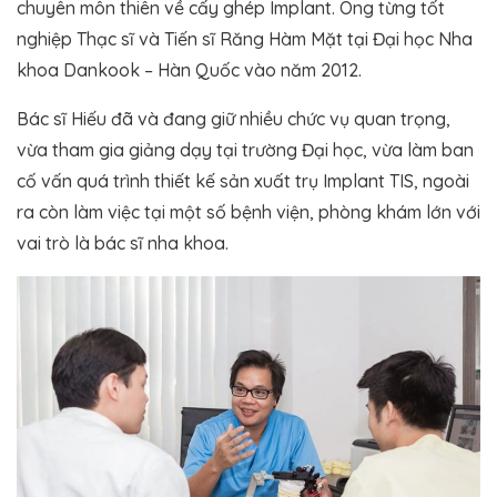
chuyên môn thiên về cấy ghép Implant. Ông từng tốt
nghiệp Thạc sĩ và Tiến sĩ Răng Hàm Mặt tại Đại học Nha
khoa Dankook – Hàn Quốc vào năm 2012.
Bác sĩ Hiếu đã và đang giữ nhiều chức vụ quan trọng,
vừa tham gia giảng dạy tại trường Đại học, vừa làm ban
cố vấn quá trình thiết kế sản xuất trụ Implant TIS, ngoài
ra còn làm việc tại một số bệnh viện, phòng khám lớn với
vai trò là bác sĩ nha khoa.