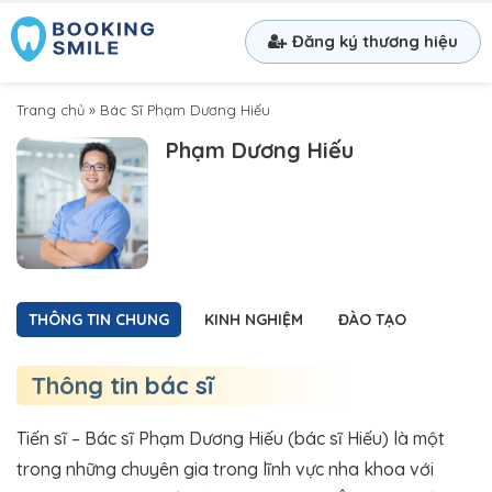
Đăng ký thương hiệu
Trang chủ
»
Bác Sĩ Phạm Dương Hiếu
Phạm Dương Hiếu
THÔNG TIN CHUNG
KINH NGHIỆM
ĐÀO TẠO
Thông tin bác sĩ
Tiến sĩ – Bác sĩ Phạm Dương Hiếu (bác sĩ Hiếu) là một
trong những chuyên gia trong lĩnh vực nha khoa với