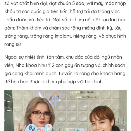
sở vật chất hiện đại, đạt chuẩn 5 sao, với máy móc nhập
khẩu từ các quốc gia tiên tiến, hỗ trợ tối đa trong việc
chẩn đoán và điều trị. Một số dịch vụ nổi bật tại đây bao
gồm: Thăm khám và chăm sóc răng miệng định kỳ, tẩy
trắng răng, trồng răng Implant, niềng răng, và phục hình
răng sứ.
Ngoài sự nhiệt tình, tận tâm, chu đáo của đội ngũ nhân
viên, Nha khoa Như Ý 2 còn gây ấn tượng với chính sách
giá công khai minh bạch, tư vấn rõ ràng cho khách hàng
để họ chọn được dịch vụ phù hợp với tài chính.