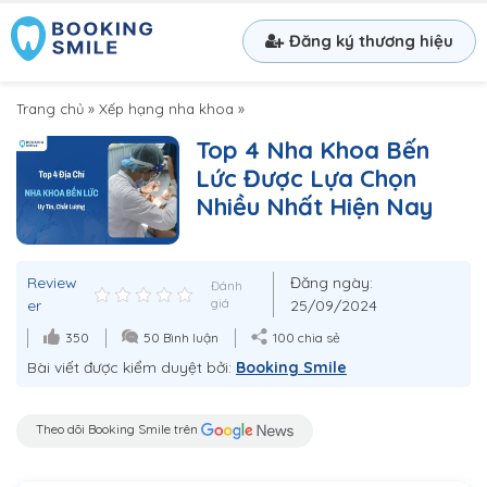
Đăng ký thương hiệu
Trang chủ
»
Xếp hạng nha khoa
»
Top 4 Nha Khoa Bến
Lức Được Lựa Chọn
Nhiều Nhất Hiện Nay
Review
Đăng ngày:
Đánh
er
giá
25/09/2024
350
50 Bình luận
100 chia sẻ
Bài viết được kiểm duyệt bởi:
Booking Smile
Theo dõi Booking Smile trên