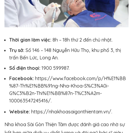
Thời gian làm việc:
8h – 18h thứ 2 đến chủ nhật.
Trụ sở:
Số 146 – 148 Nguyễn Hữu Thọ, khu phố 3, thị
trấn Bến Lức, Long An.
Số điện thoại:
1900 599987.
Facebook:
https://www.facebook.com/p/H%E1%BB
%87-Th%E1%BB%91ng-Nha-Khoa-S%C3%A0i-
G%C3%B2n-Thi%E1%BB%87n-T%C3%A2m-
100063547245416/.
Website:
https://nhakhoasaigonthientam.vn/.
Nha khoa Sài Gòn Thiện Tâm được đánh giá cao nhờ sự
kết hợp giữa dịch vụ chất lượng và đội ngũ bác sĩ giàu