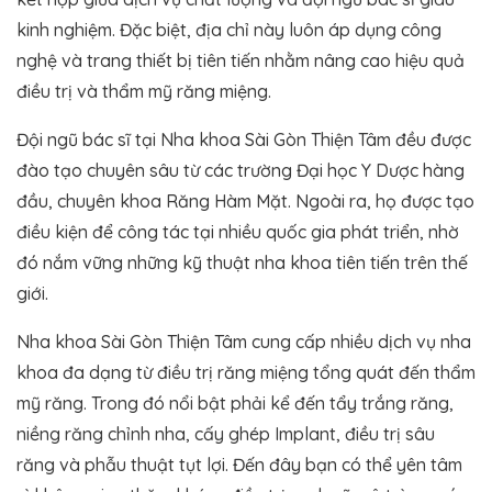
kinh nghiệm. Đặc biệt, địa chỉ này luôn áp dụng công
nghệ và trang thiết bị tiên tiến nhằm nâng cao hiệu quả
điều trị và thẩm mỹ răng miệng.
Đội ngũ bác sĩ tại Nha khoa Sài Gòn Thiện Tâm đều được
đào tạo chuyên sâu từ các trường Đại học Y Dược hàng
đầu, chuyên khoa Răng Hàm Mặt. Ngoài ra, họ được tạo
điều kiện để công tác tại nhiều quốc gia phát triển, nhờ
đó nắm vững những kỹ thuật nha khoa tiên tiến trên thế
giới.
Nha khoa Sài Gòn Thiện Tâm cung cấp nhiều dịch vụ nha
khoa đa dạng từ điều trị răng miệng tổng quát đến thẩm
mỹ răng. Trong đó nổi bật phải kể đến tẩy trắng răng,
niềng răng chỉnh nha, cấy ghép Implant, điều trị sâu
răng và phẫu thuật tụt lợi. Đến đây bạn có thể yên tâm