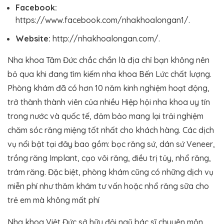
Facebook:
https://www.facebook.com/nhakhoalongan1/.
Website:
http://nhakhoalongan.com/.
Nha khoa Tâm Đức chắc chắn là địa chỉ bạn không nên
bỏ qua khi đang tìm kiếm nha khoa Bến Lức chất lượng.
Phòng khám đã có hơn 10 năm kinh nghiệm hoạt động,
trở thành thành viên của nhiều Hiệp hội nha khoa uy tín
trong nước và quốc tế, đảm bảo mang lại trải nghiệm
chăm sóc răng miệng tốt nhất cho khách hàng. Các dịch
vụ nổi bật tại đây bao gồm: bọc răng sứ, dán sứ Veneer,
trồng răng Implant, cạo vôi răng, điều trị tủy, nhổ răng,
trám răng. Đặc biệt, phòng khám cũng có những dịch vụ
miễn phí như thăm khám tư vấn hoặc nhổ răng sữa cho
trẻ em mà không mất phí​
Nha khoa Việt Đức sở hữu đội ngũ bác sĩ chuyên môn