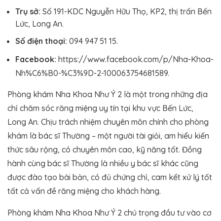
Trụ sở:
Số 191-KDC Nguyễn Hữu Thọ, KP2, thị trấn Bến
Lức, Long An.
Số điện thoại:
094 947 51 15.
Facebook:
https://www.facebook.com/p/Nha-Khoa-
Nh%C6%B0-%C3%9D-2-100063754681589.
Phòng khám Nha Khoa Như Ý 2 là một trong những địa
chỉ chăm sóc răng miệng uy tín tại khu vực Bến Lức,
Long An. Chịu trách nhiệm chuyên môn chính cho phòng
khám là bác sĩ Thường – một người tài giỏi, am hiểu kiến
thức sâu rộng, có chuyên môn cao, kỹ năng tốt. Đồng
hành cùng bác sĩ Thường là nhiều y bác sĩ khác cũng
được đào tạo bài bản, có đủ chứng chỉ, cam kết xử lý tốt
tất cả vấn đề răng miệng cho khách hàng.
Phòng khám Nha Khoa Như Ý 2 chú trọng đầu tư vào cơ