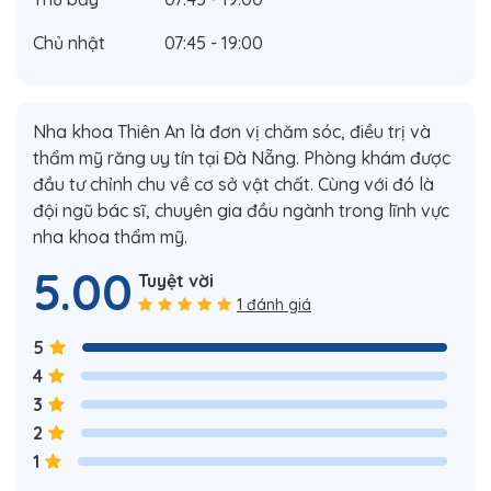
Chủ nhật
07:45 - 19:00
Nha khoa Thiên An là đơn vị chăm sóc, điều trị và
thẩm mỹ răng uy tín tại Đà Nẵng. Phòng khám được
đầu tư chỉnh chu về cơ sở vật chất. Cùng với đó là
đội ngũ bác sĩ, chuyên gia đầu ngành trong lĩnh vực
nha khoa thẩm mỹ.
5.00
Tuyệt vời
1 đánh giá
5
4
3
2
1