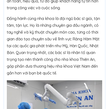
an toàn, hiệu quả, từ đó giúp khách hàng tự tin hơn
trong công việc và cuộc sống.
Đồng hành cùng nha khoa là đội ngũ bác sĩ giỏi, tận
tâm, tận lực. Họ là những chuyên gia đầu ngành, có
tay nghề và kỹ thuật chuyên môn cao, từng có thời
gian đào tạo chuyên sâu về lĩnh vực Răng Hàm Mặt
tại các quốc gia phát triển như Mỹ, Hàn Quốc, Nhật
Bản. Quan trọng nhất, các bác sĩ là nhân tố quan
trọng tạo nên thành công cho nha khoa Thiên An,
góp phần đưa thương hiệu nha khoa Việt Nam đến
gần hơn với bạn bè quốc tế.