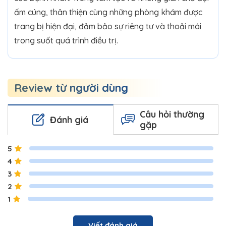
ấm cúng, thân thiện cùng những phòng khám được
trang bị hiện đại, đảm bảo sự riêng tư và thoải mái
trong suốt quá trình điều trị.
Review từ người dùng
Câu hỏi thường
Đánh giá
gặp
5
4
3
2
1
Viết đánh giá