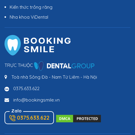
Kiến thức trồng răng
Nha khoa ViDental
TRỰC THUỘC
Toà nhà Sông Đà - Nam Từ Liêm - Hà Nội
0375.633.622
info@bookingsmile.vn
Zalo
0375.633.622