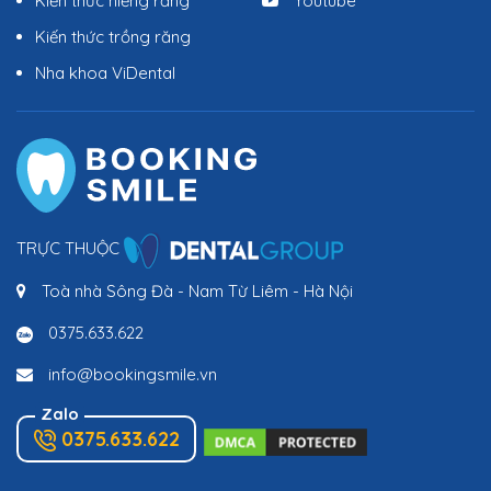
Kiến thức niềng răng
Youtube
Kiến thức trồng răng
Nha khoa ViDental
TRỰC THUỘC
Toà nhà Sông Đà - Nam Từ Liêm - Hà Nội
0375.633.622
info@bookingsmile.vn
Zalo
0375.633.622