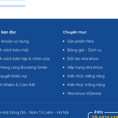
ợ bạn đọc
Chuyên mục
u khoản sử dụng
Sản phẩm Nha
nh sách bảo mật
Bảng giá – Dịch vụ
h sách biên tập & chỉnh sửa
Đối tác nha khoa
 hàng cùng Booking Smile
Xếp hạng nha khoa
 quyết khiếu nại
Kiến thức niềng răng
ch Nhiệm & Cam Kết
Kiến thức trồng răng
Nha khoa ViDental
Zalo
 nhà Sông Đà - Nam Từ Liêm - Hà Nội
0375.633