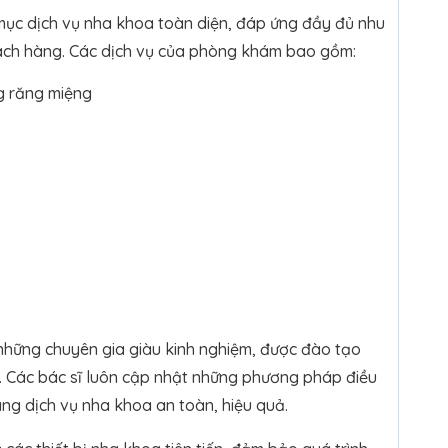
c dịch vụ nha khoa toàn diện, đáp ứng đầy đủ nhu
ách hàng. Các dịch vụ của phòng khám bao gồm:
g răng miệng
những chuyên gia giàu kinh nghiệm, được đào tạo
g. Các bác sĩ luôn cập nhật những phương pháp điều
àng dịch vụ nha khoa an toàn, hiệu quả.