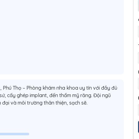
, Phú Thọ – Phòng khám nha khoa uy tín với đầy đủ
 sứ, cấy ghép implant, đến thẩm mỹ răng. Đội ngũ
n đại và môi trường thân thiện, sạch sẽ.