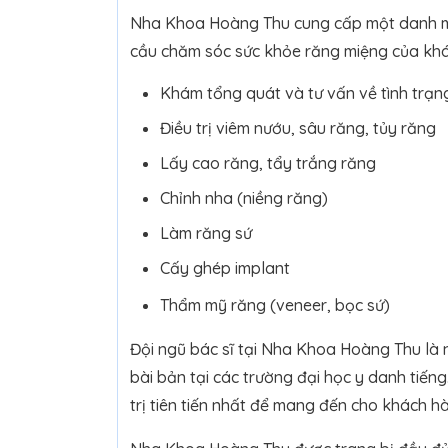
Nha Khoa Hoàng Thu cung cấp một danh mụ
cầu chăm sóc sức khỏe răng miệng của kh
Khám tổng quát và tư vấn về tình trạn
Điều trị viêm nướu, sâu răng, tủy răng
Lấy cao răng, tẩy trắng răng
Chỉnh nha (niềng răng)
Làm răng sứ
Cấy ghép implant
Thẩm mỹ răng (veneer, bọc sứ)
Đội ngũ bác sĩ tại Nha Khoa Hoàng Thu là 
bài bản tại các trường đại học y danh tiến
trị tiên tiến nhất để mang đến cho khách h