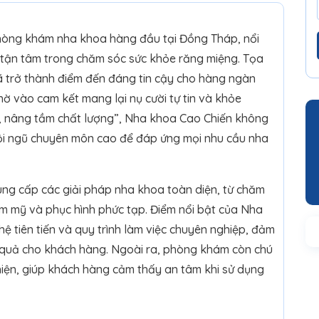
hòng khám nha khoa hàng đầu tại Đồng Tháp, nổi
sự tận tâm trong chăm sóc sức khỏe răng miệng. Tọa
ã trở thành điểm đến đáng tin cậy cho hàng ngàn
hờ vào cam kết mang lại nụ cười tự tin và khỏe
, nâng tầm chất lượng”, Nha khoa Cao Chiến không
ội ngũ chuyên môn cao để đáp ứng mọi nhu cầu nha
ng cấp các giải pháp nha khoa toàn diện, từ chăm
m mỹ và phục hình phức tạp. Điểm nổi bật của Nha
ệ tiên tiến và quy trình làm việc chuyên nghiệp, đảm
u quả cho khách hàng. Ngoài ra, phòng khám còn chú
hiện, giúp khách hàng cảm thấy an tâm khi sử dụng