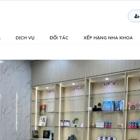
Á
DỊCH VỤ
ĐỐI TÁC
XẾP HẠNG NHA KHOA