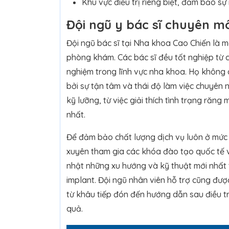
Khu vực điều trị riêng biệt, đảm bảo sự 
Đội ngũ y bác sĩ chuyên m
Đội ngũ bác sĩ tại Nha khoa Cao Chiến là m
phòng khám. Các bác sĩ đều tốt nghiệp từ c
nghiệm trong lĩnh vực nha khoa. Họ không 
bởi sự tận tâm và thái độ làm việc chuyên
kỹ lưỡng, từ việc giải thích tình trạng răn
nhất.
Để đảm bảo chất lượng dịch vụ luôn ở mức 
xuyên tham gia các khóa đào tạo quốc tế v
nhật những xu hướng và kỹ thuật mới nhất
implant. Đội ngũ nhân viên hỗ trợ cũng đư
từ khâu tiếp đón đến hướng dẫn sau điều tr
quả.