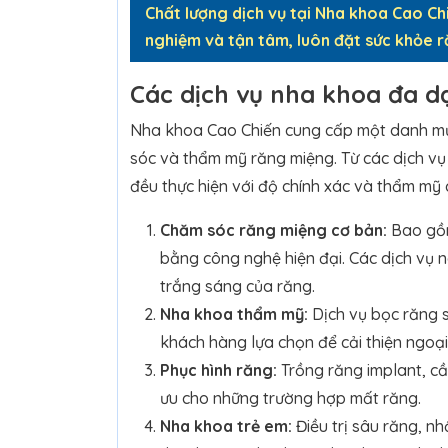
Chất lượng dịch vụ tại Nha khoa Cao Ch
nghiệm và tận tâm, luôn đặt sức khỏe 
Các dịch vụ nha khoa đa d
Nha khoa Cao Chiến cung cấp một danh mụ
sóc và thẩm mỹ răng miệng. Từ các dịch v
đều thực hiện với độ chính xác và thẩm mỹ c
Chăm sóc răng miệng cơ bản:
Bao gồm
bằng công nghệ hiện đại. Các dịch vụ n
trắng sáng của răng.
Nha khoa thẩm mỹ:
Dịch vụ bọc răng s
khách hàng lựa chọn để cải thiện ngoại 
Phục hình răng:
Trồng răng implant, cầu
ưu cho những trường hợp mất răng.
Nha khoa trẻ em:
Điều trị sâu răng, n