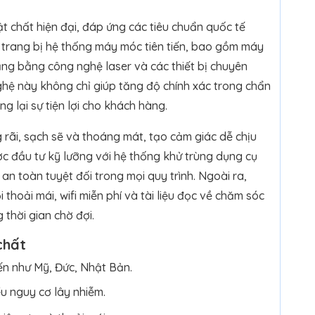
t chất hiện đại, đáp ứng các tiêu chuẩn quốc tế
 trang bị hệ thống máy móc tiên tiến, bao gồm máy
ng bằng công nghệ laser và các thiết bị chuyên
hệ này không chỉ giúp tăng độ chính xác trong chẩn
g lại sự tiện lợi cho khách hàng.
rãi, sạch sẽ và thoáng mát, tạo cảm giác dễ chịu
ợc đầu tư kỹ lưỡng với hệ thống khử trùng dụng cụ
an toàn tuyệt đối trong mọi quy trình. Ngoài ra,
 thoải mái, wifi miễn phí và tài liệu đọc về chăm sóc
 thời gian chờ đợi.
chất
ến như Mỹ, Đức, Nhật Bản.
u nguy cơ lây nhiễm.