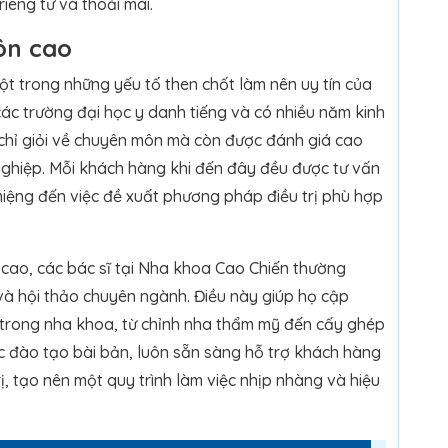
riêng tư và thoải mái.
ôn cao
ột trong những yếu tố then chốt làm nên uy tín của
ác trường đại học y danh tiếng và có nhiều năm kinh
chỉ giỏi về chuyên môn mà còn được đánh giá cao
 nghiệp. Mỗi khách hàng khi đến đây đều được tư vấn
g miệng đến việc đề xuất phương pháp điều trị phù hợp
cao, các bác sĩ tại Nha khoa Cao Chiến thường
à hội thảo chuyên ngành. Điều này giúp họ cập
 trong nha khoa, từ chỉnh nha thẩm mỹ đến cấy ghép
ợc đào tạo bài bản, luôn sẵn sàng hỗ trợ khách hàng
ị, tạo nên một quy trình làm việc nhịp nhàng và hiệu