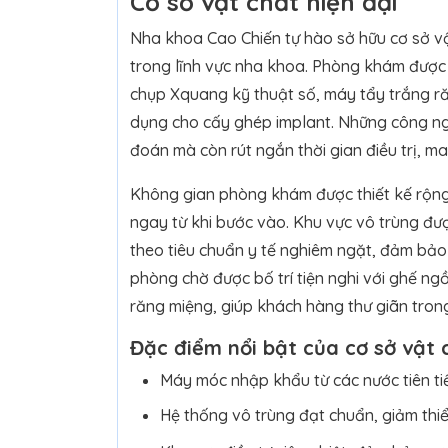
Cơ sở vật chất hiện đại
Nha khoa Cao Chiến tự hào sở hữu cơ sở vậ
trong lĩnh vực nha khoa. Phòng khám được
chụp Xquang kỹ thuật số, máy tẩy trắng ră
dụng cho cấy ghép implant. Những công ng
đoán mà còn rút ngắn thời gian điều trị, man
Không gian phòng khám được thiết kế rộng 
ngay từ khi bước vào. Khu vực vô trùng đư
theo tiêu chuẩn y tế nghiêm ngặt, đảm bảo 
phòng chờ được bố trí tiện nghi với ghế ngồi
răng miệng, giúp khách hàng thư giãn trong
Đặc điểm nổi bật của cơ sở vật 
Máy móc nhập khẩu từ các nước tiên ti
Hệ thống vô trùng đạt chuẩn, giảm thiể