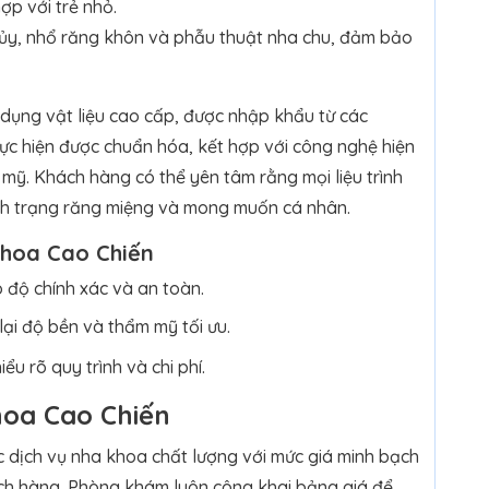
ợp với trẻ nhỏ.
tủy, nhổ răng khôn và phẫu thuật nha chu, đảm bảo
 dụng vật liệu cao cấp, được nhập khẩu từ các
 thực hiện được chuẩn hóa, kết hợp với công nghệ hiện
ỹ. Khách hàng có thể yên tâm rằng mọi liệu trình
tình trạng răng miệng và mong muốn cá nhân.
khoa Cao Chiến
 độ chính xác và an toàn.
lại độ bền và thẩm mỹ tối ưu.
u rõ quy trình và chi phí.
hoa Cao Chiến
dịch vụ nha khoa chất lượng với mức giá minh bạch
ách hàng. Phòng khám luôn công khai bảng giá để