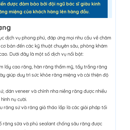
iến được đảm bảo bởi đội ngũ bác sĩ giàu kinh
răng miệng của khách hàng lên hàng đầu.
ạng
c dịch vụ phong phú, đáp ứng mọi nhu cầu về chăm
ụ cơ bản đến các kỹ thuật chuyên sâu, phòng khám
ao. Dưới đây là một số dịch vụ nổi bật:
 lấy cao răng, hàn răng thẩm mỹ, tẩy trắng răng
ày giúp duy trì sức khỏe răng miệng và cải thiện độ
ứ, dán veneer và chỉnh nha niềng răng được nhiều
hình nụ cười.
 răng sứ và răng giả tháo lắp là các giải pháp tối
hổ răng sữa và phủ sealant chống sâu răng được