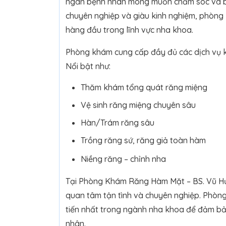
ngàn bệnh nhân mong muốn chăm sóc và bảo
chuyên nghiệp và giàu kinh nghiệm, phòng
hàng đầu trong lĩnh vực nha khoa.
Phòng khám cung cấp đầy đủ các dịch vụ k
Nổi bật như:
Thăm khám tổng quát răng miệng
Vệ sinh răng miệng chuyên sâu
Hàn/Trám răng sâu
Trồng răng sứ, răng giả toàn hàm
Niềng răng – chỉnh nha
Tại Phòng Khám Răng Hàm Mặt – BS. Vũ H
quan tâm tận tình và chuyên nghiệp. Phòn
tiến nhất trong ngành nha khoa để đảm bảo
nhân.