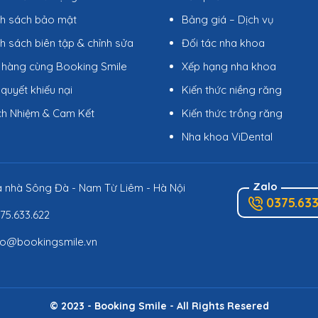
nh sách bảo mật
Bảng giá – Dịch vụ
h sách biên tập & chỉnh sửa
Đối tác nha khoa
 hàng cùng Booking Smile
Xếp hạng nha khoa
 quyết khiếu nại
Kiến thức niềng răng
ch Nhiệm & Cam Kết
Kiến thức trồng răng
Nha khoa ViDental
Zalo
 nhà Sông Đà - Nam Từ Liêm - Hà Nội
0375.633
75.633.622
fo@bookingsmile.vn
© 2023 - Booking Smile - All Rights Resered