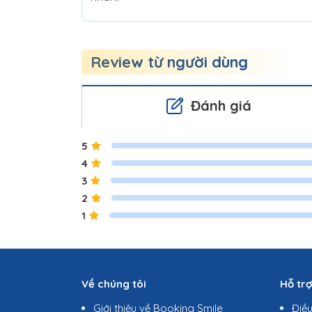
Review từ người dùng
Đánh giá
5
4
3
2
1
Về chúng tôi
Hỗ tr
Giới thiệu về Booking Smile
Điề