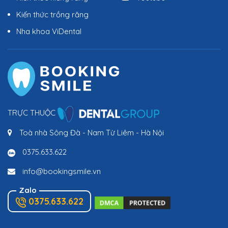
Kiến thức trồng răng
Nha khoa ViDental
TRỰC THUỘC
Toà nhà Sông Đà - Nam Từ Liêm - Hà Nội
0375.633.622
info@bookingsmile.vn
Zalo
0375.633.622