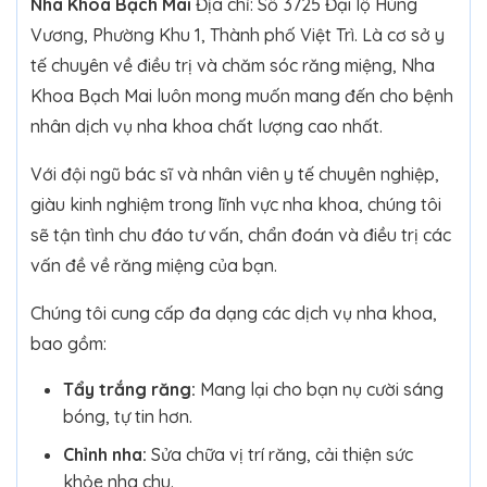
Nha Khoa Bạch Mai
Địa chỉ: Số 3725 Đại lộ Hùng
Vương, Phường Khu 1, Thành phố Việt Trì. Là cơ sở y
tế chuyên về điều trị và chăm sóc răng miệng, Nha
Khoa Bạch Mai luôn mong muốn mang đến cho bệnh
nhân dịch vụ nha khoa chất lượng cao nhất.
Với đội ngũ bác sĩ và nhân viên y tế chuyên nghiệp,
giàu kinh nghiệm trong lĩnh vực nha khoa, chúng tôi
sẽ tận tình chu đáo tư vấn, chẩn đoán và điều trị các
vấn đề về răng miệng của bạn.
Chúng tôi cung cấp đa dạng các dịch vụ nha khoa,
bao gồm:
Tẩy trắng răng:
Mang lại cho bạn nụ cười sáng
bóng, tự tin hơn.
Chỉnh nha:
Sửa chữa vị trí răng, cải thiện sức
khỏe nha chu.