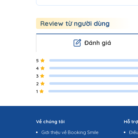
Review từ người dùng
Đánh giá
5
4
3
2
1
Về chúng tôi
Hỗ tr
Giới thiệu về Booking Smile
Điề