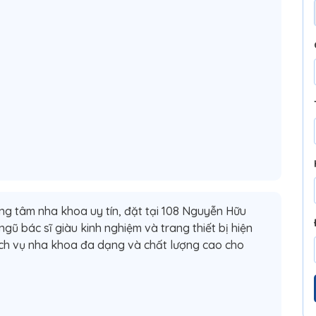
ung tâm nha khoa uy tín, đặt tại 108 Nguyễn Hữu
gũ bác sĩ giàu kinh nghiệm và trang thiết bị hiện
ch vụ nha khoa đa dạng và chất lượng cao cho