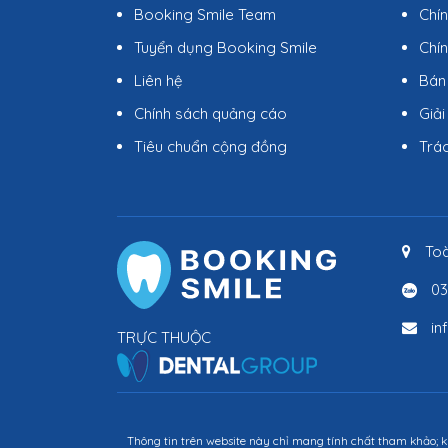
Booking Smile Team
Chí
Tuyển dụng Booking Smile
Chín
Liên hệ
Bán
Chính sách quảng cáo
Giải
Tiêu chuẩn cộng đồng
Trá
Toà
03
in
TRỰC THUỘC
Thông tin trên website này chỉ mang tính chất tham khảo; k