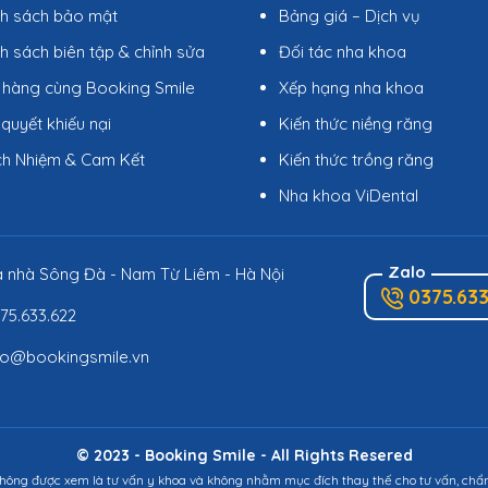
nh sách bảo mật
Bảng giá – Dịch vụ
h sách biên tập & chỉnh sửa
Đối tác nha khoa
 hàng cùng Booking Smile
Xếp hạng nha khoa
 quyết khiếu nại
Kiến thức niềng răng
ch Nhiệm & Cam Kết
Kiến thức trồng răng
Nha khoa ViDental
Zalo
 nhà Sông Đà - Nam Từ Liêm - Hà Nội
0375.633
75.633.622
fo@bookingsmile.vn
© 2023 - Booking Smile - All Rights Resered
hông được xem là tư vấn y khoa và không nhằm mục đích thay thế cho tư vấn, chẩn 