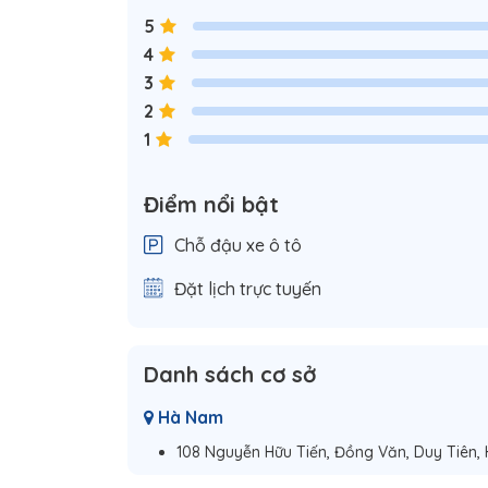
5
4
3
2
1
Điểm nổi bật
Chỗ đậu xe ô tô
Đặt lịch trực tuyến
Danh sách cơ sở
Hà Nam
108 Nguyễn Hữu Tiến, Đồng Văn, Duy Tiên,