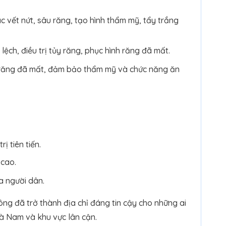
 vết nứt, sâu răng, tạo hình thẩm mỹ, tẩy trắng
ệch, điều trị tủy răng, phục hình răng đã mất.
 răng đã mất, đảm bảo thẩm mỹ và chức năng ăn
ị tiên tiến.
 cao.
a người dân.
ng đã trở thành địa chỉ đáng tin cậy cho những ai
Hà Nam và khu vực lân cận.