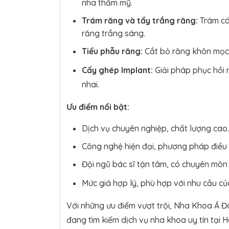
nha thẩm mỹ.
Trám răng và tẩy trắng răng:
Trám các
răng trắng sáng.
Tiểu phẫu răng:
Cắt bỏ răng khôn mọc l
Cấy ghép Implant:
Giải pháp phục hồi
nhai.
Ưu điểm nổi bật:
Dịch vụ chuyên nghiệp, chất lượng cao.
Công nghệ hiện đại, phương pháp điều tr
Đội ngũ bác sĩ tận tâm, có chuyên môn
Mức giá hợp lý, phù hợp với nhu cầu củ
Với những ưu điểm vượt trội, Nha Khoa Á Đô
đang tìm kiếm dịch vụ nha khoa uy tín tại 